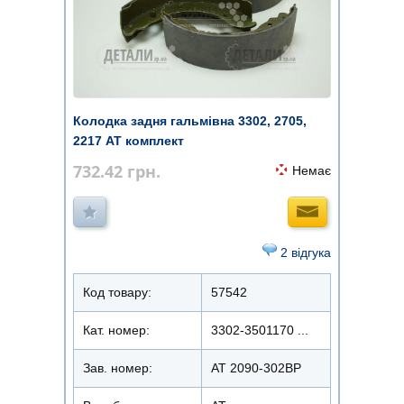
Колодка задня гальмівна 3302, 2705,
2217 АТ комплект
732.42
грн.
Немає
2 відгука
Код товару:
57542
Кат. номер:
3302-3501170 ...
Зав. номер:
AT 2090-302BP