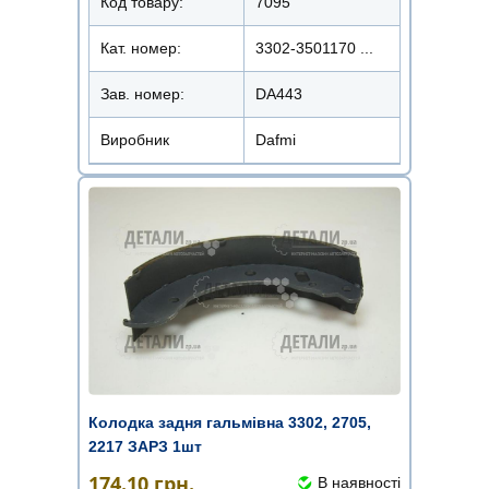
Код товару:
7095
Кат. номер:
3302-3501170 ...
Зав. номер:
DA443
Виробник
Dafmi
Колодка задня гальмівна 3302, 2705,
2217 ЗАРЗ 1шт
174.10
грн.
В наявності