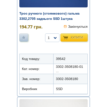
Трос ручного (стоянкового) гальма
3302,2705 заднього SSD 1штука
194.77
грн.
Закінчується
КУПИТИ
1
Код товару:
39542
3302-3508180-01
Кат. номер:
...
Зав. номер:
3302-3508180
Виробник
SSD