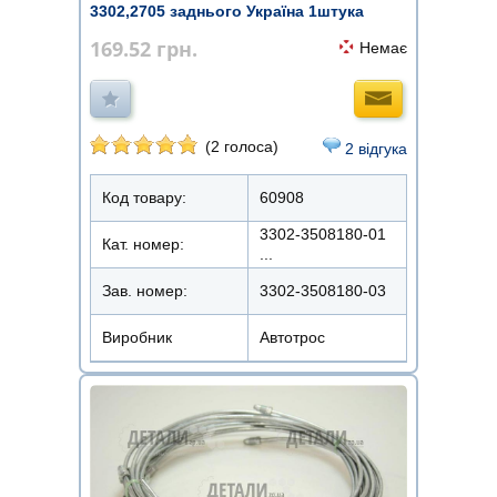
3302,2705 заднього Україна 1штука
169.52
грн.
Немає
(2 голоса)
2 відгука
Код товару:
60908
3302-3508180-01
Кат. номер:
...
Зав. номер:
3302-3508180-03
Виробник
Автотрос