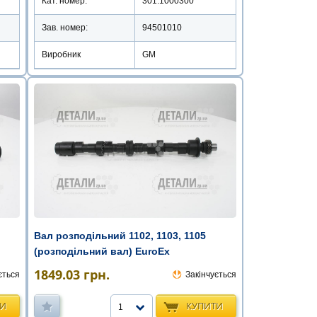
Кат. номер:
301.1000300
Зав. номер:
94501010
Виробник
GM
Вал розподільний 1102, 1103, 1105
(розподільний вал) EuroEx
1849.03
грн.
ється
Закінчується
ТИ
КУПИТИ
1