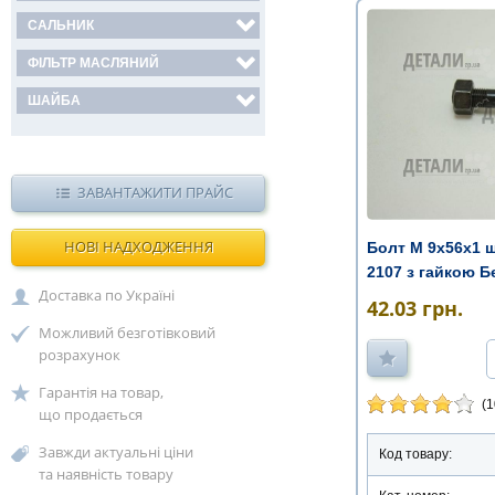
САЛЬНИК
ФІЛЬТР МАСЛЯНИЙ
ШАЙБА
ЗАВАНТАЖИТИ ПРАЙС
НОВІ НАДХОДЖЕННЯ
Болт М 9х56х1 ш
2107 з гайкою Бе
Доставка по Україні
42.03
грн.
Можливий безготівковий
розрахунок
Гарантія на товар,
(1
що продається
Завжди актуальні ціни
Код товару:
та наявність товару