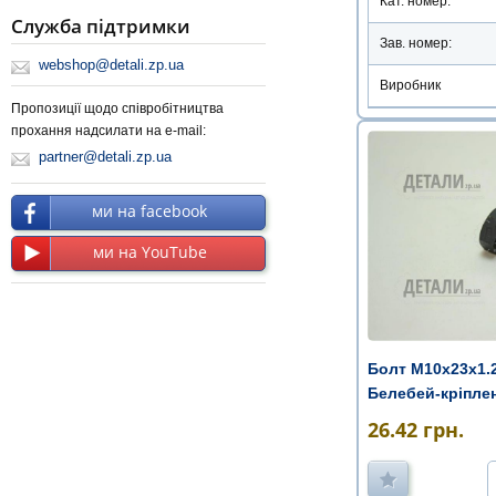
Кат. номер:
Служба підтримки
Зав. номер:
webshop@detali.zp.ua
Виробник
Пропозиції щодо співробітництва
прохання надсилати на e-mail:
partner@detali.zp.ua
ми на facebook
ми на YouTube
Болт М10х23х1.
Белебей-кріпле
26.42
грн.