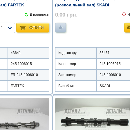
вал) FARTEK
(розподільний вал) SKADI
0.00
грн.
В наявності
Н
КУПИТИ
1
43641
Код товару:
35461
245.1006015 ...
Кат. номер:
245.1006015 ...
FR-245-1006010
Зав. номер:
245-1006010
FARTEK
Виробник
SKADI