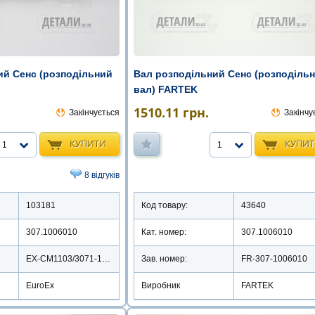
ий Сенс (розподільний
Вал розподільний Сенс (розподіль
вал) FARTEK
1510.11
грн.
Закінчується
Закінчу
КУПИТИ
КУПИ
1
1
8 відгуків
103181
Код товару:
43640
307.1006010
Кат. номер:
307.1006010
EX-CM1103/3071-1006010
Зав. номер:
FR-307-1006010
EuroEx
Виробник
FARTEK