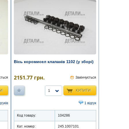
Вісь коромисел клапанів 1102 (у зборі)
2151.77
грн.
ється
Закінчується
ТИ
КУПИТИ
1
дгуків
1 відгук
Код товару:
104286
Кат. номер:
245.1007101