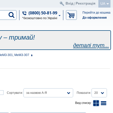
Вхід
Реєстрація
UA
|
(0800) 50-81-99
Перейти до кошика
До оформлення
*безкоштовно по Україні
у – тримай!
деталі тут...
 МеМЗ-301, МеМЗ-307
Сортувати:
за назвою А-Я
Показати:
20
Вид списку: