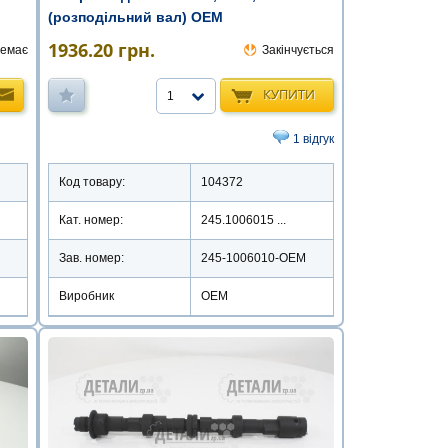
(розподільний вал) ОЕМ
1936.20
грн.
емає
Закінчується
КУПИТИ
1
1 відгук
Код товару:
104372
Кат. номер:
245.1006015 ...
Зав. номер:
245-1006010-OEM
Виробник
ОЕМ