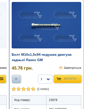
Болт М10х1,5х94 подушки двигуна
задньої Ланос GM
45.78
грн.
емає
Закінчується
КУПИТИ
1
(1 голос)
Код товару:
23878