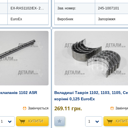
EX-RAS1102/EX- 245-1007101
Зав. номер:
245-1007101
EuroEx
Виробник
Запоріжжя
клапанів 1102 ASR
Вкладиші Таврія 1102, 1103, 1105, С
корінні 0,125 EuroEx
269.11
грн.
Закінчується
Закінчу
КУПИТИ
КУПИ
1
1