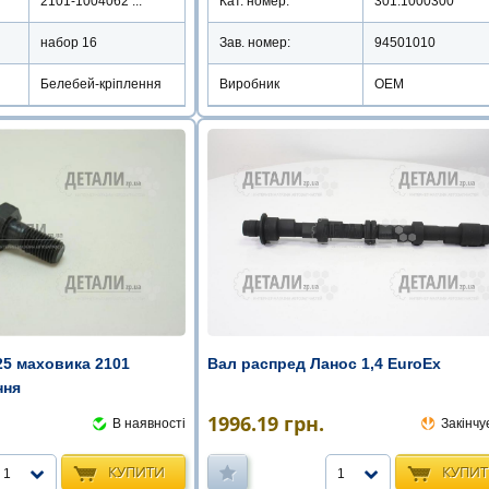
2101-1004062 ...
Кат. номер:
301.1000300
набор 16
Зав. номер:
94501010
Белебей-кріплення
Виробник
OEM
25 маховика 2101
Вал распред Ланос 1,4 EuroEx
ння
1996.19
грн.
В наявності
Закінчу
КУПИТИ
КУПИ
1
1