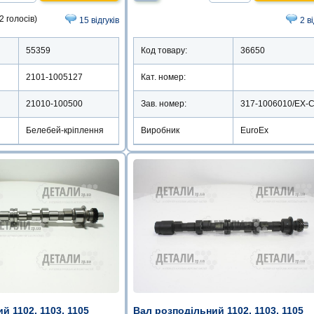
2 голосів)
15 відгуків
2 в
55359
Код товару:
36650
2101-1005127
Кат. номер:
21010-100500
Зав. номер:
Белебей-кріплення
Виробник
EuroEx
й 1102, 1103, 1105
Вал розподільний 1102, 1103, 1105