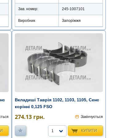
Зав. номер:
245-1007101
Виробник
Запоріжжя
енс
Вкладиші Таврія 1102, 1103, 1105, Сенс
корінні 0,125 FSO
274.13
грн.
ється
Закінчується
ТИ
КУПИТИ
1