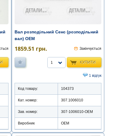
ний
Вал розподільний Сенс (розподільний
вал) ОЕМ
1859.51
грн.
ється
Закінчується
ТИ
КУПИТИ
1
1 відгук
Код товару:
104373
Кат. номер:
307.1006010
Зав. номер:
307-1006010-OEM
Виробник
ОЕМ