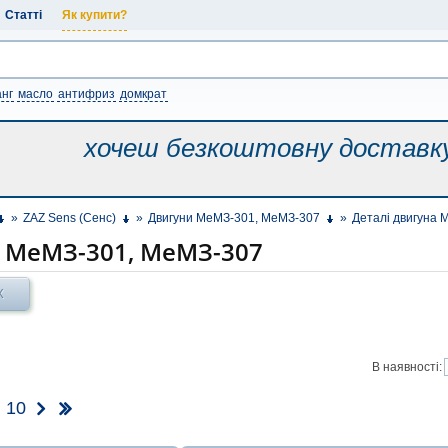
Статті
Як купити?
нг
масло
антифриз
домкрат
хочеш безкоштовну
доставк
»
ZAZ Sens (Сенс)
»
Двигуни МеМЗ-301, МеМЗ-307
»
Деталі двигуна
а МеМЗ-301, МеМЗ-307
Х
В наявності:
10