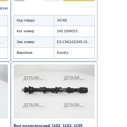
ідгука
Код товару:
34760
Кат. номер:
245.1006015 ...
317-1006010/EX-CM317
Зав. номер:
EX-CM1102/245.1006010
Виробник
EuroEx
Вал розподільний 1102, 1103, 1105