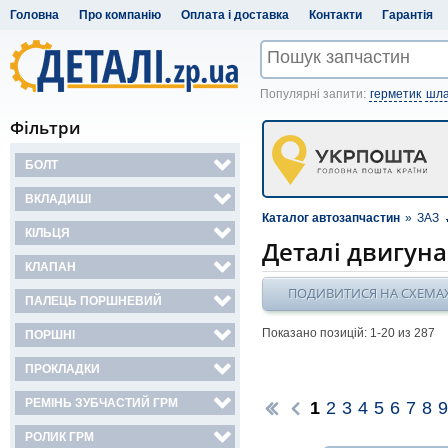
Головна
Про компанію
Оплата і доставка
Контакти
Гарантія
Популярні запити:
герметик
шла
Фільтри
БОЛТ
ВКЛАДИШІ
Каталог автозапчастин
»
ЗАЗ
КІЛЬЦЯ
Деталі двигун
КЛАПАН
ПОДИВИТИСЯ НА СХЕМА
ПАЛЕЦЬ ПОРШНЕВИЙ
Показано позицій: 1-
20
из 287
ПОРШНІ
ПРОКЛАДКИ
РЕМІНЬ ЗУБЧАСТИЙ ГРМ
1
2
3
4
5
6
7
8
9
РОЛИК ГРМ