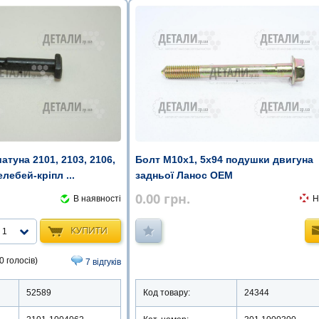
атуна 2101, 2103, 2106,
Болт М10х1, 5х94 подушки двигуна
лебей-кріпл ...
задньої Ланос OEM
0.00
грн.
В наявності
Н
КУПИТИ
1
0 голосів)
7 відгуків
52589
Код товару:
24344