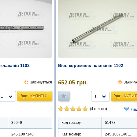
клапанів 1102
Вісь коромисел клапанів 1102
652.05
грн.
Закінчується
Закінчу
КУПИТИ
КУПИ
1
1
(4 голоса)
7 ві
39049
Код товару:
51478
245.1007140 ...
Кат. номер:
245.1007140 ...