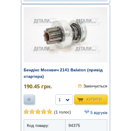
Бендікс Москвич 2141 Balaton (привід
стартера)
190.45
грн.
Закінчується
КУПИТИ
1
(1 голос)
5 відгуків
Код товару:
94375