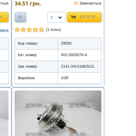
34.51
грн.
ється
Закінчується
ТИ
КУПИТИ
1
(1 голос)
відгук
Код товару:
29505
Кат. номер:
403-3003076-А
Зав. номер:
2141-3414186/SU390016
Виробник
ASR