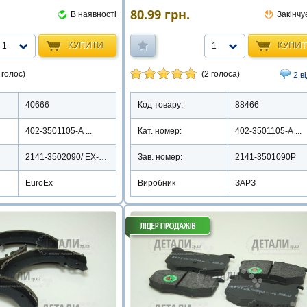
80.99
грн.
Закінчу
В наявності
КУПИ
КУПИТИ
1
1
(2 голоса)
 голос)
2 в
Код товару:
88466
40666
Кат. номер:
402-3501105-А ...
402-3501105-А ...
Зав. номер:
2141-3501090Р
2141-3502090/ EX-BS2141R
Виробник
ЗАРЗ
EuroEx