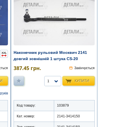
Наконечник рульовий Москвич 2141
довгий зовнішній 1 штука CS-20
387.45
грн.
ється
Закінчується
ТИ
КУПИТИ
1
дгуків
Код товару:
103879
Кат. номер:
2141-3414150
Зав. номер:
2141-3414150