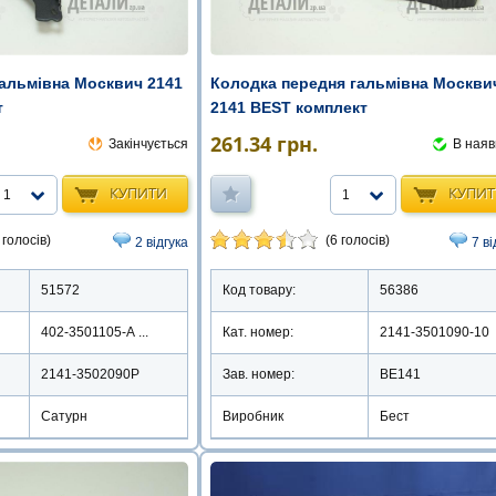
гальмівна Москвич 2141
Колодка передня гальмівна Москви
т
2141 BEST комплект
261.34
грн.
Закінчується
В наяв
КУПИТИ
КУПИ
1
1
 голосів)
(6 голосів)
2 відгука
7 ві
51572
Код товару:
56386
402-3501105-А ...
Кат. номер:
2141-3501090-10
2141-3502090Р
Зав. номер:
BE141
Сатурн
Виробник
Бест