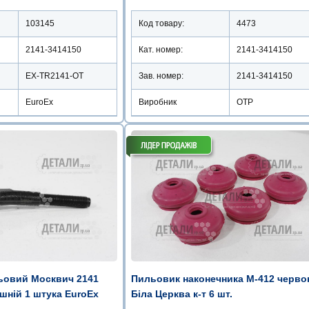
103145
Код товару:
4473
2141-3414150
Кат. номер:
2141-3414150
EX-TR2141-OT
Зав. номер:
2141-3414150
EuroEx
Виробник
OTP
ьовий Москвич 2141
Пильовик наконечника М-412 черво
шній 1 штука EuroEx
Біла Церква к-т 6 шт.