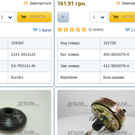
161.91
грн.
Закінчується
Закінчу
КУПИТИ
КУПИ
1
1
(1 голос)
1 відгук
1 
104382
Код товару:
101700
2141-3414122
Кат. номер:
403-3003076-А
EX-TR2141-IN
Зав. номер:
412-3003076-А
EuroEx
Виробник
Біла Церква