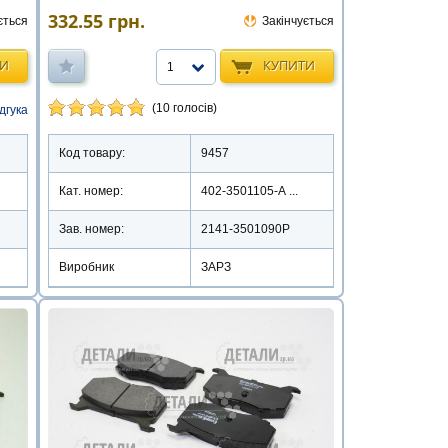
332.55
грн.
ється
Закінчується
ТИ
КУПИТИ
1
(10 голосів)
ідгука
Код товару:
9457
Кат. номер:
402-3501105-А ...
Зав. номер:
2141-3501090Р
Виробник
ЗАРЗ