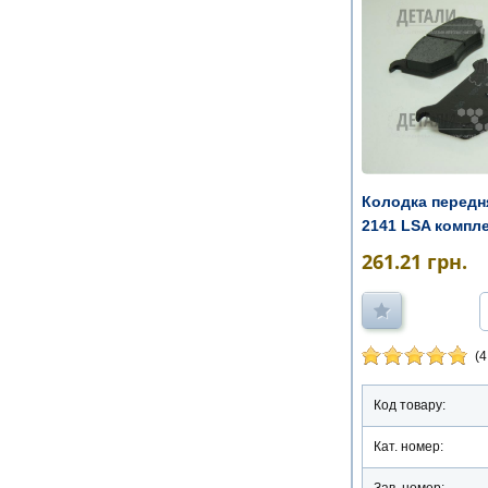
Колодка передн
2141 LSA компл
261.21
грн.
(4
Код товару:
Кат. номер:
Зав. номер: