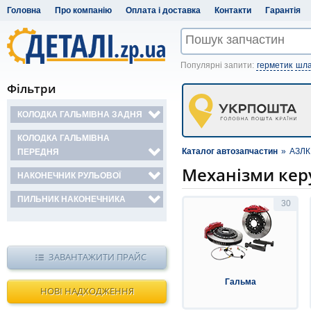
Головна
Про компанію
Оплата і доставка
Контакти
Гарантія
Популярні запити:
герметик
шла
Фільтри
КОЛОДКА ГАЛЬМІВНА ЗАДНЯ
КОЛОДКА ГАЛЬМІВНА
Каталог автозапчастин
»
АЗЛК
ПЕРЕДНЯ
Механізми кер
НАКОНЕЧНИК РУЛЬОВОЇ
ПИЛЬНИК НАКОНЕЧНИКА
30
ЗАВАНТАЖИТИ ПРАЙС
Гальма
НОВІ НАДХОДЖЕННЯ