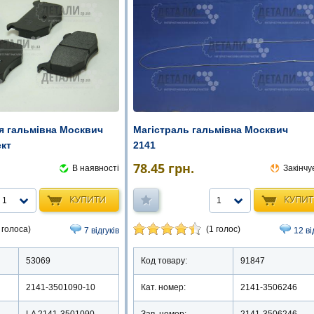
я гальмівна Москвич
Магістраль гальмівна Москвич
ект
2141
78.45
грн.
В наявності
Закінчу
КУПИТИ
КУПИ
1
1
 голоса)
(1 голос)
7 відгуків
12 ві
53069
Код товару:
91847
2141-3501090-10
Кат. номер:
2141-3506246
LA 2141-3501090
Зав. номер:
2141-3506246