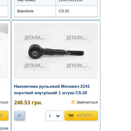
Виробник
CS-20
1
Наконечник рульовий Москвич 2141
короткий внутрішній 1 штука CS-20
248.53
грн.
ється
Закінчується
ТИ
КУПИТИ
1
дгуків