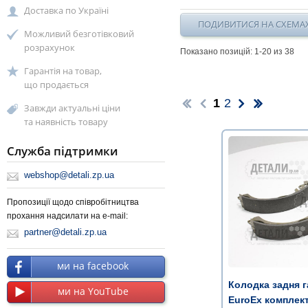
Доставка по Україні
ПОДИВИТИСЯ НА СХЕМА
Можливий безготівковий
розрахунок
Показано позицій: 1-
20
из 38
Гарантія на товар,
що продається
1
2
Завжди актуальні ціни
та наявність товару
Служба підтримки
webshop@detali.zp.ua
Пропозиції щодо співробітництва
прохання надсилати на e-mail:
partner@detali.zp.ua
ми на facebook
Колодка задня 
ми на YouTube
EuroEx комплек