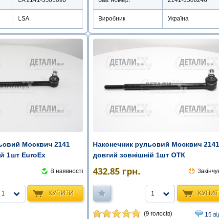
LSA
Виробник
Україна
ьовий Москвич 2141
Наконечник рульовий Москвич 214
ій 1шт EuroEx
довгий зовнішній 1шт ОТК
432.85
грн.
В наявності
Закінчу
КУПИТИ
КУПИ
1
1
(9 голосів)
15 ві