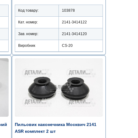
Код товару:
103878
Кат. номер:
2141-3414122
Зав. номер:
2141-3414120
Виробник
CS-20
ний
Пильовик наконечника Москвич 2141
ASR комплект 2 шт