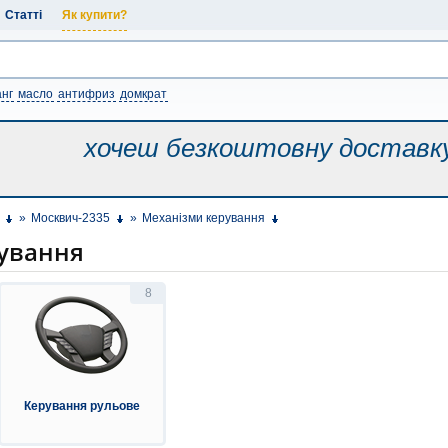
Статті
Як купити?
нг
масло
антифриз
домкрат
хочеш безкоштовну
доставк
»
Москвич-2335
»
Механізми керування
ування
8
Керування рульове