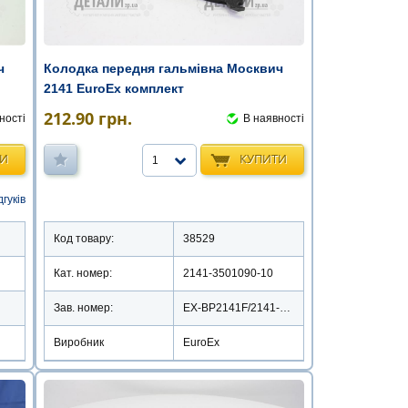
ч
Колодка передня гальмівна Москвич
2141 EuroEx комплект
212.90
грн.
ності
В наявності
ТИ
КУПИТИ
1
дгуків
Код товару:
38529
Кат. номер:
2141-3501090-10
Зав. номер:
EX-BP2141F/2141-3501090
Виробник
EuroEx