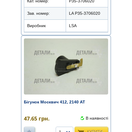
Кат. номер:
Р35-3706020
Зав. номер:
LA P35-3706020
Виробник
LSA
Бігунок Москвич 412, 2140 АТ
47.65
грн.
В наявності
КУПИТИ
1