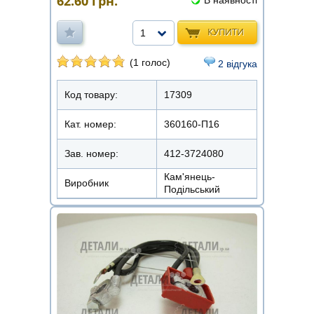
62.60
грн.
В наявності
КУПИТИ
1
(1 голос)
2 відгука
Код товару:
17309
Кат. номер:
360160-П16
Зав. номер:
412-3724080
Кам'янець-
Виробник
Подільський