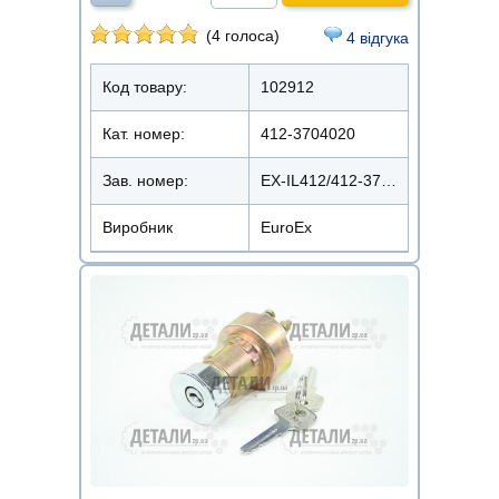
(4 голоса)
4 відгука
Код товару:
102912
Кат. номер:
412-3704020
Зав. номер:
EX-IL412/412-3704020
Виробник
EuroEx