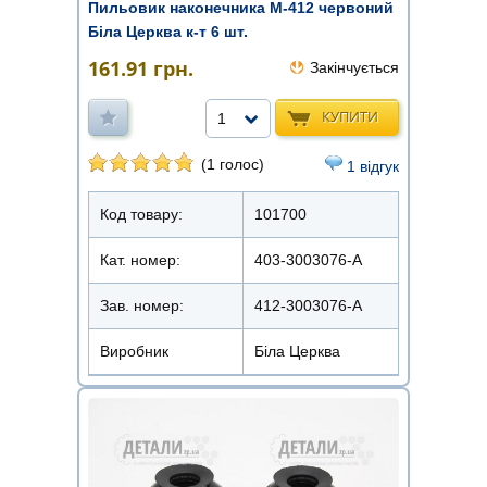
Пильовик наконечника М-412 червоний
Біла Церква к-т 6 шт.
161.91
грн.
Закінчується
КУПИТИ
1
(1 голос)
1 відгук
Код товару:
101700
Кат. номер:
403-3003076-А
Зав. номер:
412-3003076-А
Виробник
Біла Церква