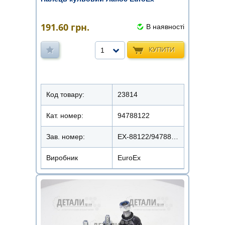
191.60
грн.
В наявності
КУПИТИ
1
Код товару:
23814
Кат. номер:
94788122
Зав. номер:
EX-88122/94788122
Виробник
EuroEx