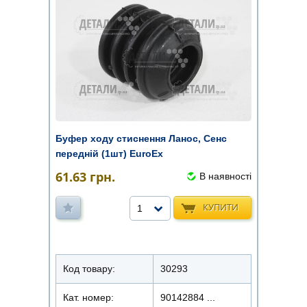
Буфер ходу стиснення Ланос, Сенс
передній (1шт) EuroEx
61.63
грн.
В наявності
КУПИТИ
1
Код товару:
30293
Кат. номер:
90142884 ...