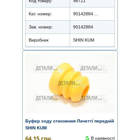
Код товару:
98721
Кат. номер:
90142884 ...
Зав. номер:
90142884
Виробник
SHIN KUM
Буфер ходу стиснення Лачетті передній
SHIN KUM
64.15
грн.
В наявності