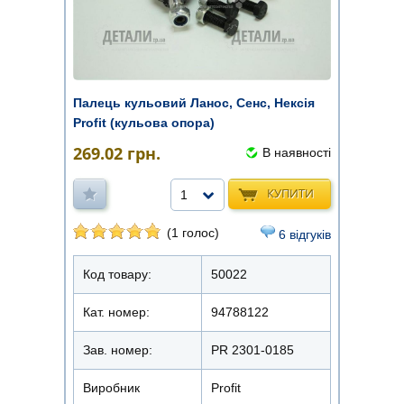
Палець кульовий Ланос, Сенс, Нексія
Profit (кульова опора)
269.02
грн.
В наявності
КУПИТИ
1
(1 голос)
6 відгуків
Код товару:
50022
Кат. номер:
94788122
Зав. номер:
PR 2301-0185
Виробник
Profit