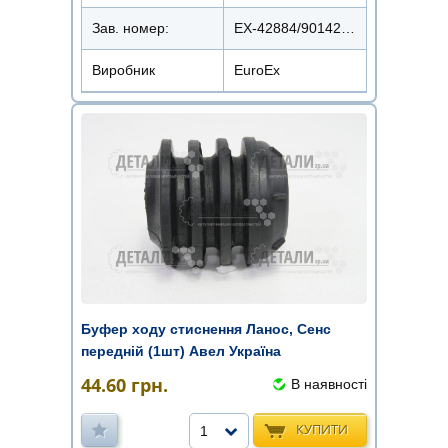
Зав. номер:
EX-42884/90142884
Виробник
EuroEx
Буфер ходу стиснення Ланос, Сенс
передній (1шт) Авел Україна
44.60
грн.
В наявності
КУПИТИ
1