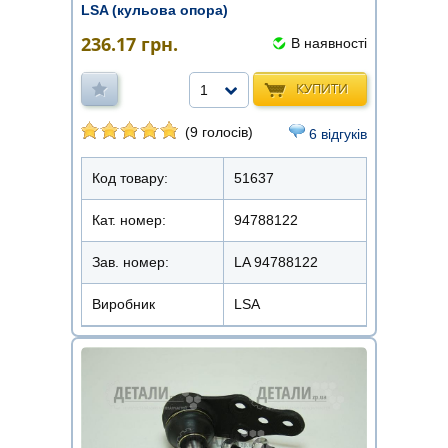
LSA (кульова опора)
236.17
грн.
В наявності
КУПИТИ
1
(9 голосів)
6 відгуків
Код товару:
51637
Кат. номер:
94788122
Зав. номер:
LA 94788122
Виробник
LSA