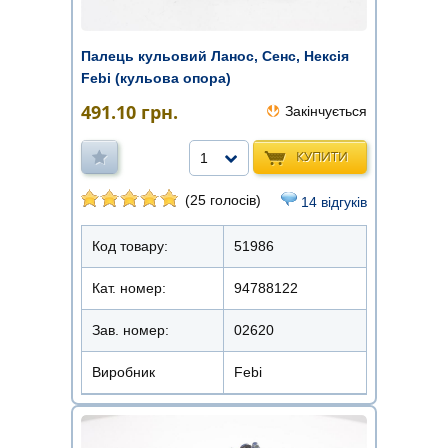
Палець кульовий Ланос, Сенс, Нексія
Febi (кульова опора)
491.10
грн.
Закінчується
КУПИТИ
1
(25 голосів)
14 відгуків
Код товару:
51986
Кат. номер:
94788122
Зав. номер:
02620
Виробник
Febi