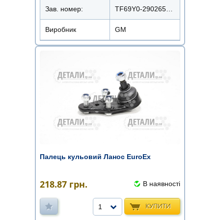
Зав. номер:
TF69Y0-2902653/90079044
Виробник
GM
Палець кульовий Ланос EuroEx
218.87
грн.
В наявності
КУПИТИ
1