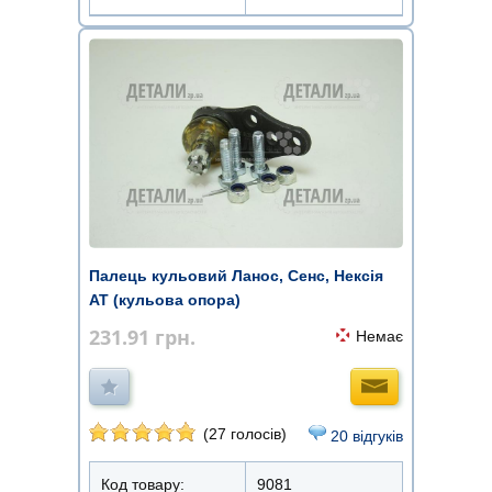
Палець кульовий Ланос, Сенс, Нексія
AT (кульова опора)
231.91
грн.
Немає
(27 голосів)
20 відгуків
Код товару:
9081