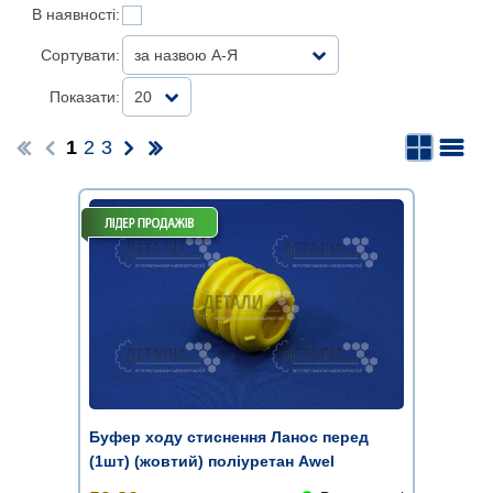
В наявності:
Сортувати:
за назвою А-Я
Показати:
20
1
2
3
Буфер ходу стиснення Ланос перед
(1шт) (жовтий) поліуретан Awel