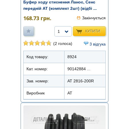
Буфер ходу стиснення Ланос, Сенс
передній AT (комплект 2шт) (відбі ...
168.73
грн.
Закінчується
КУПИТИ
1
(2 голоса)
3 відгука
Код товару:
8924
Кат. номер:
90142884 ...
Зав. номер:
AT 2816-200R
Виробник
АТ