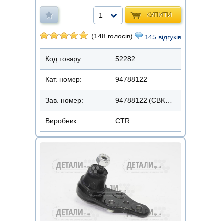
КУПИТИ
1
(148 голосів)
145 відгуків
Код товару:
52282
Кат. номер:
94788122
Зав. номер:
94788122 (CBKD-1)/CB0160
Виробник
CTR