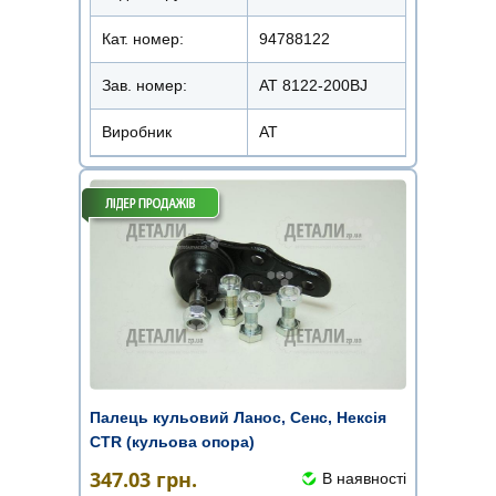
Кат. номер:
94788122
Зав. номер:
AT 8122-200BJ
Виробник
АТ
Палець кульовий Ланос, Сенс, Нексія
CTR (кульова опора)
347.03
грн.
В наявності