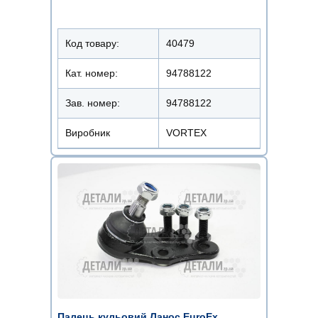
Код товару:
40479
Кат. номер:
94788122
Зав. номер:
94788122
Виробник
VORTEX
Палець кульовий Ланос EuroEx