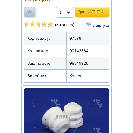
КУПИТИ
1
(3 голоса)
3 відгука
Код товару:
97878
Кат. номер:
90142884 ...
Зав. номер:
96549925
Виробник
Корея