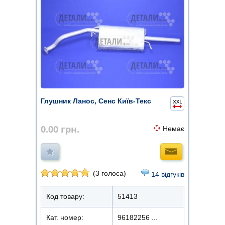
Глушник Ланос, Сенс Київ-Текс
0.00
грн.
Немає
(3 голоса)
14 відгуків
Код товару:
51413
Кат. номер:
96182256 ...