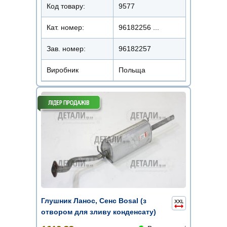
Код товару:
9577
Кат. номер:
96182256 ...
Зав. номер:
96182257
Виробник
Польща
Глушник Ланос, Сенс Bosal (з
отвором для зливу конденсату)
(алюмін ...