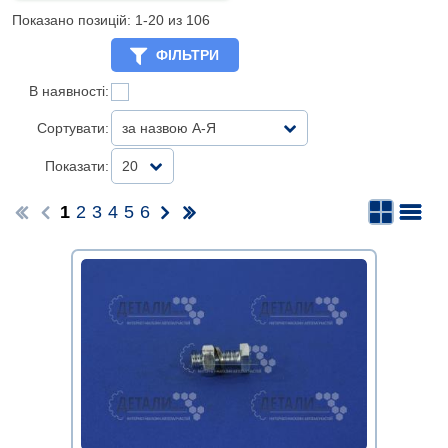
Показано позицій: 1-
20
из 106
ФІЛЬТРИ
В наявності:
Сортувати:
за назвою А-Я
Показати:
20
1
2
3
4
5
6