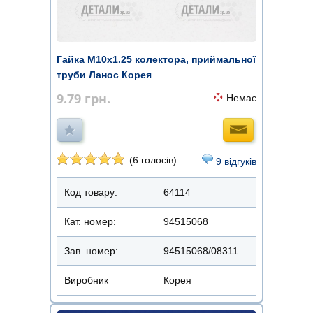
Гайка М10х1.25 колектора, приймальної
труби Ланос Корея
9.79
грн.
Немає
(6 голосів)
9 відгуків
Код товару:
64114
Кат. номер:
94515068
Зав. номер:
94515068/08311-38102
Виробник
Корея