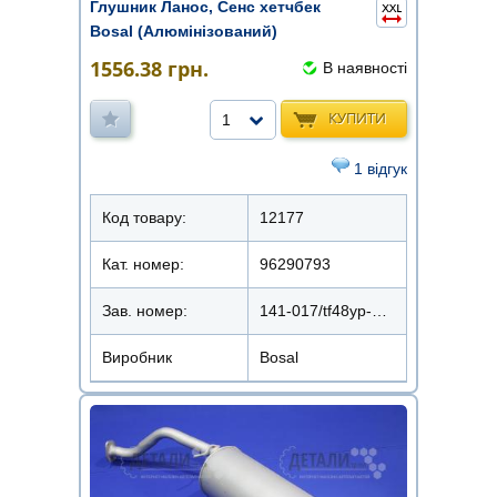
Глушник Ланос, Сенс хетчбек
Bosal (Алюмінізований)
1556.38
грн.
В наявності
КУПИТИ
1
1 відгук
Код товару:
12177
Кат. номер:
96290793
Зав. номер:
141-017/tf48yp-1201009
Виробник
Bosal