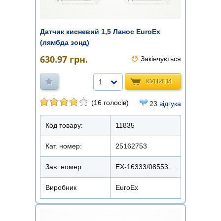
Датчик кисневий 1,5 Ланос EuroEx
(лямбда зонд)
630.97
грн.
Закінчується
КУПИТИ
1
(16 голосів)
23 відгука
Код товару:
11835
Кат. номер:
25162753
Зав. номер:
EX-16333/0855333
Виробник
EuroEx