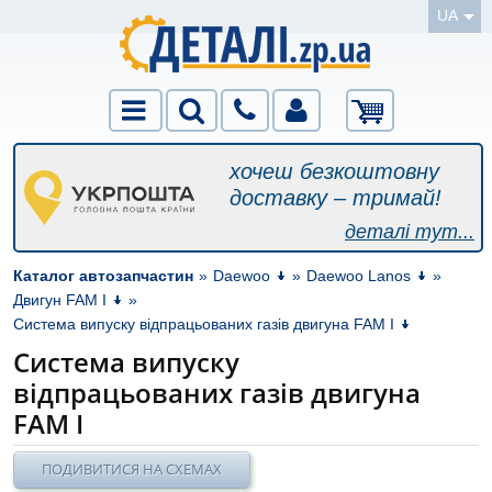
UA
хочеш безкоштовну
доставку – тримай!
деталі тут...
Каталог автозапчастин
»
Daewoo
»
Daewoo Lanos
»
Двигун FAM I
»
Система випуску відпрацьованих газів двигуна FAM I
Система випуску
відпрацьованих газів двигуна
FAM I
ПОДИВИТИСЯ НА СХЕМАХ