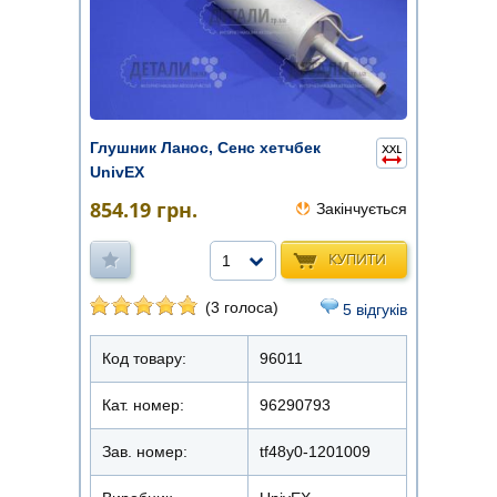
Глушник Ланос, Сенс хетчбек
UnivEX
854.19
грн.
Закінчується
КУПИТИ
1
(3 голоса)
5 відгуків
Код товару:
96011
Кат. номер:
96290793
Зав. номер:
tf48y0-1201009