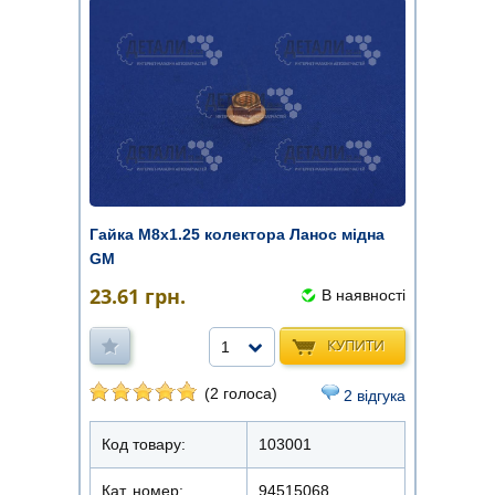
Гайка М8х1.25 колектора Ланос мідна
GM
23.61
грн.
В наявності
КУПИТИ
1
(2 голоса)
2 відгука
Код товару:
103001
Кат. номер:
94515068