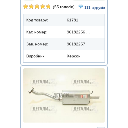
(55 голосів)
111 відгуків
Код товару:
61781
Кат. номер:
96182256 ...
Зав. номер:
96182257
Виробник
Херсон