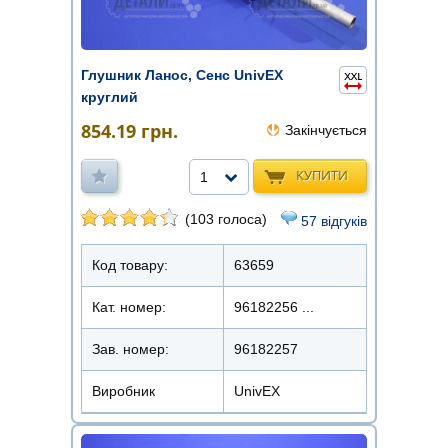
Глушник Ланос, Сенс UnivEX
круглий
854.19
грн.
Закінчується
КУПИТИ
1
(103 голоса)
57 відгуків
Код товару:
63659
Кат. номер:
96182256 ...
Зав. номер:
96182257
Виробник
UnivEX