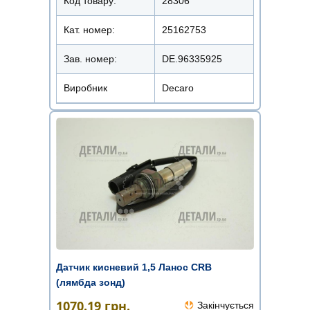
Код товару:
28306
Кат. номер:
25162753
Зав. номер:
DE.96335925
Виробник
Decaro
Датчик кисневий 1,5 Ланос CRB
(лямбда зонд)
1070.19
грн.
Закінчується