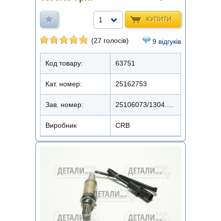
КУПИТИ
1
(27 голосів)
9 відгуків
Код товару:
63751
Кат. номер:
25162753
Зав. номер:
25106073/1304.2400
Виробник
CRB