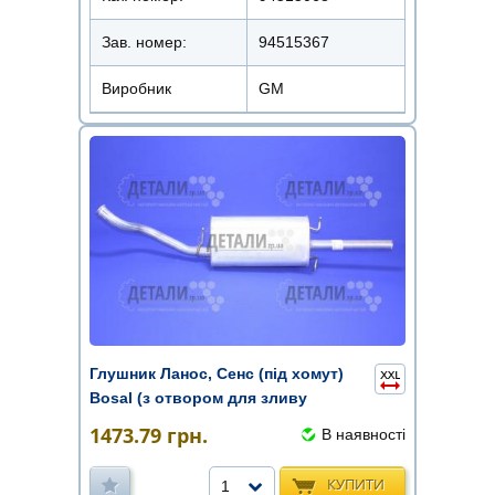
Зав. номер:
94515367
Виробник
GM
Глушник Ланос, Сенс (під хомут)
Bosal (з отвором для зливу
конденс ...
1473.79
грн.
В наявності
КУПИТИ
1