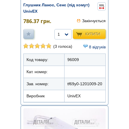
Глушник Ланос, Сенс (під хомут)
UnivEX
786.37
грн.
Закінчується
КУПИТИ
1
(3 голоса)
8 відгуків
Код товару:
96009
Кат. номер:
Зав. номер:
tf69y0-1201009-20
Виробник
UnivEX