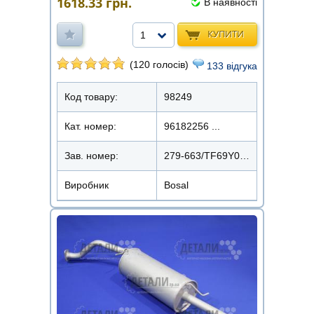
1618.33
грн.
В наявності
КУПИТИ
1
(120 голосів)
133 відгука
Код товару:
98249
Кат. номер:
96182256 ...
Зав. номер:
279-663/TF69Y0-1201009-12
Виробник
Bosal