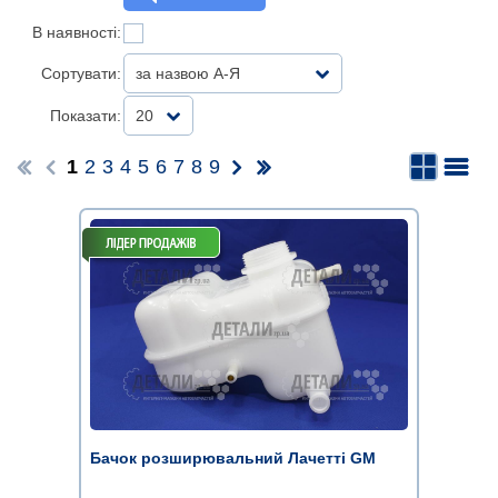
В наявності:
Сортувати:
за назвою А-Я
Показати:
20
1
2
3
4
5
6
7
8
9
Бачок розширювальний Лачетті GM