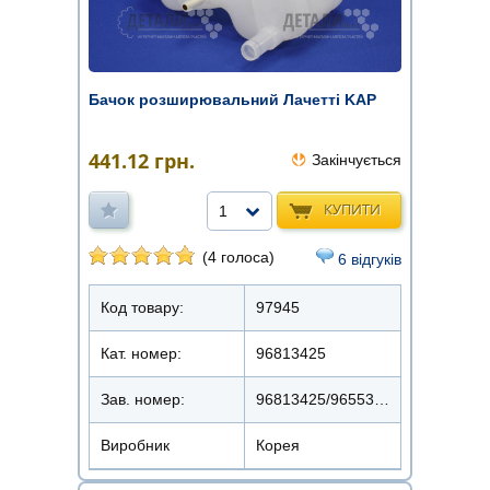
Бачок розширювальний Лачетті KAP
441.12
грн.
Закінчується
КУПИТИ
1
(4 голоса)
6 відгуків
Код товару:
97945
Кат. номер:
96813425
Зав. номер:
96813425/96553255/5484705
Виробник
Корея