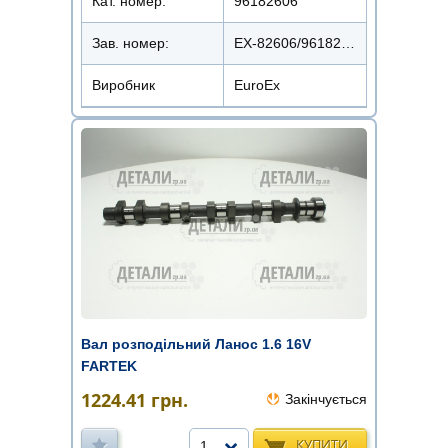
Кат. номер:
96182606
Зав. номер:
EX-82606/96182606
Виробник
EuroEx
Вал розподільний Ланос 1.6 16V
FARTEK
1224.41
грн.
Закінчується
КУПИТИ
1