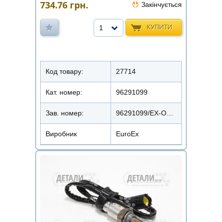
734.76
грн.
Закінчується
КУПИТИ
1
Код товару:
27714
Кат. номер:
96291099
Зав. номер:
96291099/ЕХ-OS16099
Виробник
EuroEx