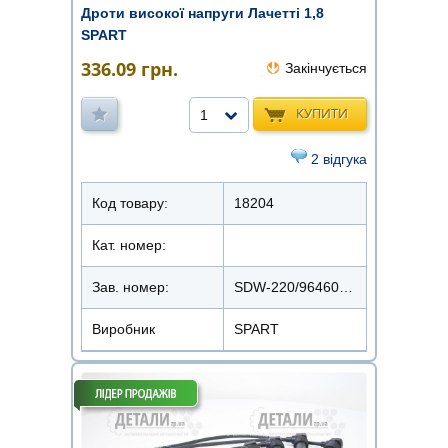
Дроти високої напруги Лачетті 1,8
SPART
336.09
грн.
Закінчується
КУПИТИ
1
2 відгука
Код товару:
18204
Кат. номер:
Зав. номер:
SDW-220/96460220
Виробник
SPART