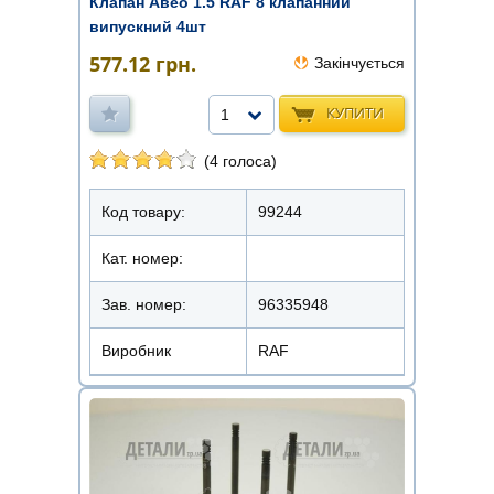
Клапан Авео 1.5 RAF 8 клапанний
випускний 4шт
577.12
грн.
Закінчується
КУПИТИ
1
(4 голоса)
Код товару:
99244
Кат. номер:
Зав. номер:
96335948
Виробник
RAF