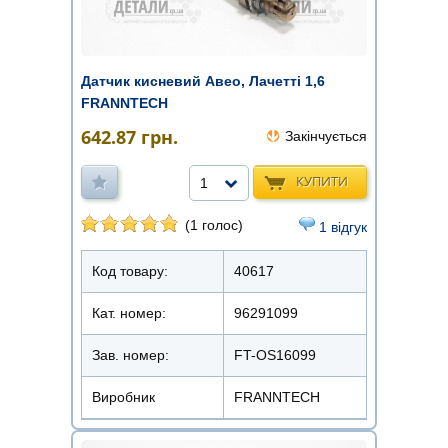
Датчик кисневий Авео, Лачетті 1,6
FRANNTECH
642.87
грн.
Закінчується
КУПИТИ
1
(1 голос)
1 відгук
Код товару:
40617
Кат. номер:
96291099
Зав. номер:
FT-OS16099
Виробник
FRANNTECH