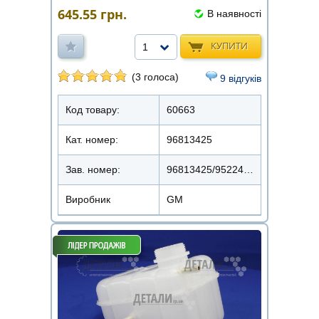
645.55
грн.
В наявності
КУПИТИ
1
(3 голоса)
9 відгуків
Код товару:
60663
Кат. номер:
96813425
Зав. номер:
96813425/95224299
Виробник
GM