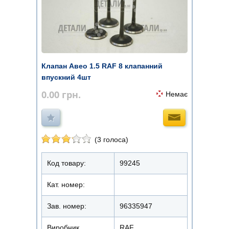
Клапан Авео 1.5 RAF 8 клапанний
впускний 4шт
0.00
грн.
Немає
(3 голоса)
Код товару:
99245
Кат. номер:
Зав. номер:
96335947
Виробник
RAF