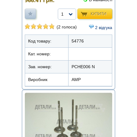
966.41
грн.
КУПИТИ
1
(2 голоса)
2 відгука
Код товару:
54776
Кат. номер:
Зав. номер:
PCHE006 N
Виробник
AMP