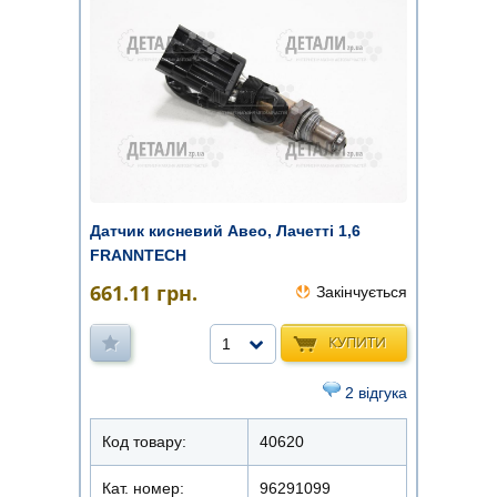
Датчик кисневий Авео, Лачетті 1,6
FRANNTECH
661.11
грн.
Закінчується
КУПИТИ
1
2 відгука
Код товару:
40620
Кат. номер:
96291099