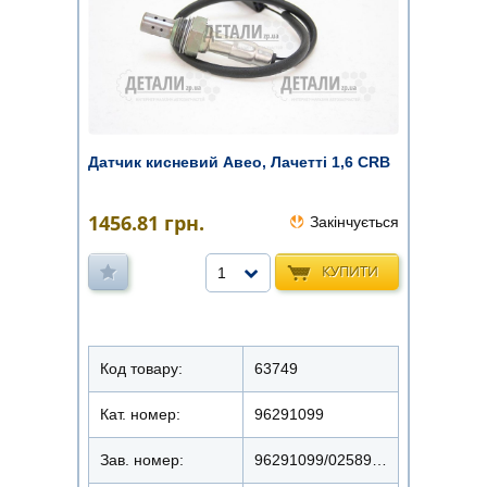
Датчик кисневий Авео, Лачетті 1,6 CRB
1456.81
грн.
Закінчується
КУПИТИ
1
Код товару:
63749
Кат. номер:
96291099
Зав. номер:
96291099/0258986708/96415