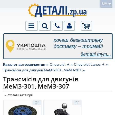
UA
хочеш безкоштовну
доставку – тримай!
деталі тут...
Каталог автозапчастин
»
Chevrolet
»
Chevrolet Lanos
»
Трансмісія для двигунів МеМЗ-301, МеМЗ-307
Трансмісія для двигунів
МеМЗ-301, МеМЗ-307
сховати категорії
27
77