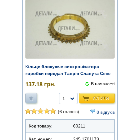
Кільце блокуюче синхронізатора
коробки передач Таврія Славута Сенс
...
137.18
грн.
В наявності
КУПИТИ
1
(6 голосів)
8 відгуків
Код товару:
60211
Кат. номер:
245.1701179 ...