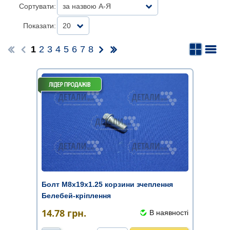
Сортувати:
за назвою А-Я
Показати:
20
1
2
3
4
5
6
7
8
Болт М8х19х1.25 корзини зчеплення
Белебей-кріплення
14.78
грн.
В наявності