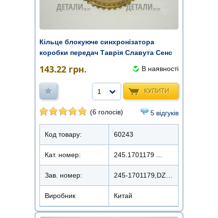
Кільце блокуюче синхронізатора
коробки передач Таврія Славута Сенс
...
143.22
грн.
В наявності
КУПИТИ
1
(6 голосів)
5 відгуків
Код товару:
60243
Кат. номер:
245.1701179 ...
Зав. номер:
245-1701179,DZ246
Виробник
Китай