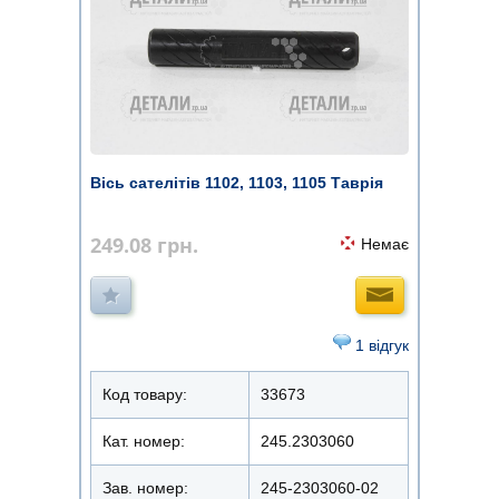
Вісь сателітів 1102, 1103, 1105 Таврія
249.08
грн.
Немає
1 відгук
Код товару:
33673
Кат. номер:
245.2303060
Зав. номер:
245-2303060-02