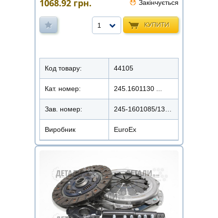
1068.92
грн.
Закінчується
КУПИТИ
1
Код товару:
44105
Кат. номер:
245.1601130 ...
Зав. номер:
245-1601085/130/EX-CCDB1102
Виробник
EuroEx