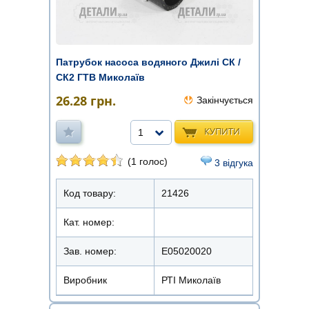
Патрубок насоса водяного Джилі СК /
СК2 ГТВ Миколаїв
26.28
грн.
Закінчується
КУПИТИ
1
(1 голос)
3 відгука
Код товару:
21426
Кат. номер:
Зав. номер:
E05020020
Виробник
РТІ Миколаїв