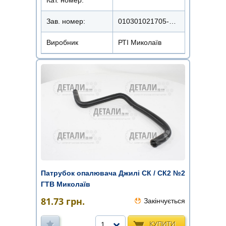
Кат. номер:
Зав. номер:
010301021705-001
Виробник
РТІ Миколаїв
Патрубок опалювача Джилі СК / СК2 №2
ГТВ Миколаїв
81.73
грн.
Закінчується
КУПИТИ
1