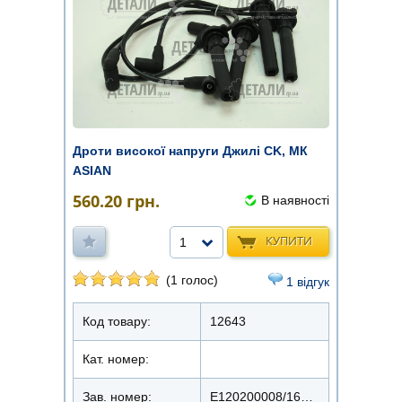
Дроти високої напруги Джилі CK, МК
ASIAN
560.20
грн.
В наявності
КУПИТИ
1
(1 голос)
1 відгук
Код товару:
12643
Кат. номер:
Зав. номер:
E120200008/161010