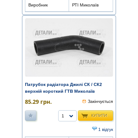
Виробник
РТІ Миколаїв
Патрубок радіатора Джилі СК / СК2
верхній короткий ГТВ Миколаїв
85.29
грн.
Закінчується
КУПИТИ
1
1 відгук