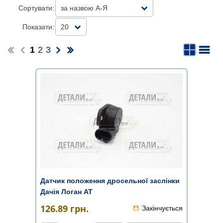
Сортувати:
за назвою А-Я
Показати:
20
1
2
3
Датчик положення дросельної заслінки
Дачія Логан АТ
126.89
грн.
Закінчується