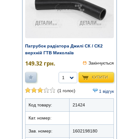
Патрубок радіатора Джилі СК / СК2
верхній ГТВ Миколаїв
149.32
грн.
Закінчується
КУПИТИ
1
(1 голос)
1 відгук
Код товару:
21424
Кат. номер:
Зав. номер:
1602198180