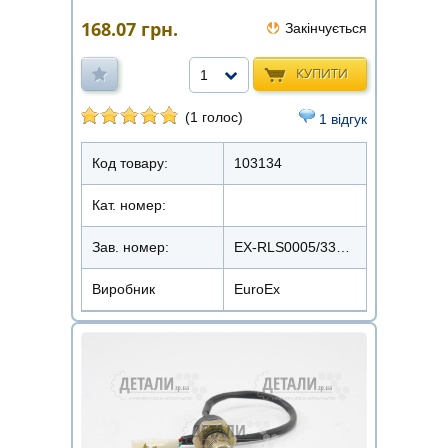
168.07
грн.
Закінчується
КУПИТИ
1
(1 голос)
1 відгук
Код товару:
103134
Кат. номер:
Зав. номер:
EX-RLS0005/3371910005
Виробник
EuroEx