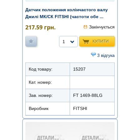
Датчик положення колінчастого валу
Джилі МК/СК FITSHI (частоти обе ...
217.59
грн.
Закінчується
КУПИТИ
1
3 відгука
Код товару:
15207
Кат. номер:
Зав. номер:
FT 1469-88LG
Виробник
FITSHI