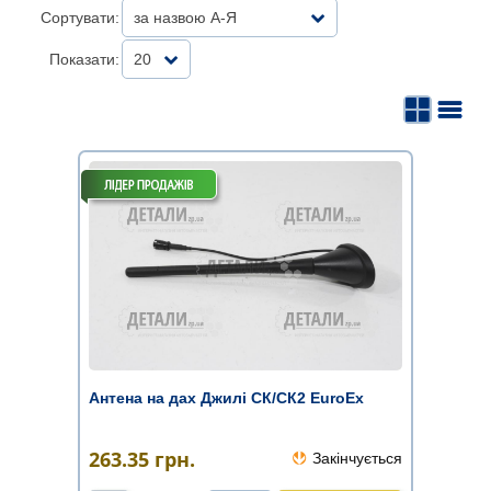
Сортувати:
за назвою А-Я
Показати:
20
Антена на дах Джилі СК/СК2 EuroEx
263.35
грн.
Закінчується