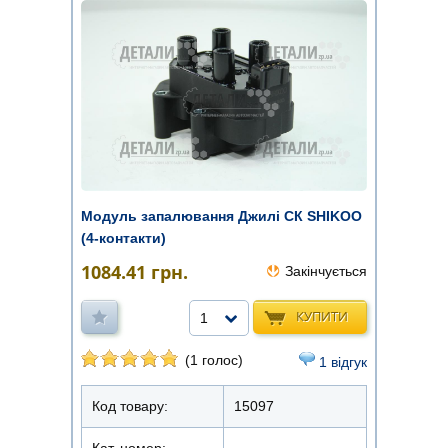
Модуль запалювання Джилі СК SHIKOO
(4-контакти)
1084.41
грн.
Закінчується
КУПИТИ
1
(1 голос)
1 відгук
Код товару:
15097
Кат. номер: