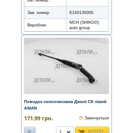
Зав. номер:
E150130005
MCH (SHIKOO)
Виробник
auto group
Поводок склоочисника Джилі СК лівий
ASIAN
171.99
грн.
Закінчується
КУПИТИ
1