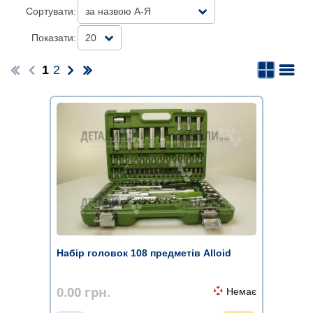
Сортувати:
за назвою А-Я
Показати:
20
1
2
Набір головок 108 предметів Alloid
0.00
грн.
Немає