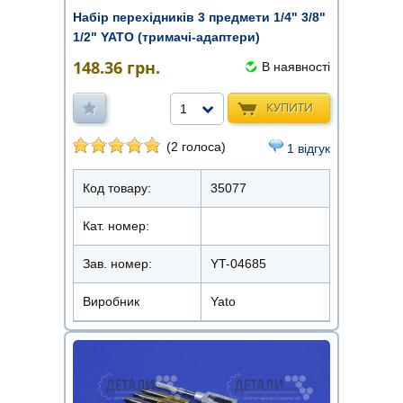
Набір перехідників 3 предмети 1/4" 3/8"
1/2" YATO (тримачі-адаптери)
148.36
грн.
В наявності
КУПИТИ
1
(2 голоса)
1 відгук
Код товару:
35077
Кат. номер:
Зав. номер:
YT-04685
Виробник
Yato