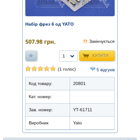
Набір фрез 6 од YATO
507.98
грн.
Закінчується
КУПИТИ
1
(1 голос)
5 відгуків
Код товару:
20801
Кат. номер:
Зав. номер:
YT-61711
Виробник
Yato