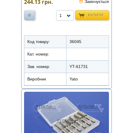
244.13
грн.
Закінчується
КУПИТИ
1
Код товару:
36045
Кат. номер:
Зав. номер:
YT-61731
Виробник
Yato