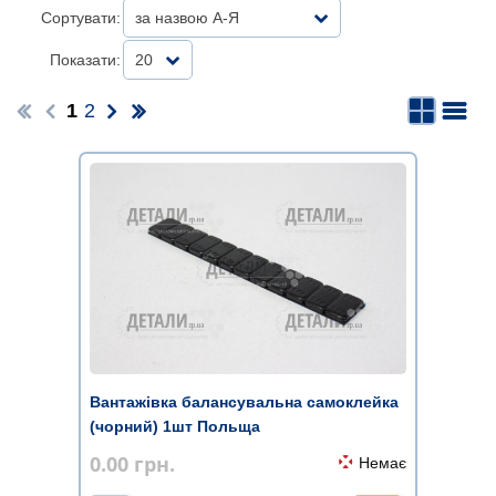
Сортувати:
за назвою А-Я
Показати:
20
1
2
Вантажівка балансувальна самоклейка
(чорний) 1шт Польща
0.00
грн.
Немає