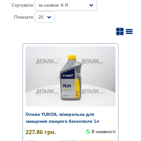
Сортувати:
за назвою А-Я
Показати:
20
Олива YUKOIL мінеральна для
змащення ланцюга бензопили 1л
227.86
грн.
В наявності