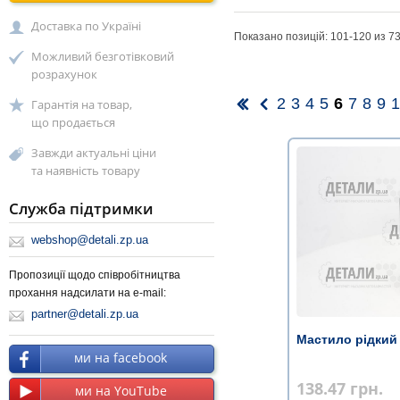
Доставка по Україні
Показано позицій: 101-
120
из 7
Можливий безготівковий
розрахунок
2
3
4
5
6
7
8
9
1
Гарантія на товар,
що продається
Завжди актуальні ціни
та наявність товару
Служба підтримки
webshop@detali.zp.ua
Пропозиції щодо співробітництва
прохання надсилати на e-mail:
partner@detali.zp.ua
Мастило рідкий
ми на facebook
138.47
грн.
ми на YouTube