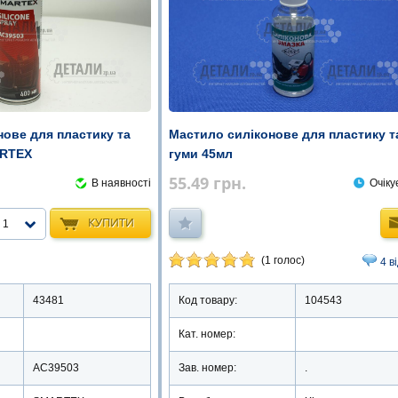
нове для пластику та
Мастило силіконове для пластику т
ARTEX
гуми 45мл
55.49
грн.
В наявності
Очіку
КУПИТИ
1
(1 голос)
4 в
43481
Код товару:
104543
Кат. номер:
AC39503
Зав. номер:
.