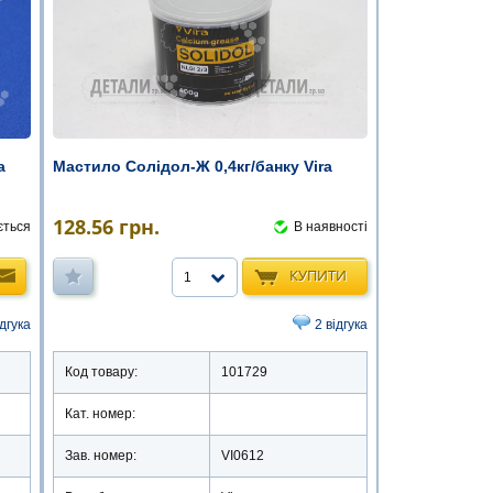
а
Мастило Солідол-Ж 0,4кг/банку Vira
128.56
грн.
ється
В наявності
КУПИТИ
1
ідгука
2 відгука
Код товару:
101729
Кат. номер:
Зав. номер:
VI0612