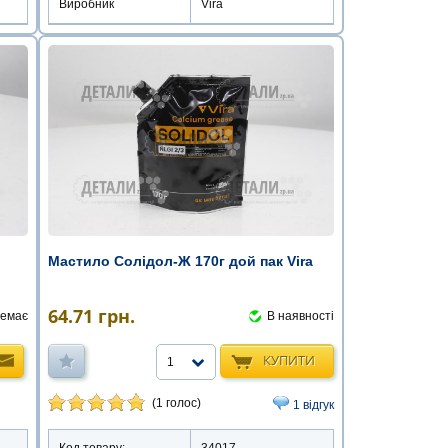
Виробник
Vira
Мастило Солідол-Ж 170г дой пак Vira
64.71
грн.
емає
В наявності
КУПИТИ
1
(1 голос)
1 відгук
Код товару:
34017