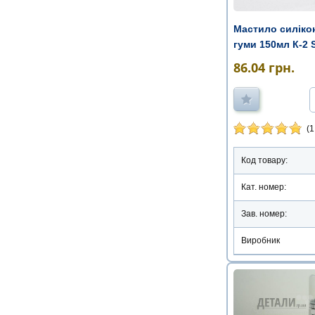
Мастило силіко
гуми 150мл К-2 
86.04
грн.
(1
Код товару:
Кат. номер:
Зав. номер:
Виробник