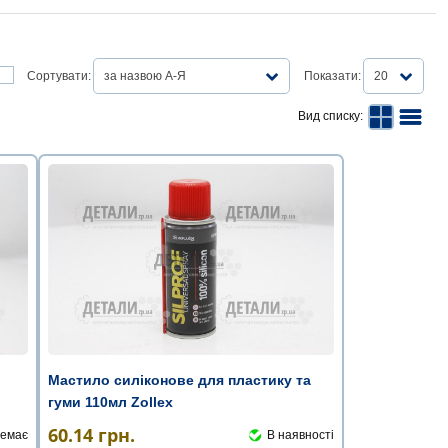
Сортувати:
за назвою А-Я
Показати:
20
Вид списку:
Мастило силіконове для пластику та
гуми 110мл Zollex
60.14
грн.
емає
В наявності