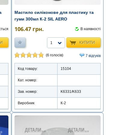
а
Мастило силіконове для пластику та
гуми 300мл К-2 SIL AERO
106.47
грн.
ється
В наявності
ТИ
КУПИТИ
1
(6 голосів)
7 відгуків
Код товару:
15104
Кат. номер:
Зав. номер:
K6331/K633
Виробник
К-2