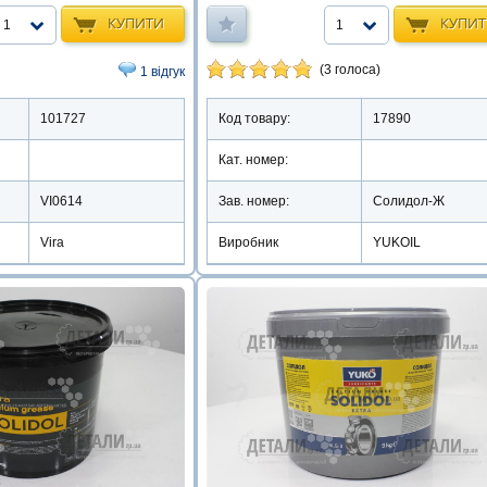
КУПИТИ
КУПИ
1
1
(3 голоса)
1 відгук
101727
Код товару:
17890
Кат. номер:
VI0614
Зав. номер:
Солидол-Ж
Vira
Виробник
YUKOIL