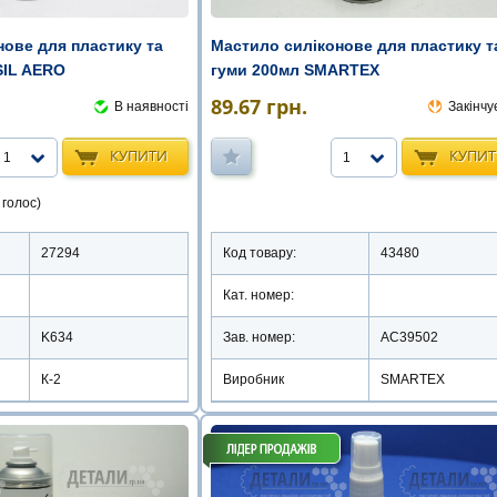
нове для пластику та
Мастило силіконове для пластику т
SIL AERO
гуми 200мл SMARTEX
89.67
грн.
В наявності
Закінчу
КУПИТИ
КУПИ
1
1
 голос)
27294
Код товару:
43480
Кат. номер:
K634
Зав. номер:
AC39502
К-2
Виробник
SMARTEX