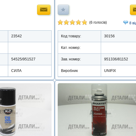
(6 голосів)
8 ві
23542
Код товару:
30156
Кат. номер:
54525/951527
Зав. номер:
951336/81152
СИЛА
Виробник
UNIFIX