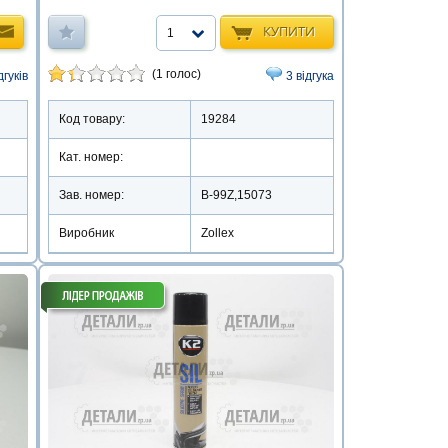
КУПИТИ
1
(1 голос)
дгуків
3 відгука
Код товару:
19284
Кат. номер:
Зав. номер:
B-99Z,15073
Виробник
Zollex