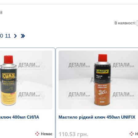
38
В наявності:
0
11
 ключ 400мл СИЛА
Мастило рідкий ключ 450мл UNIFIX
110.53
грн.
Немає
Н