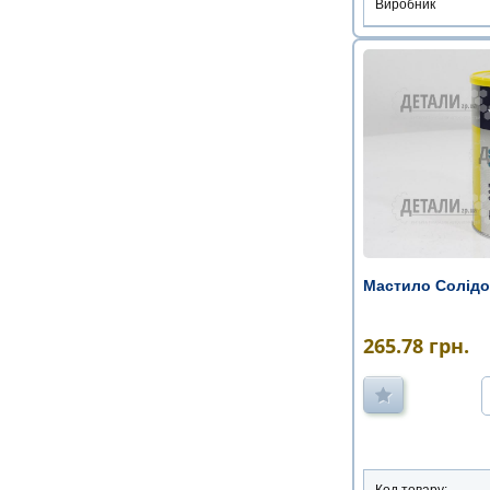
Виробник
Мастило Солідол
265.78
грн.
Код товару: