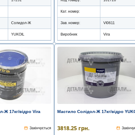
Кат. номер:
Солидол-Ж
Зав. номер:
VI0611
YUKOIL
Виробник
Vira
-Ж 17кг/відро Vira
Мастило Солідол-Ж 17кг/відро YUK
3818.25
грн.
Закінчується
Закінчу