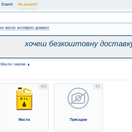
Статті
Як купити?
нг
масло
антифриз
домкрат
хочеш безкоштовну
доставк
Масла і змазки
482
61
Масла
Присадки