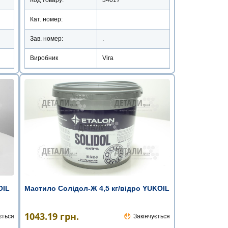
Кат. номер:
Зав. номер:
.
Виробник
Vira
OIL
Мастило Солідол-Ж 4,5 кг/відро YUKOIL
1043.19
грн.
ється
Закінчується