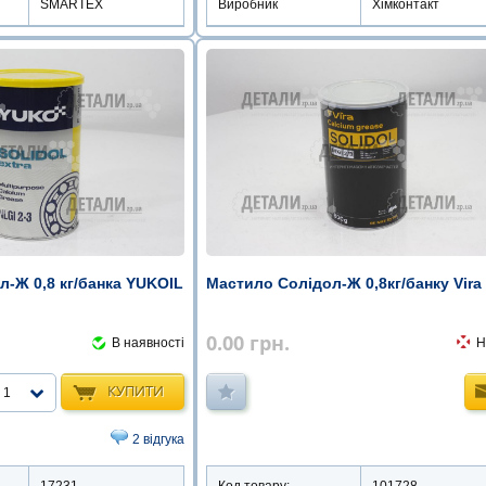
SMARTEX
Виробник
Хімконтакт
-Ж 0,8 кг/банка YUKOIL
Мастило Солідол-Ж 0,8кг/банку Vira
0.00
грн.
В наявності
Н
КУПИТИ
1
2 відгука
17231
Код товару:
101728