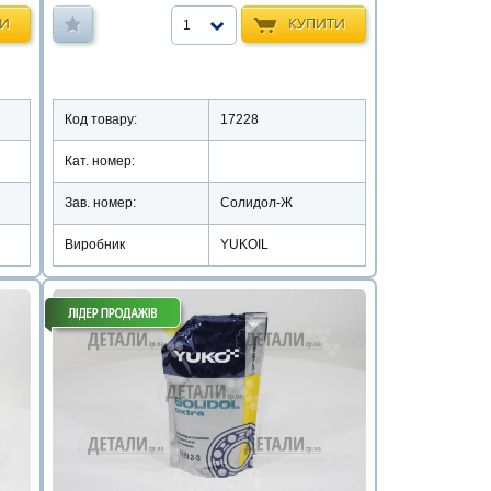
ТИ
КУПИТИ
1
Код товару:
17228
Кат. номер:
Зав. номер:
Солидол-Ж
Виробник
YUKOIL