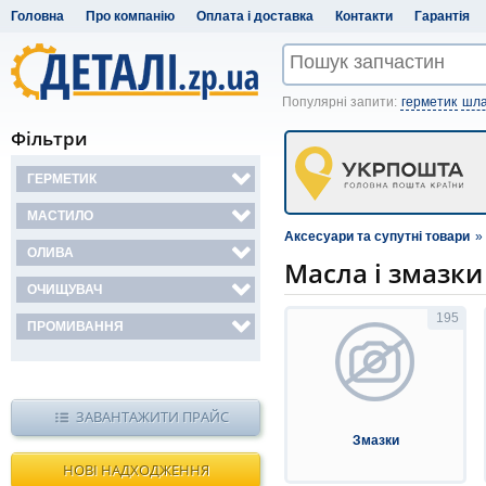
Головна
Про компанію
Оплата і доставка
Контакти
Гарантія
Популярні запити:
герметик
шла
Фільтри
ГЕРМЕТИК
МАСТИЛО
Аксесуари та супутні товари
»
ОЛИВА
Масла і змазки
ОЧИЩУВАЧ
195
ПРОМИВАННЯ
ЗАВАНТАЖИТИ ПРАЙС
Змазки
НОВІ НАДХОДЖЕННЯ