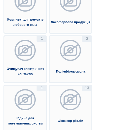
Комплект для ремонту
Лакофарбова продукція
лобового скла
1
2
Очищувач електричних
Поліефірна смола
контактів
1
13
Рідина для
Фіксатор різьби
пневматичних систем