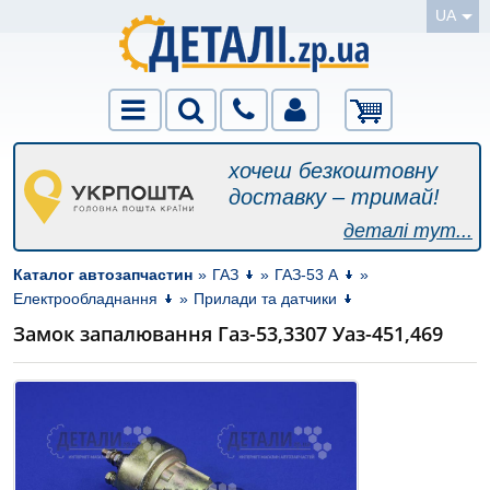
UA
хочеш безкоштовну
доставку – тримай!
деталі тут...
Каталог автозапчастин
»
ГАЗ
»
ГАЗ-53 А
»
Електрообладнання
»
Прилади та датчики
Замок запалювання Газ-53,3307 Уаз-451,469