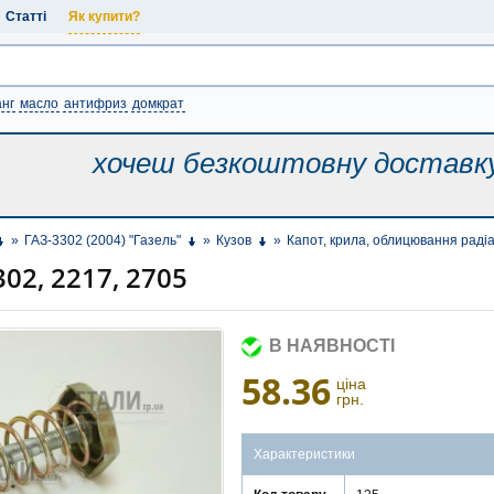
Статті
Як купити?
нг
масло
антифриз
домкрат
хочеш безкоштовну
доставк
»
ГАЗ-3302 (2004) "Газель"
»
Кузов
»
Капот, крила, облицювання раді
02, 2217, 2705
В НАЯВНОСТІ
58.36
ціна
грн.
Характеристики