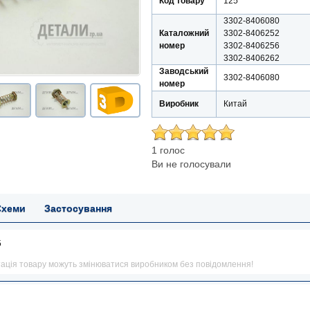
Код товару
125
3302-8406080
Каталожний
3302-8406252
номер
3302-8406256
3302-8406262
Заводський
3302-8406080
номер
Виробник
Китай
1 голос
Ви не голосували
Схеми
Застосування
5
тація товару можуть змінюватися виробником без повідомлення!