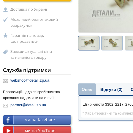
Доставка по Україні
Можливий безготівковий
розрахунок
Гарантія на товар,
що продається
Завжди актуальні ціни
та наявність товару
Служба підтримки
webshop@detali.zp.ua
Опис
Відгуки (2)
Пропозиції щодо співробітництва
прохання надсилати на e-mail:
Штир капота 3302, 2217, 270
partner@detali.zp.ua
* Характеристики та комплек
ми на facebook
ми на YouTube