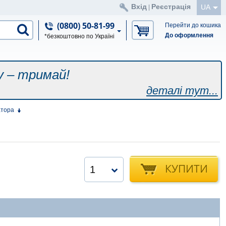
Вхід
Реєстрація
UA
|
(0800) 50-81-99
Перейти до кошика
До оформлення
*безкоштовно по Україні
у – тримай!
деталі тут...
атора
КУПИТИ
1