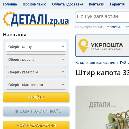
Головна
Про компанію
Оплата і доставка
Контакти
Гарантія
Популярні запити:
герметик
шла
Навігація
Оберіть марку
Оберіть модель
Каталог автозапчастин
»
ГАЗ
Штир капота 33
Оберіть категорію
Оберіть підкатегорію
ПЕРЕЙТИ
ЗАВАНТАЖИТИ ПРАЙС
НОВІ НАДХОДЖЕННЯ