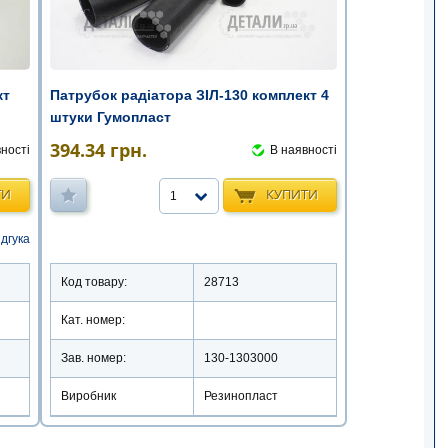
кт
Патрубок радіатора ЗІЛ-130 комплект 4
штуки Гумопласт
394.34
грн.
ності
В наявності
ТИ
КУПИТИ
1
ідгука
Код товару:
28713
Кат. номер:
Зав. номер:
130-1303000
Виробник
Резинопласт