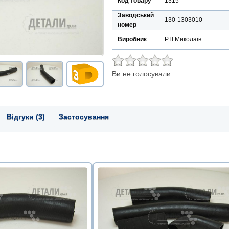
Код товару
1315
Заводський
130-1303010
номер
Виробник
РТІ Миколаїв
Ви не голосували
Відгуки (3)
Застосування