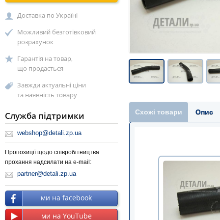
Доставка по Україні
Можливий безготівковий
розрахунок
Гарантія на товар,
що продається
Завжди актуальні ціни
та наявність товару
Схожі товари
Опис
Служба підтримки
webshop@detali.zp.ua
Пропозиції щодо співробітництва
прохання надсилати на e-mail:
partner@detali.zp.ua
ми на facebook
ми на YouTube