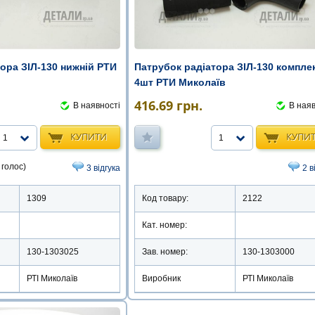
ора ЗІЛ-130 нижній РТИ
Патрубок радіатора ЗІЛ-130 компле
4шт РТИ Миколаїв
416.69
грн.
В наявності
В наяв
КУПИТИ
КУПИ
1
1
 голос)
3 відгука
2 в
1309
Код товару:
2122
Кат. номер:
130-1303025
Зав. номер:
130-1303000
РТІ Миколаїв
Виробник
РТІ Миколаїв