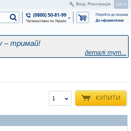
Вхід
Реєстрація
UA
|
(0800) 50-81-99
Перейти до кошика
До оформлення
*безкоштовно по Україні
у – тримай!
деталі тут...
КУПИТИ
1