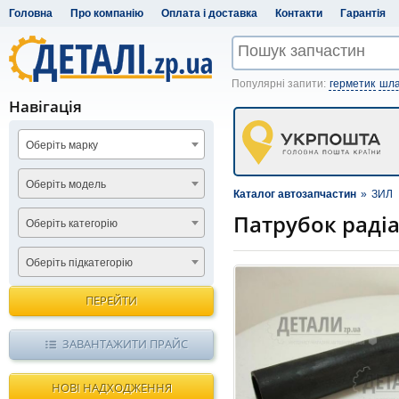
Головна
Про компанію
Оплата і доставка
Контакти
Гарантія
Популярні запити:
герметик
шла
Навігація
Оберіть марку
Оберіть модель
Каталог автозапчастин
»
ЗИЛ
Патрубок радіа
Оберіть категорію
Оберіть підкатегорію
ПЕРЕЙТИ
ЗАВАНТАЖИТИ ПРАЙС
НОВІ НАДХОДЖЕННЯ