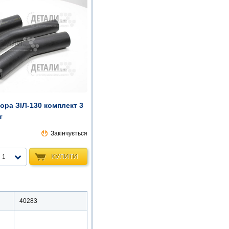
ора ЗІЛ-130 комплект 3
т
Закінчується
КУПИТИ
1
40283