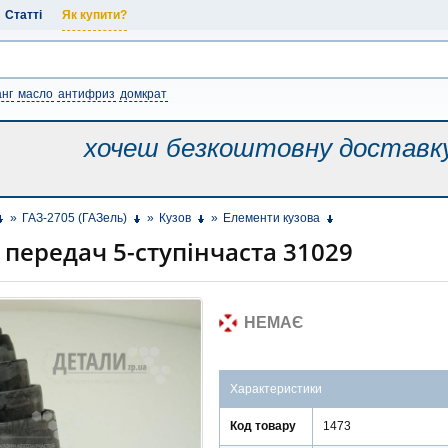
Статті
Як купити?
нг
масло
антифриз
домкрат
хочеш безкоштовну
доставк
»
ГАЗ-2705 (ГАЗель)
»
Кузов
»
Елементи кузова
передач 5-ступінчаста 31029
НЕМАЄ
Характеристики
Код товару
1473