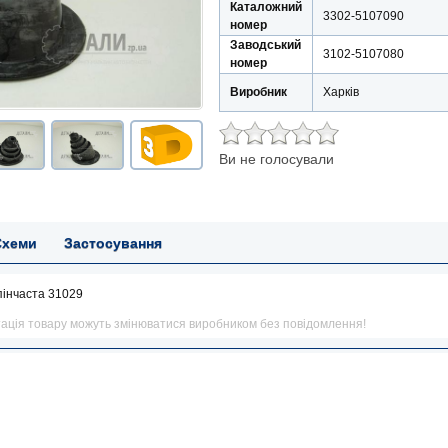
Каталожний
3302-5107090
номер
Заводський
3102-5107080
номер
Виробник
Харків
Ви не голосували
Схеми
Застосування
пінчаста 31029
тація товару можуть змінюватися виробником без повідомлення!