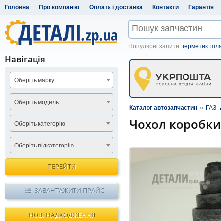
Головна
Про компанію
Оплата і доставка
Контакти
Гарантія
Популярні запити:
герметик
шла
Навігація
Оберіть марку
Оберіть модель
Каталог автозапчастин
»
ГАЗ
Чохол коробки 
Оберіть категорію
Оберіть підкатегорію
ПЕРЕЙТИ
ЗАВАНТАЖИТИ ПРАЙС
НОВІ НАДХОДЖЕННЯ