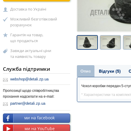
Доставка по Україні
Можливий безготівковий
розрахунок
Гарантія на товар,
що продається
Завжди актуальні ціни
та наявність товару
Служба підтримки
Опис
Відгуки (5)
webshop@detali.zp.ua
Чохол коробки передач 5-сту
Пропозиції щодо співробітництва
* Характеристики та комплек
прохання надсилати на e-mail:
partner@detali.zp.ua
ми на facebook
ми на YouTube