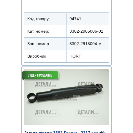
Код товару:
94741
Кат. номер:
3302-2905006-01
Зав. номер:
3302-2915004-мас
Виробник
HORT
Амортизатор 3302 Газель, 2217 задній,