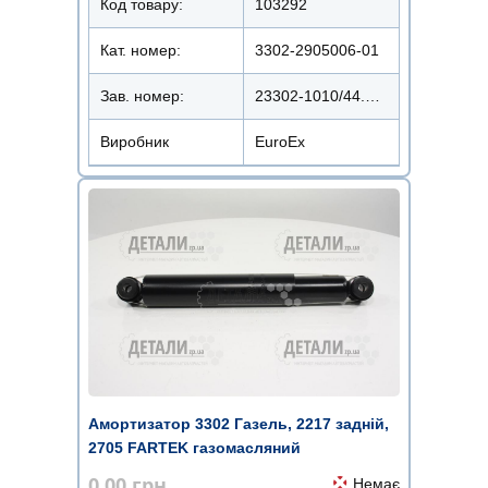
Код товару:
103292
Кат. номер:
3302-2905006-01
Зав. номер:
23302-1010/44.2905402-3302-2905006
Виробник
EuroEx
Амортизатор 3302 Газель, 2217 задній,
2705 FARTEK газомасляний
0.00
грн.
Немає