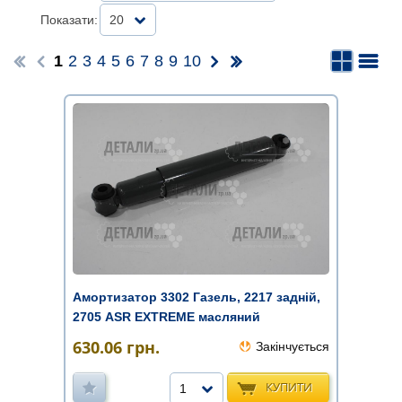
Показати:
20
1
2
3
4
5
6
7
8
9
10
Амортизатор 3302 Газель, 2217 задній,
2705 ASR EXTREME масляний
630.06
грн.
Закінчується
КУПИТИ
1