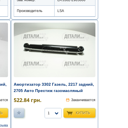
Производитель
LSA
ний,
Амортизатор 3302 Газель, 2217 задний,
2705 Авто Престиж газомасляный
522.84
грн.
ается
Заканчивается
ТЬ
КУПИТЬ
1
тзыва