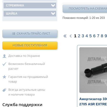
СТРЕМЯНКА
ПОСМОТРЕТЬ НА СХЕМА
ШАЙБА
Показано позиций: 1-
20
из 203
СКАЧАТЬ ПРАЙС-ЛИСТ
1
2
3
4
5
6
7
8
9
НОВЫЕ ПОСТУПЛЕНИЯ
Доставка по Украине
Возможен безналичный
расчет
Гарантия на продаваемый
товар
Всегда актуальные цены
и наличие товара
Амортизатор 330
Служба поддержки
2705 ASR EXTR