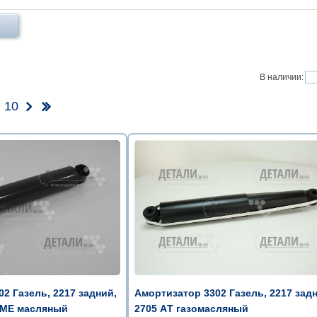
Х
В наличии:
10
Амортизатор 3302 Газель, 2217 зад
2 Газель, 2217 задний,
2705 AТ газомасляный
EME масляный