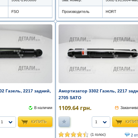
FSO
Производитель
HORT
2 Газель, 2217 задний,
Амортизатор 3302 Газель, 2217 зад
2705 SATO
1109.64
грн.
В наличии
Заканчив
КУПИТЬ
КУПИ
1
1
(1 голос)
2 о