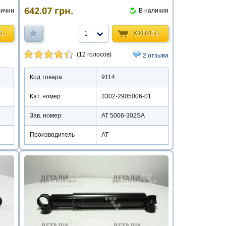
642.07
грн.
личии
В наличии
ТЬ
КУПИТЬ
1
(12 голосов)
2 отзыва
Код товара:
9114
Кат. номер:
3302-2905006-01
Зав. номер:
AT 5006-302SA
Производитель
АТ