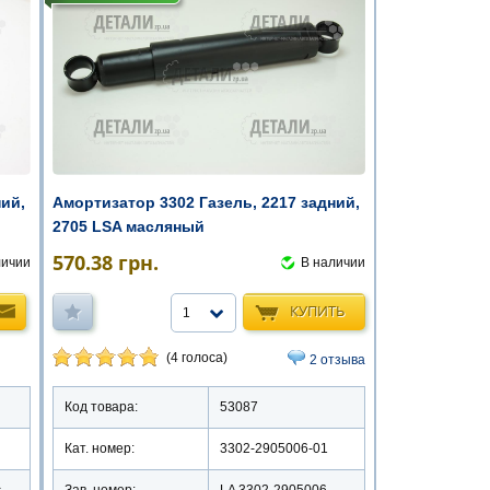
Амортизатор 3302 Газель, 2217 задний,
ний,
2705 LSA масляный
570.38
грн.
В наличии
личии
КУПИТЬ
1
(4 голоса)
2 отзыва
Код товара:
53087
Кат. номер:
3302-2905006-01
Зав. номер:
LA 3302-2905006
с