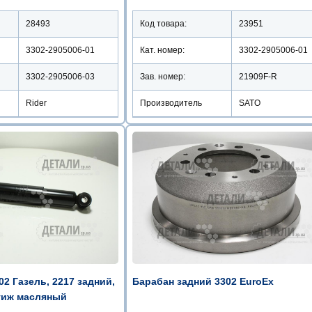
28493
Код товара:
23951
3302-2905006-01
Кат. номер:
3302-2905006-01
3302-2905006-03
Зав. номер:
21909F-R
Rider
Производитель
SATO
2 Газель, 2217 задний,
Барабан задний 3302 EuroEx
тиж масляный