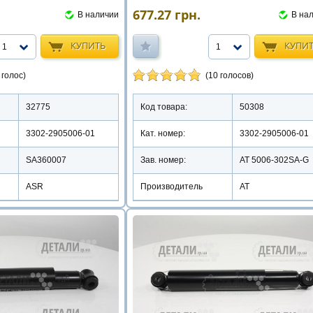
677.27
грн.
В на
В наличии
КУПИ
КУПИТЬ
1
1
(10 голосов)
 голос)
Код товара:
50308
32775
Кат. номер:
3302-2905006-01
3302-2905006-01
Зав. номер:
AT 5006-302SA-G
SA360007
Производитель
АТ
ASR