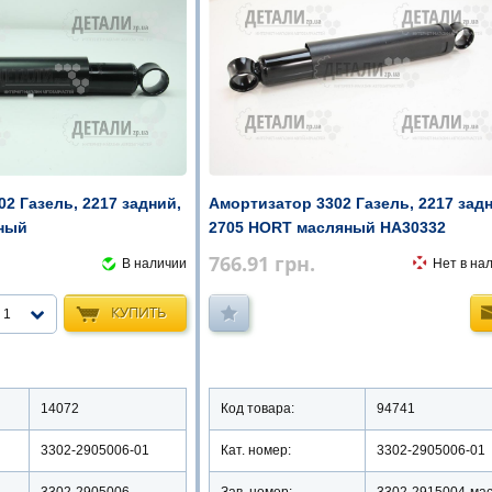
2 Газель, 2217 задний,
Амортизатор 3302 Газель, 2217 зад
яный
2705 HORT масляный HA30332
766.91
грн.
В наличии
Нет в на
КУПИТЬ
1
14072
Код товара:
94741
3302-2905006-01
Кат. номер:
3302-2905006-01
3302-2905006
Зав. номер:
3302-2915004-ма