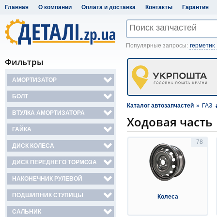
Главная
О компании
Оплата и доставка
Контакты
Гарантия
Популярные запросы:
герметик
Фильтры
АМОРТИЗАТОР
БОЛТ
Каталог автозапчастей
»
ГАЗ
ВТУЛКА АМОРТИЗАТОРА
Ходовая часть
ГАЙКА
78
ДИСК КОЛЕСА
ДИСК ПЕРЕДНЕГО ТОРМОЗА
НАКОНЕЧНИК РУЛЕВОЙ
ПОДШИПНИК СТУПИЦЫ
Колеса
САЛЬНИК