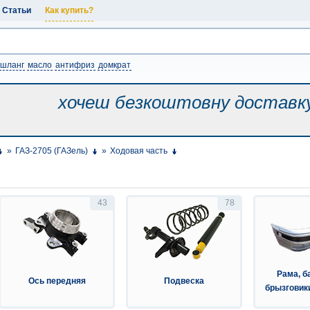
Статьи
Как купить?
шланг
масло
антифриз
домкрат
хочеш безкоштовну
доставк
»
ГАЗ-2705 (ГАЗель)
»
Ходовая часть
43
78
Рама, б
Ось передняя
Подвеска
брызговик