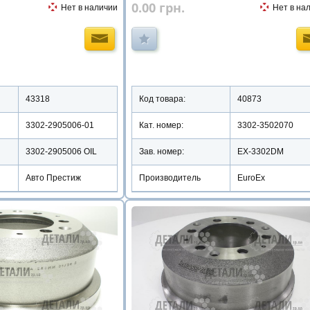
0.00
грн.
Нет в наличии
Нет в на
43318
Код товара:
40873
3302-2905006-01
Кат. номер:
3302-3502070
3302-2905006 OIL
Зав. номер:
EX-3302DM
Авто Престиж
Производитель
EuroEx