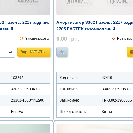
2 Газель, 2217 задний,
Амортизатор 3302 Газель, 2217 зад
сляный
2705 FARTEK газомасляный
0.00
грн.
Заканчивается
Нет в на
КУПИТЬ
1
103292
Код товара:
42419
3302-2905006-01
Кат. номер:
3302-2905006-01
23302-1010/44.2905402-3302-2905006
Зав. номер:
FR-3302-2905006
EuroEx
Производитель
Китай