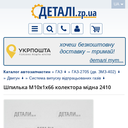
UA
хочеш безкоштовну
доставку – тримай!
деталі тут...
Каталог автозапчастин
»
ГАЗ
»
ГАЗ-2705 (дв. ЗМЗ-402)
»
Двигун
»
Система випуску відпрацьованих газів
Шпилька М10х1х66 колектора мідна 2410