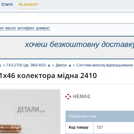
Статті
Як купити?
нг
масло
антифриз
домкрат
хочеш безкоштовну
доставк
»
ГАЗ-2705 (дв. ЗМЗ-402)
»
Двигун
»
Система випуску відпрацьованих 
х46 колектора мідна 2410
НЕМАЄ
Характеристики
Код товару
727