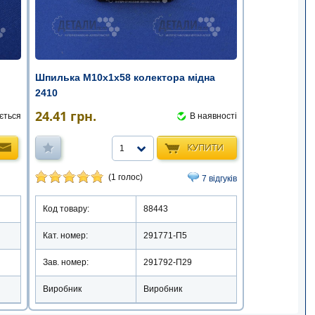
Шпилька М10х1х58 колектора мідна
2410
24.41
грн.
ється
В наявності
КУПИТИ
1
(1 голос)
7 відгуків
Код товару:
88443
Кат. номер:
291771-П5
Зав. номер:
291792-П29
Виробник
Виробник