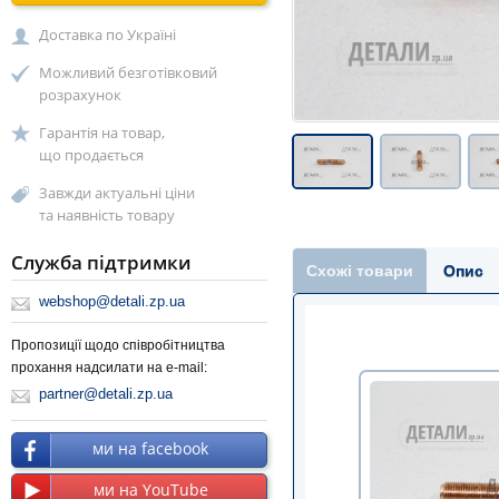
Доставка по Україні
Можливий безготівковий
розрахунок
Гарантія на товар,
що продається
Завжди актуальні ціни
та наявність товару
Служба підтримки
Схожі товари
Опис
webshop@detali.zp.ua
Пропозиції щодо співробітництва
прохання надсилати на e-mail:
partner@detali.zp.ua
ми на facebook
ми на YouTube