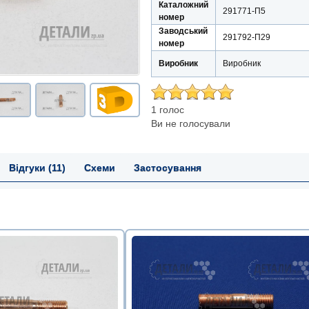
Каталожний
291771-П5
номер
Заводський
291792-П29
номер
Виробник
Виробник
1 голос
Ви не голосували
Відгуки (11)
Схеми
Застосування