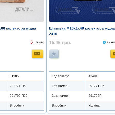
66 колектора мідна
Шпилька М10х1х48 колектора мідна
2410
16.45
грн.
Немає
Очіку
31985
Код товару:
43491
291771-П5
Кат. номер:
291771-П5
291792-П29
Зав. номер:
291792П
Виробник
Виробник
Україна