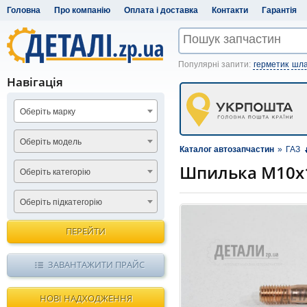
Головна
Про компанію
Оплата і доставка
Контакти
Гарантія
Популярні запити:
герметик
шла
Навігація
Оберіть марку
Оберіть модель
Каталог автозапчастин
»
ГАЗ
Шпилька М10х1
Оберіть категорію
Оберіть підкатегорію
ПЕРЕЙТИ
ЗАВАНТАЖИТИ ПРАЙС
НОВІ НАДХОДЖЕННЯ