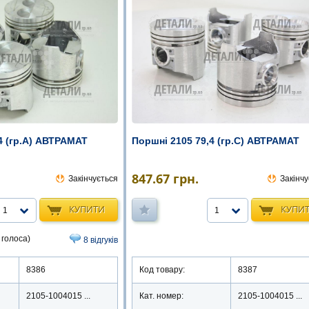
4 (гр.A) АВТРАМАТ
Поршні 2105 79,4 (гр.C) АВТРАМАТ
847.67
грн.
Закінчується
Закінчу
КУПИТИ
КУПИ
1
1
 голоса)
8 відгуків
8386
Код товару:
8387
2105-1004015 ...
Кат. номер:
2105-1004015 ...