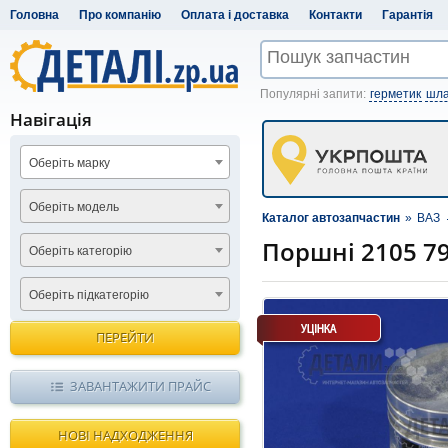
Головна
Про компанію
Оплата і доставка
Контакти
Гарантія
Популярні запити:
герметик
шла
Навігація
Оберіть марку
Оберіть модель
Каталог автозапчастин
»
ВАЗ
Поршні 2105 79
Оберіть категорію
Оберіть підкатегорію
ПЕРЕЙТИ
ЗАВАНТАЖИТИ ПРАЙС
НОВІ НАДХОДЖЕННЯ