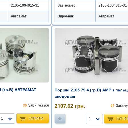
2105-1004015-31
Зав. номер:
2105-1004015-31
Автрамат
Виробник
Автрамат
4 (гр.B) АВТРАМАТ
Поршні 2105 79,4 (гр.D) AMP з паль
анодовані
2107.62
грн.
Закінчується
Закінчу
КУПИТИ
КУПИ
1
1