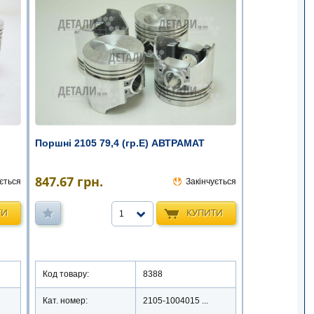
Поршні 2105 79,4 (гр.E) АВТРАМАТ
847.67
грн.
ється
Закінчується
ТИ
КУПИТИ
1
Код товару:
8388
Кат. номер:
2105-1004015 ...