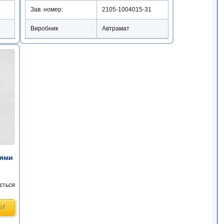
Зав. номер:
2105-1004015-31
Виробник
Автрамат
цями
ється
ТИ