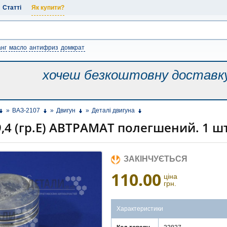
Статті
Як купити?
нг
масло
антифриз
домкрат
хочеш безкоштовну
доставк
»
ВАЗ-2107
»
Двигун
»
Деталі двигуна
,4 (гр.E) АВТРАМАТ полегшений. 1 ш
ЗАКІНЧУЄТЬСЯ
110.00
ціна
грн.
Характеристики