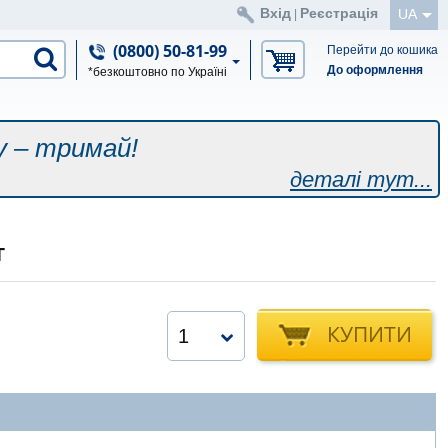
Вхід
Реєстрація
UA
|
(0800) 50-81-99
Перейти до кошика
До оформлення
*безкоштовно по Україні
у – тримай!
деталі тут...
т
КУПИТИ
1