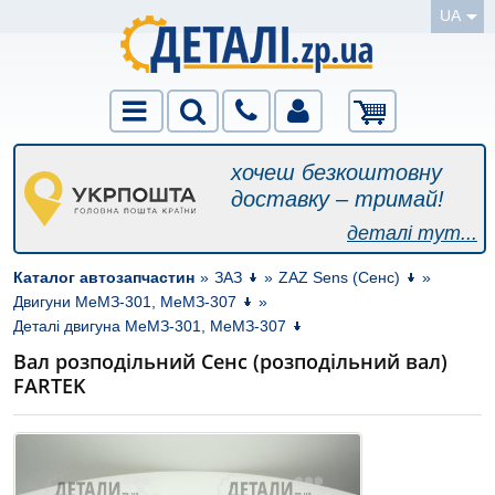
UA
хочеш безкоштовну
доставку – тримай!
деталі тут...
Каталог автозапчастин
»
ЗАЗ
»
ZAZ Sens (Сенс)
»
Двигуни МеМЗ-301, МеМЗ-307
»
Деталі двигуна МеМЗ-301, МеМЗ-307
Вал розподільний Сенс (розподільний вал)
FARTEK