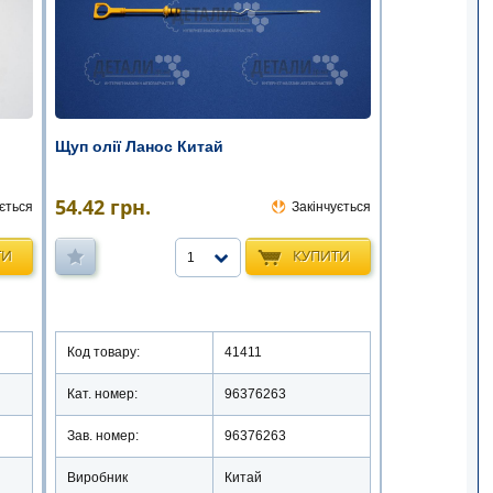
Щуп олії Ланос Китай
54.42
грн.
ється
Закінчується
ТИ
КУПИТИ
1
Код товару:
41411
Кат. номер:
96376263
Зав. номер:
96376263
Виробник
Китай