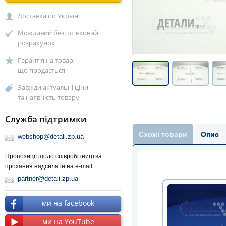
Доставка по Україні
Можливий безготівковий
розрахунок
Гарантія на товар,
що продається
Завжди актуальні ціни
та наявність товару
Служба підтримки
Схожі товари
Опис
webshop@detali.zp.ua
Пропозиції щодо співробітництва
прохання надсилати на e-mail:
partner@detali.zp.ua
ми на facebook
ми на YouTube