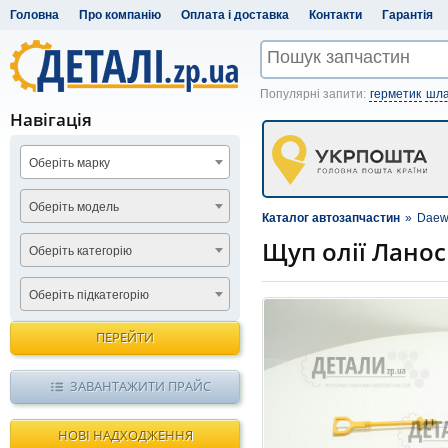
Головна
Про компанію
Оплата і доставка
Контакти
Гарантія
Популярні запити:
герметик
шла
Навігація
Оберіть марку
Оберіть модель
Каталог автозапчастин
»
Daew
Щуп олії Лано
Оберіть категорію
Оберіть підкатегорію
ПЕРЕЙТИ
ЗАВАНТАЖИТИ ПРАЙС
НОВІ НАДХОДЖЕННЯ