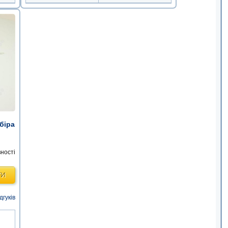
біра
ності
ТИ
дгуків