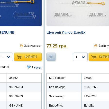
 GENUINE
Щуп олії Ланос EuroEx
77.25
грн.
Закінчується
Закінчу
КУПИТИ
КУПИ
1
1
 голос)
1 відгук
35762
Код товару:
36009
96376263
Кат. номер:
96376263
96376263
Зав. номер:
EX-76263
GENUINE
Виробник
EuroEx