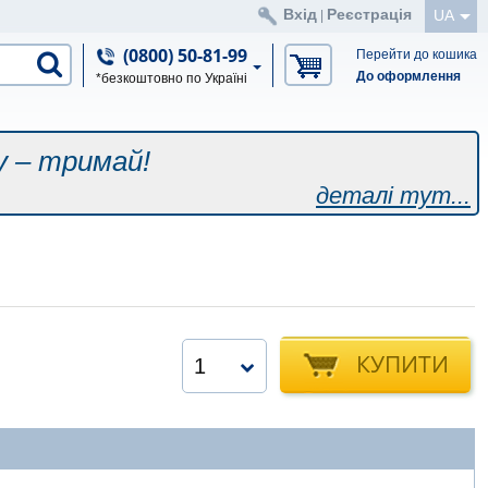
Вхід
Реєстрація
UA
|
(0800) 50-81-99
Перейти до кошика
До оформлення
*безкоштовно по Україні
у – тримай!
деталі тут...
КУПИТИ
1