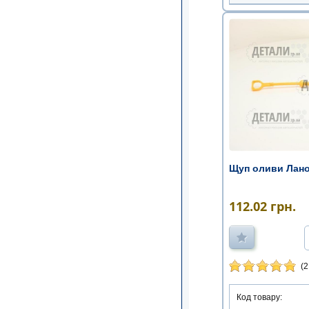
Щуп оливи Лан
112.02
грн.
(2
Код товару: