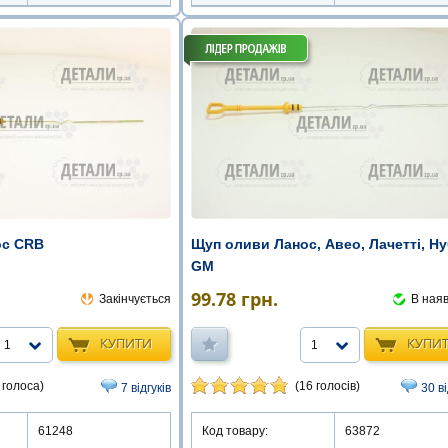
ос CRB
Щуп оливи Ланос, Авео, Лачетті, Ну
GM
99.78
грн.
Закінчується
В наяв
КУПИТИ
КУПИ
1
1
 голоса)
(16 голосів)
7 відгуків
30 ві
61248
Код товару:
63872