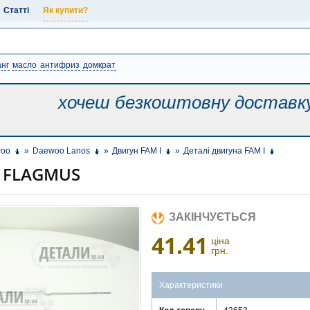
Статті
Як купити?
нг
масло
антифриз
домкрат
хочеш безкоштовну
доставк
oo
»
Daewoo Lanos
»
Двигун FAM I
»
Деталі двигуна FAM I
с FLAGMUS
ЗАКІНЧУЄТЬСЯ
41.41
ціна
грн.
Характеристики