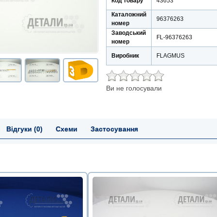
Код товару
43653
Каталожний
96376263
номер
Заводський
FL-96376263
номер
Виробник
FLAGMUS
Ви не голосували
Відгуки (0)
Схеми
Застосування