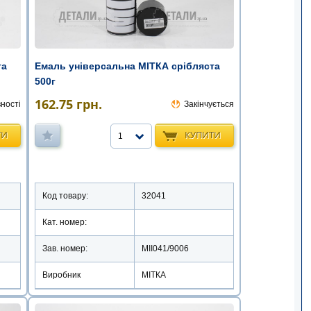
та
Емаль універсальна МІТКА срібляста
500г
162.75
грн.
ності
Закінчується
ТИ
КУПИТИ
1
Код товару:
32041
Кат. номер:
Зав. номер:
MII041/9006
Виробник
МІТКА