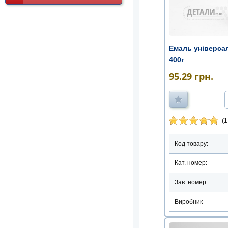
Емаль універсал
400г
95.29
грн.
(1
Код товару:
Кат. номер:
Зав. номер:
Виробник