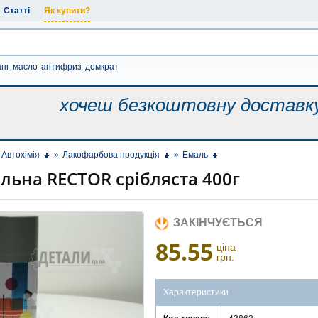
Статті
Як купити?
нг
масло
антифриз
домкрат
хочеш безкоштовну
доставк
Автохімія
»
Лакофарбова продукція
»
Емаль
льна RECTOR срібляста 400г
ЗАКІНЧУЄТЬСЯ
85.55
ціна
грн.
Характеристики