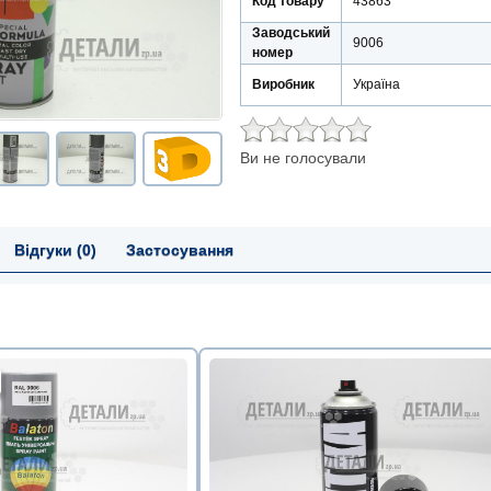
Код товару
43863
Заводський
9006
номер
Виробник
Україна
Ви не голосували
Відгуки (0)
Застосування