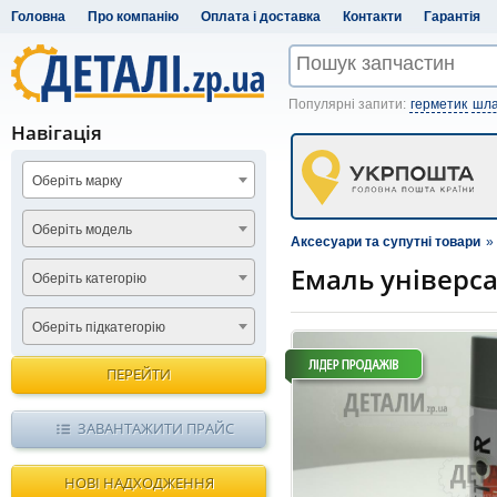
Головна
Про компанію
Оплата і доставка
Контакти
Гарантія
Популярні запити:
герметик
шла
Навігація
Оберіть марку
Оберіть модель
Аксесуари та супутні товари
»
Емаль універса
Оберіть категорію
Оберіть підкатегорію
ПЕРЕЙТИ
ЗАВАНТАЖИТИ ПРАЙС
НОВІ НАДХОДЖЕННЯ