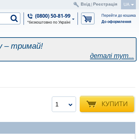
Вхід
Реєстрація
UA
|
(0800) 50-81-99
Перейти до кошика
До оформлення
*безкоштовно по Україні
у – тримай!
деталі тут...
КУПИТИ
1