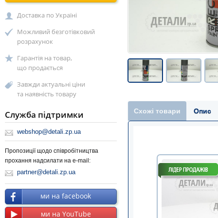
Доставка по Україні
Можливий безготівковий
розрахунок
Гарантія на товар,
що продається
Завжди актуальні ціни
та наявність товару
Схожі товари
Опис
Служба підтримки
webshop@detali.zp.ua
Пропозиції щодо співробітництва
прохання надсилати на e-mail:
partner@detali.zp.ua
ми на facebook
ми на YouTube