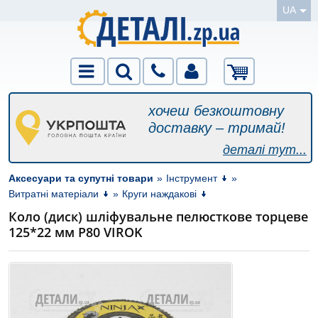
UA
хочеш безкоштовну
доставку – тримай!
деталі тут...
Аксесуари та супутні товари
»
Інструмент
»
Витратні матеріали
»
Круги наждакові
Коло (диск) шліфувальне пелюсткове торцеве
125*22 мм Р80 VIROK