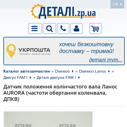
UA
хочеш безкоштовну
доставку – тримай!
деталі тут...
Каталог автозапчастин
»
Daewoo
»
Daewoo Lanos
»
Двигун FAM I
»
Деталі двигуна FAM I
Датчик положення колінчастого вала Ланос
AURORA (частоти обертання коленвала,
ДПКВ)