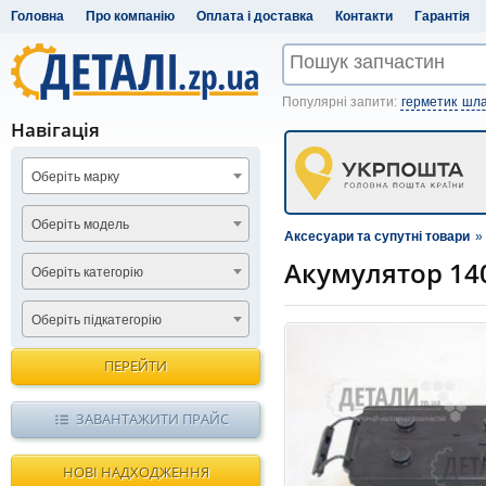
Головна
Про компанію
Оплата і доставка
Контакти
Гарантія
Популярні запити:
герметик
шла
Навігація
Оберіть марку
Оберіть модель
Аксесуари та супутні товари
»
Акумулятор 140
Оберіть категорію
Оберіть підкатегорію
ПЕРЕЙТИ
ЗАВАНТАЖИТИ ПРАЙС
НОВІ НАДХОДЖЕННЯ