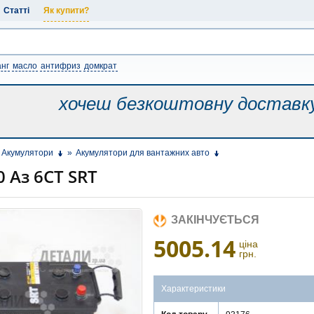
Статті
Як купити?
нг
масло
антифриз
домкрат
хочеш безкоштовну
доставк
Акумулятори
»
Акумулятори для вантажних авто
 Аз 6СТ SRT
ЗАКІНЧУЄТЬСЯ
5005.14
ціна
грн.
Характеристики