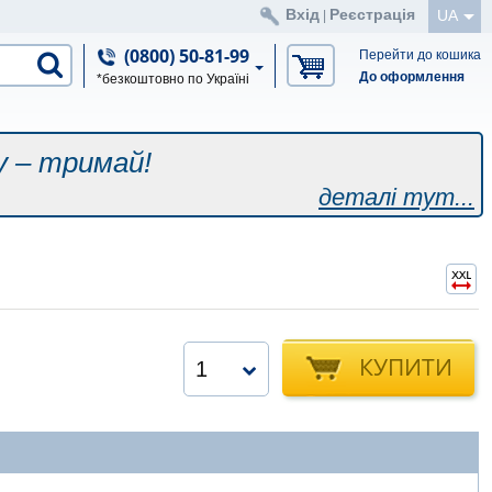
Вхід
Реєстрація
UA
|
(0800) 50-81-99
Перейти до кошика
До оформлення
*безкоштовно по Україні
у – тримай!
деталі тут...
КУПИТИ
1