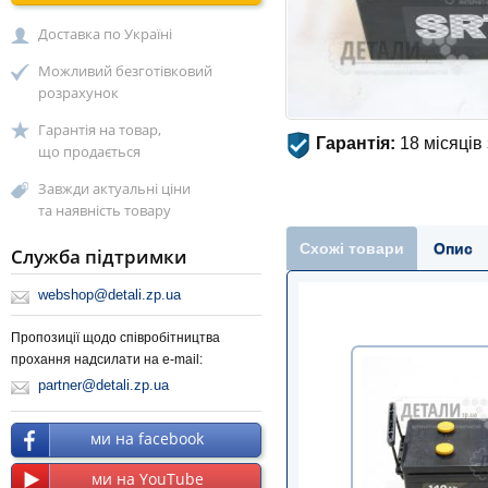
Доставка по Україні
Можливий безготівковий
розрахунок
Гарантія на товар,
Гарантія:
18 місяців
що продається
Завжди актуальні ціни
та наявність товару
Схожі товари
Опис
Служба підтримки
webshop@detali.zp.ua
Пропозиції щодо співробітництва
прохання надсилати на e-mail:
partner@detali.zp.ua
ми на facebook
ми на YouTube