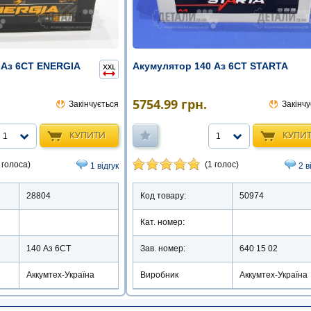
 Аз 6СТ ENERGIA
Акумулятор 140 Аз 6СТ STARTA
5754.99
грн.
Закінчується
Закінчу
КУПИТИ
КУПИ
1
1
 голоса)
(1 голос)
1 відгук
2 в
28804
Код товару:
50974
Кат. номер:
140 Аз 6СТ
Зав. номер:
640 15 02
Аккумтех-Україна
Виробник
Аккумтех-Україна