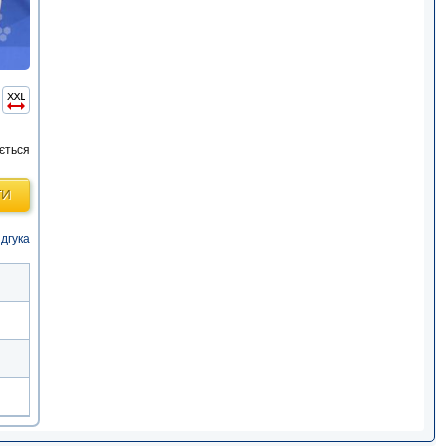
ється
ТИ
ідгука