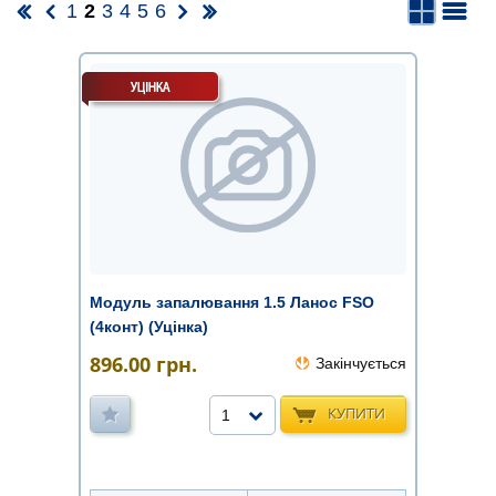
1
2
3
4
5
6
Модуль запалювання 1.5 Ланос FSO
(4конт) (Уцінка)
896.00
грн.
Закінчується
КУПИТИ
1