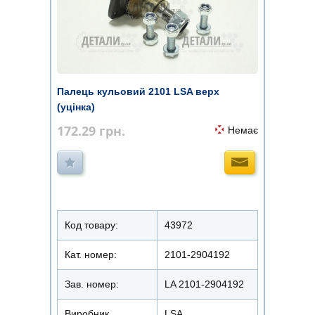
Палець кульовий 2101 LSA верх
(уцінка)
172.29
грн.
Немає
Код товару:
43972
Кат. номер:
2101-2904192
Зав. номер:
LA 2101-2904192
Виробник
LSA