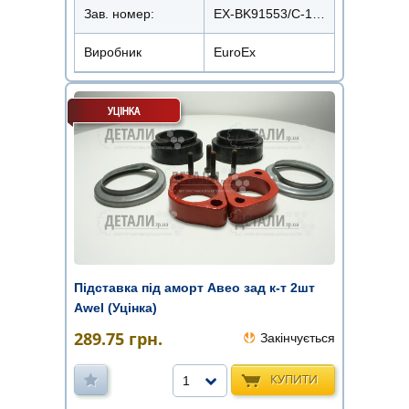
Зав. номер:
EX-BK91553/C-1546
Виробник
EuroEx
Підставка під аморт Авео зад к-т 2шт
Awel (Уцінка)
289.75
грн.
Закінчується
КУПИТИ
1