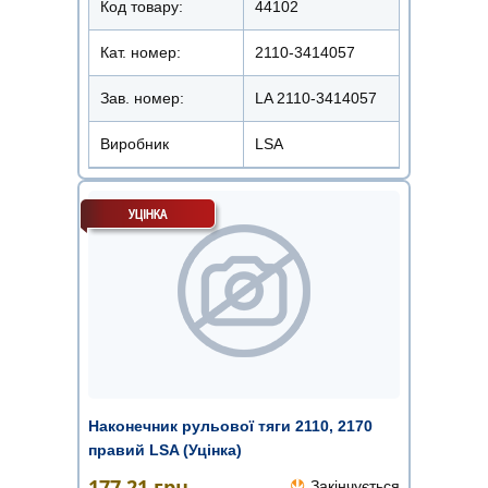
Код товару:
44102
Кат. номер:
2110-3414057
Зав. номер:
LA 2110-3414057
Виробник
LSA
Наконечник рульової тяги 2110, 2170
правий LSA (Уцінка)
177.21
грн.
Закінчується