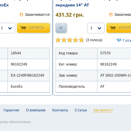
roEx
передняя 14" АТ
431.32
грн.
Заканчивается
Заканчив
КУПИТЬ
КУПИ
1
1
(3 голоса)
7 от
19544
Код товара:
57570
96162249
Кат. номер:
96162249
EX-2249F/96162249
Зав. номер:
AT 3002-200WH-1
EuroEx
Производитель
АТ
Гарантия
О компании
Контакты
Статьи
Как купить?
ылка обязательна.