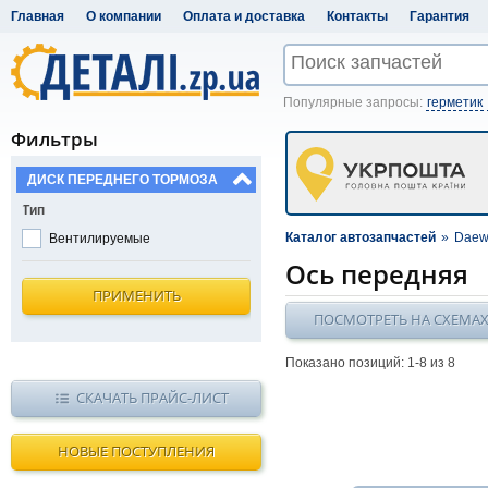
Главная
О компании
Оплата и доставка
Контакты
Гарантия
Популярные запросы:
герметик
Фильтры
ДИСК ПЕРЕДНЕГО ТОРМОЗА
Тип
Каталог автозапчастей
»
Daew
Вентилируемые
Ось передняя
ПРИМЕНИТЬ
ПОСМОТРЕТЬ НА СХЕМА
Показано позиций: 1-
8
из 8
СКАЧАТЬ ПРАЙС-ЛИСТ
НОВЫЕ ПОСТУПЛЕНИЯ