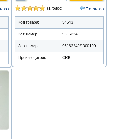
(1 голос)
зывов
7 отзывов
Код товара:
54543
Кат. номер:
96162249
Зав. номер:
96162249/1300109/13045155
Производитель
CRB