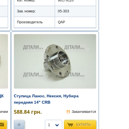
Кат. номер:
96179110
Зав. номер:
05-303
Производитель
QAP
ДК
Ступица Ланос, Нексия, Нубира
передняя 14" CRB
588.84
грн.
личии
Заканчивается
КУПИТЬ
1