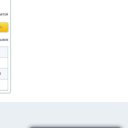
ается
ТЬ
зывов
4