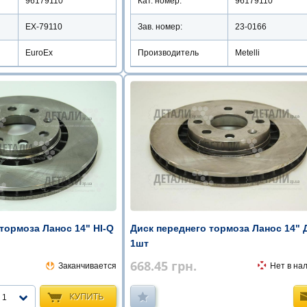
96179110
Кат. номер:
96179110
EX-79110
Зав. номер:
23-0166
EuroEx
Производитель
Metelli
тормоза Ланос 14" HI-Q
Диск переднего тормоза Ланос 14" 
1шт
668.45
грн.
Заканчивается
Нет в на
КУПИТЬ
1