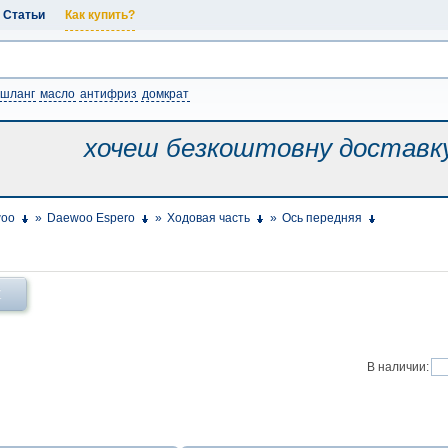
Статьи
Как купить?
шланг
масло
антифриз
домкрат
хочеш безкоштовну
доставк
oo
»
Daewoo Espero
»
Ходовая часть
»
Ось передняя
Х
В наличии: