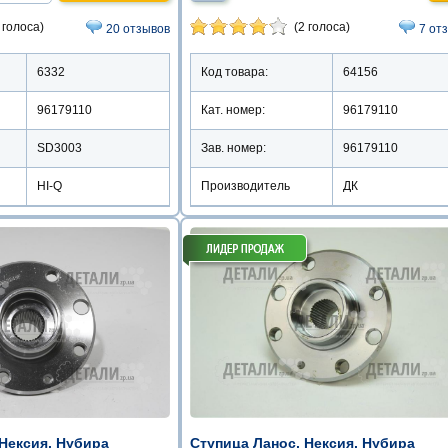
 голоса)
(2 голоса)
20 отзывов
7 от
6332
Код товара:
64156
96179110
Кат. номер:
96179110
SD3003
Зав. номер:
96179110
HI-Q
Производитель
ДК
 Нексия, Нубира
Ступица Ланос, Нексия, Нубира