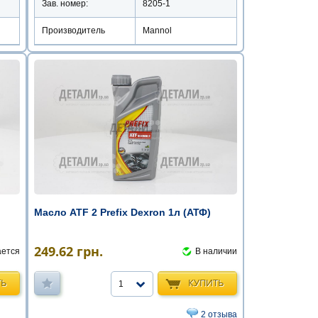
Зав. номер:
8205-1
Производитель
Mannol
Масло ATF 2 Prefix Dexron 1л (АТФ)
249.62
грн.
ается
В наличии
ТЬ
КУПИТЬ
1
2 отзыва