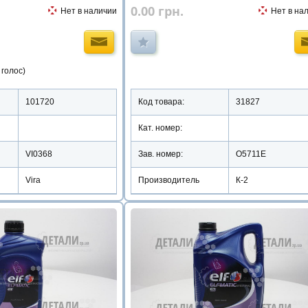
0.00
грн.
Нет в наличии
Нет в на
 голос)
101720
Код товара:
31827
Кат. номер:
VI0368
Зав. номер:
O5711E
Vira
Производитель
К-2