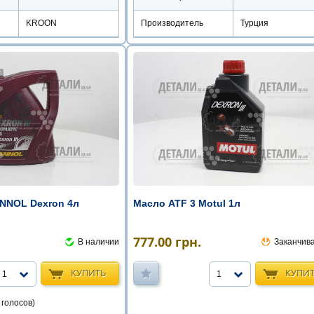
KROON
Производитель
Турция
NNOL Dexron 4л
Масло ATF 3 Motul 1л
777.00
грн.
В наличии
Заканчив
КУПИТЬ
КУПИ
1
1
 голосов)