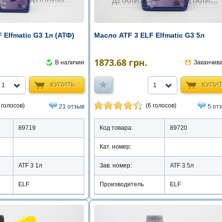
 Elfmatic G3 1л (АТФ)
Масло ATF 3 ELF Elfmatic G3 5л
1873.68
грн.
В наличии
Заканчив
КУПИТЬ
КУПИ
1
1
 голосов)
(6 голосов)
21 отзыв
5 от
89719
Код товара:
89720
Кат. номер:
ATF 3 1л
Зав. номер:
ATF 3 5л
ELF
Производитель
ELF