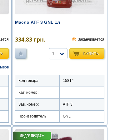
Масло ATF 3 GNL 1л
334.83
грн.
ается
Заканчивается
ТЬ
КУПИТЬ
1
зывов
Код товара:
15814
Кат. номер:
Зав. номер:
ATF 3
Производитель
GNL