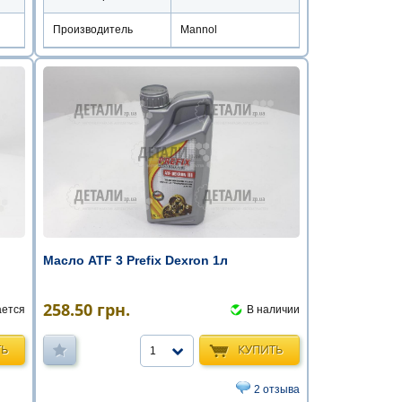
Производитель
Mannol
Масло ATF 3 Prefix Dexron 1л
258.50
грн.
ается
В наличии
ТЬ
КУПИТЬ
1
2 отзыва