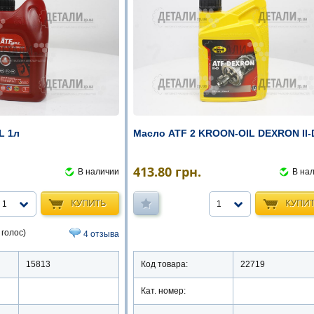
L 1л
Масло ATF 2 KROON-OIL DEXRON II-
413.80
грн.
В наличии
В на
КУПИТЬ
КУПИ
1
1
 голос)
4 отзыва
15813
Код товара:
22719
Кат. номер: