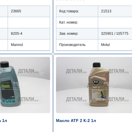
23665
Код товара:
21513
Кат. номер:
8205-4
Зав. номер:
325901 / 105775
Mannol
Производитель
Motul
a 1л
Масло ATF 2 К-2 1л