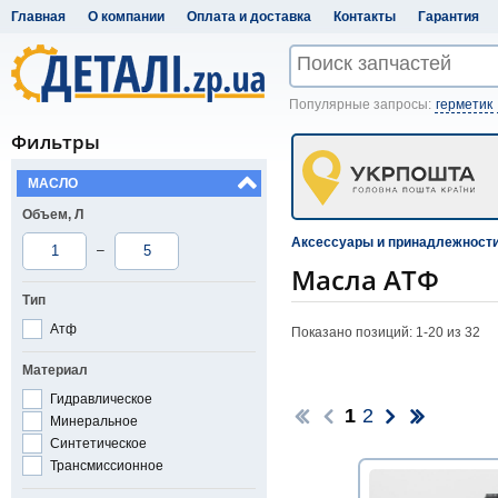
Главная
О компании
Оплата и доставка
Контакты
Гарантия
Популярные запросы:
герметик
Фильтры
МАСЛО
Объем, Л
Аксессуары и принадлежност
–
Масла АТФ
Тип
Атф
Показано позиций: 1-
20
из 32
Материал
Гидравлическое
1
2
Минеральное
Синтетическое
Трансмиссионное