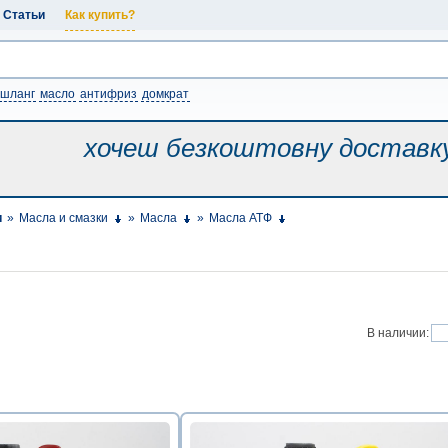
Статьи
Как купить?
шланг
масло
антифриз
домкрат
хочеш безкоштовну
доставк
и
»
Масла и смазки
»
Масла
»
Масла АТФ
В наличии: