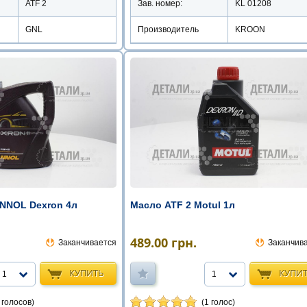
ATF 2
Зав. номер:
KL 01208
GNL
Производитель
KROON
NNOL Dexron 4л
Масло ATF 2 Motul 1л
489.00
грн.
Заканчивается
Заканчив
КУПИТЬ
КУПИ
1
1
 голосов)
(1 голос)