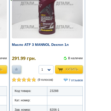
Масло ATF 3 MANNOL Dexron 1л
291.99
грн.
личии
В наличии
ТЬ
КУПИТЬ
1
(9 голосов)
7 отзывов
Код товара:
23288
Кат. номер:
Зав. номер:
8206-1