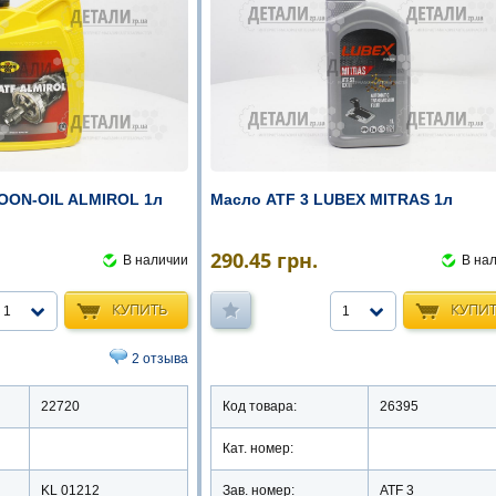
OON-OIL ALMIROL 1л
Масло ATF 3 LUBEX MITRAS 1л
290.45
грн.
В наличии
В на
КУПИТЬ
КУПИ
1
1
2 отзыва
22720
Код товара:
26395
Кат. номер:
KL 01212
Зав. номер:
ATF 3