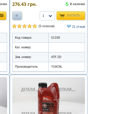
276.43
грн.
В наличии
личии
КУПИТЬ
1
(5 голосов)
21 отзыв
Код товара:
51330
Кат. номер:
Зав. номер:
ATF 2D
Производитель
YUKOIL