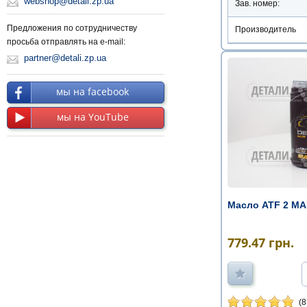
webshop@detali.zp.ua
Зав. номер:
Предложения по сотрудничеству
Производитель
просьба отправлять на e-mail:
partner@detali.zp.ua
мы на facebook
мы на YouTube
Масло ATF 2 MA
779.47
грн.
(8