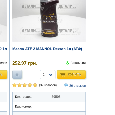
D 1л
Масло ATF 2 MANNOL Dexron 1л (АТФ)
252.97
грн.
личии
В наличии
ТЬ
КУПИТЬ
1
(37 голосов)
26 отзывов
Код товара:
89508
Кат. номер: