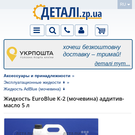
RU
хочеш безкоштовну
доставку – тримай!
деталі тут...
Аксессуары и принадлежности
»
Эксплуатационные жидкости
»
Жидкость AdBlue (мочевина)
Жидкость EuroBlue К-2 (мочевина) аддитив-
масло 5 л