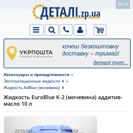
RU
хочеш безкоштовну
доставку – тримай!
деталі тут...
Аксессуары и принадлежности
»
Эксплуатационные жидкости
»
Жидкость AdBlue (мочевина)
Жидкость EuroBlue К-2 (мочевина) аддитив-
масло 10 л