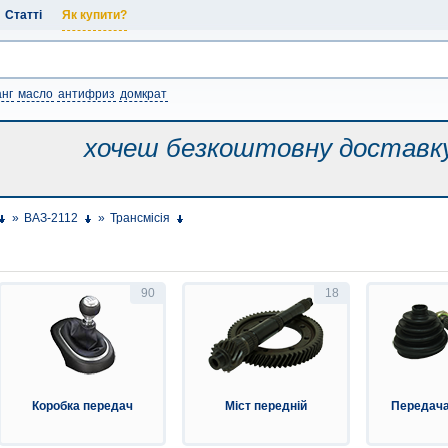
Статті
Як купити?
нг
масло
антифриз
домкрат
хочеш безкоштовну
доставк
»
ВАЗ-2112
»
Трансмісія
90
18
Коробка передач
Міст передній
Передача