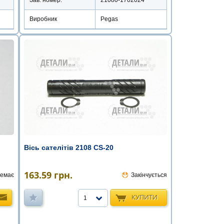
Зав. номер:
21080-1702024
Виробник
Pegas
Вісь сателітів 2108 CS-20
163.59
грн.
емає
Закінчується
КУПИТИ
1