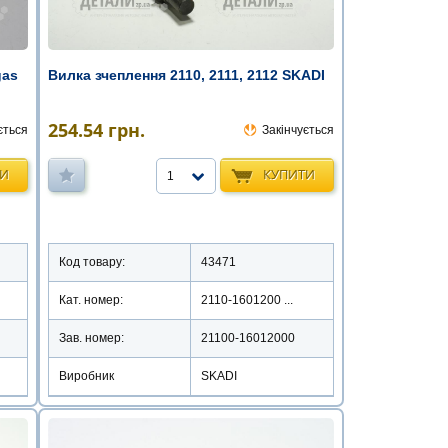
gas
Вилка зчеплення 2110, 2111, 2112 SKADI
254.54
грн.
ється
Закінчується
ТИ
КУПИТИ
1
Код товару:
43471
Кат. номер:
2110-1601200 ...
Зав. номер:
21100-16012000
Виробник
SKADI