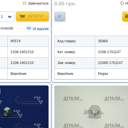
0.00
грн.
Закінчується
Н
КУПИТИ
1
 голосів)
18 відгуків
95574
Код товару:
35960
2108-1601210
Кат. номер:
2108-1701147
2108-1601210
Зав. номер:
21080-1701147
Виробник
Виробник
Pegas