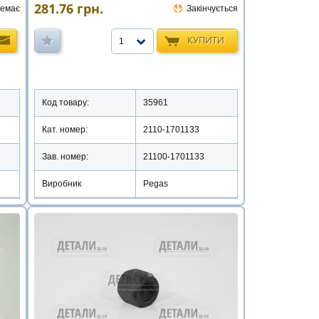
281.76
грн.
емає
Закінчується
КУПИТИ
1
Код товару:
35961
Кат. номер:
2110-1701133
Зав. номер:
21100-1701133
Виробник
Pegas