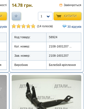
14.78
грн.
ності
Закінчується
ТИ
КУПИТИ
1
(14 голосів)
дгуків
30 відгуків
Код товару:
58924
Кат. номер:
2108-1601207 ...
Зав. номер:
2108-1601207
я
Виробник
Белебей-кріплення