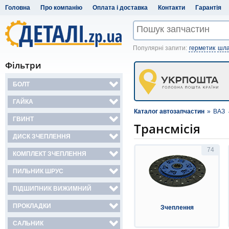
Головна
Про компанію
Оплата і доставка
Контакти
Гарантія
Популярні запити:
герметик
шла
Фільтри
БОЛТ
ГАЙКА
Каталог автозапчастин
»
ВАЗ
ГВИНТ
Трансмісія
ДИСК ЗЧЕПЛЕННЯ
74
КОМПЛЕКТ ЗЧЕПЛЕННЯ
ПИЛЬНИК ШРУС
ПІДШИПНИК ВИЖИМНИЙ
ПРОКЛАДКИ
Зчеплення
САЛЬНИК