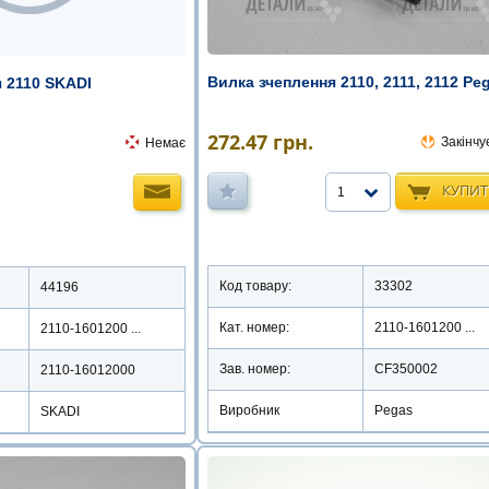
Вилка зчеплення 2110, 2111, 2112 Pe
 2110 SKADI
272.47
грн.
Закінчу
Немає
КУПИ
1
Код товару:
33302
44196
Кат. номер:
2110-1601200 ...
2110-1601200 ...
Зав. номер:
CF350002
2110-16012000
Виробник
Pegas
SKADI