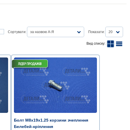
Сортувати:
за назвою А-Я
Показати:
20
Вид списку:
Болт М8х19х1.25 корзини зчеплення
Белебей-кріплення