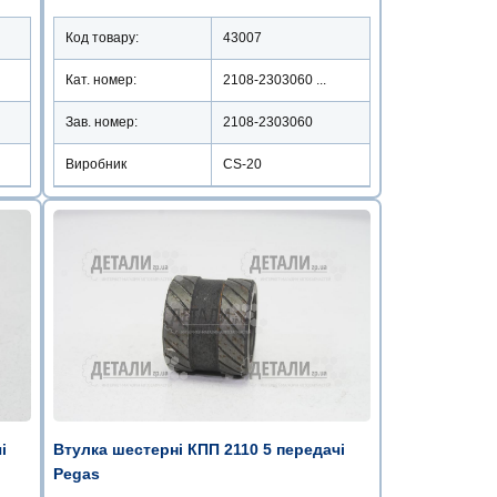
Код товару:
43007
Кат. номер:
2108-2303060 ...
Зав. номер:
2108-2303060
Виробник
CS-20
і
Втулка шестерні КПП 2110 5 передачі
Pegas