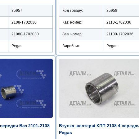
35957
Код товару:
35958
2108-1702030
Кат. номер:
2110-1702036
21080-1702030
Зав. номер:
21100-1702036
Pegas
Виробник
Pegas
передач Ваз 2101-2108
Втулка шестерні КПП 2108 4 передач
Pegas