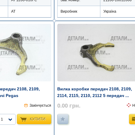
AT 1200-010FC
Зав. номер:
21100-16012000
АТ
Виробник
Україна
ередач 2108, 2109,
Вилка коробки передач 2108, 2109,
ачі Pegas
2114, 2115, 2110, 2112 5 передач ...
0.00
грн.
Закінчується
Н
КУПИТИ
1