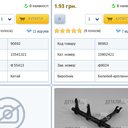
1.93
грн.
В наяв
В наявності
КУПИ
КУПИТИ
1
1
(9 голосів)
 голоса)
7 ві
11 відгуків
Код товару:
96963
90692
Кат. номер:
10902421
15541321
Зав. номер:
ф9024
Ф 55413
Виробник
Белебей-кріпленн
Китай