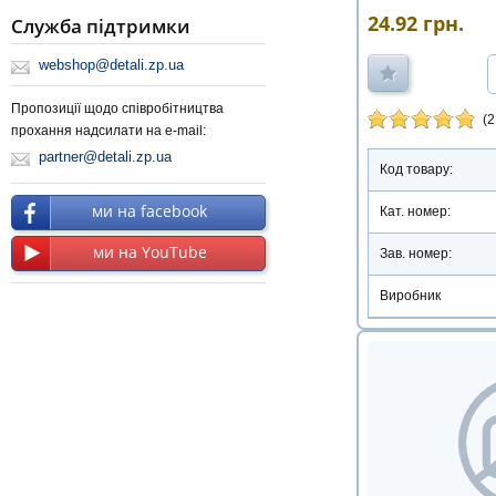
24.92
грн.
Служба підтримки
webshop@detali.zp.ua
Пропозиції щодо співробітництва
(2
прохання надсилати на e-mail:
partner@detali.zp.ua
Код товару:
ми на facebook
Кат. номер:
ми на YouTube
Зав. номер:
Виробник