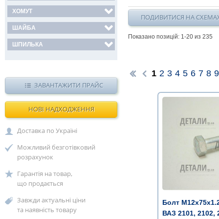
ХОМУТ
ПОДИВИТИСЯ НА СХЕМА
ШАЙБА
Показано позицій: 1-
20
из 235
ШПИЛЬКА
1
2
3
4
5
6
7
8
9
ЗАВАНТАЖИТИ ПРАЙС
НОВІ НАДХОДЖЕННЯ
Доставка по Україні
Можливий безготівковий
розрахунок
Гарантія на товар,
що продається
Завжди актуальні ціни
Болт М12х75х1.
та наявність товару
ВАЗ 2101, 2102, 2