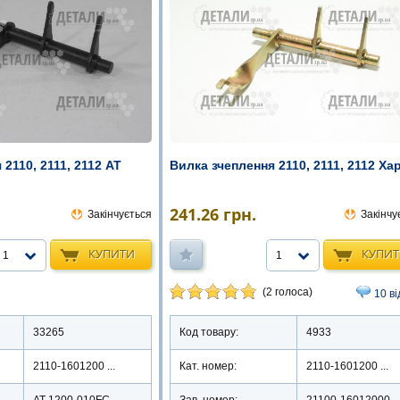
2110, 2111, 2112 АТ
Вилка зчеплення 2110, 2111, 2112 Ха
241.26
грн.
Закінчується
Закінчу
КУПИТИ
КУПИ
1
1
(2 голоса)
10 ві
33265
Код товару:
4933
2110-1601200 ...
Кат. номер:
2110-1601200 ...