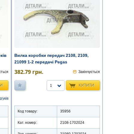
рків
Вилка коробки передач 2108, 2109,
21099 1-2 передачі Pegas
382.79
грн.
ється
Закінчується
ТИ
КУПИТИ
1
дгуків
Код товару:
35956
Кат. номер:
2108-1702024