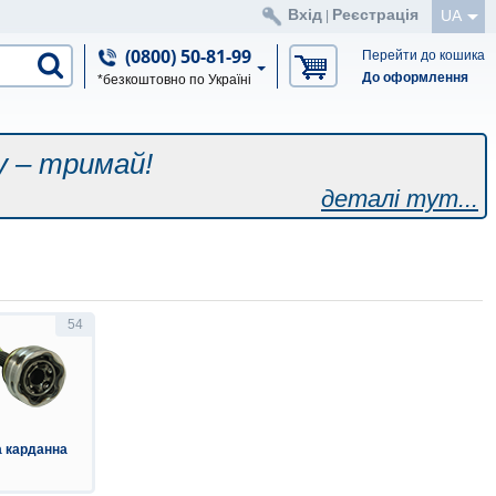
Вхід
Реєстрація
UA
|
(0800) 50-81-99
Перейти до кошика
До оформлення
*безкоштовно по Україні
у – тримай!
деталі тут...
54
 карданна