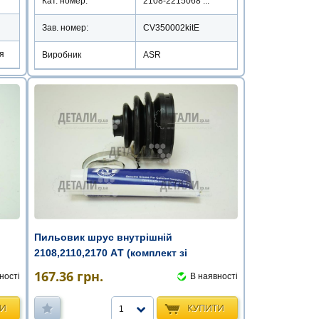
Кат. номер:
2108-2215068 ...
Зав. номер:
CV350002kitE
я
Виробник
ASR
Пильовик шрус внутрішній
2108,2110,2170 AТ (комплект зі
змащенням)
167.36
грн.
ності
В наявності
ТИ
КУПИТИ
1