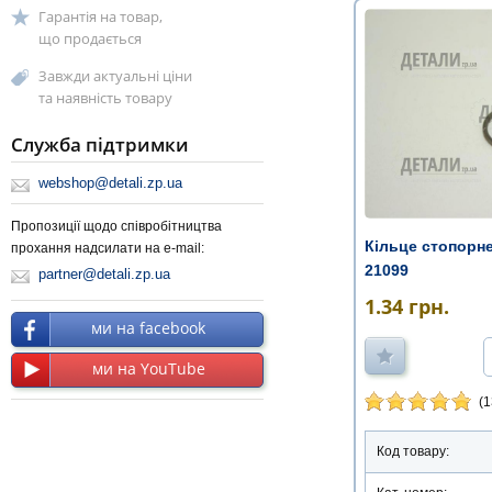
Гарантія на товар,
що продається
Завжди актуальні ціни
та наявність товару
Служба підтримки
webshop@detali.zp.ua
Пропозиції щодо співробітництва
Кільце стопорне
прохання надсилати на e-mail:
21099
partner@detali.zp.ua
1.34
грн.
ми на facebook
ми на YouTube
(1
Код товару: