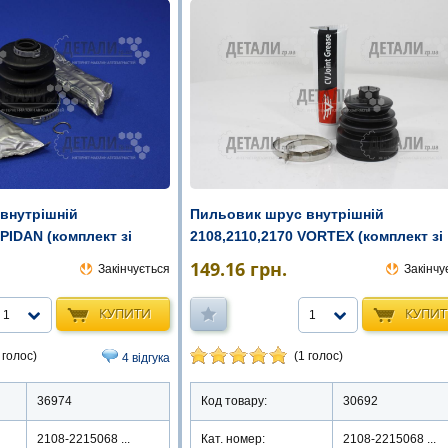
внутрішній
Пильовик шрус внутрішній
SPIDAN (комплект зі
2108,2110,2170 VORTEX (комплект зі
змащен ...
149.16
грн.
Закінчується
Закінчу
КУПИТИ
КУПИ
1
1
 голос)
(1 голос)
4 відгука
36974
Код товару:
30692
2108-2215068 ...
Кат. номер:
2108-2215068 ...