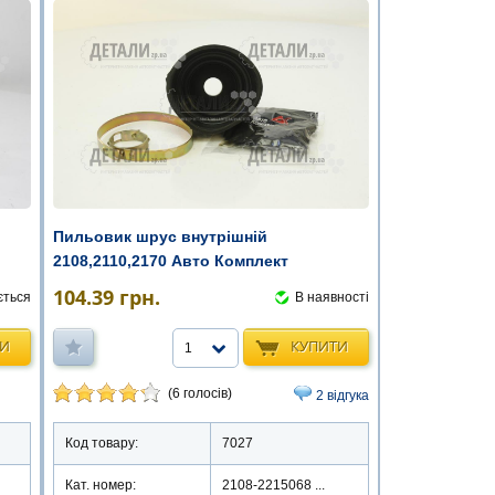
Пильовик шрус внутрішній
2108,2110,2170 Авто Комплект
(комплект зі ...
104.39
грн.
В наявності
ється
КУПИТИ
ТИ
1
(6 голосів)
2 відгука
Код товару:
7027
Кат. номер:
2108-2215068 ...