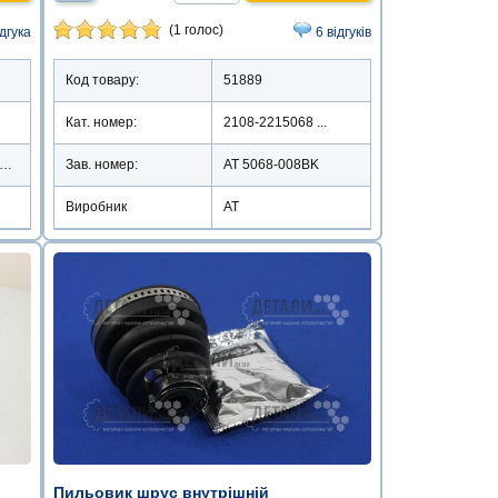
(1 голос)
ідгука
6 відгуків
Код товару:
51889
Кат. номер:
2108-2215068 ...
7867 /BKS-LA2110IN
Зав. номер:
AT 5068-008BK
Виробник
АТ
Пильовик шрус внутрішній