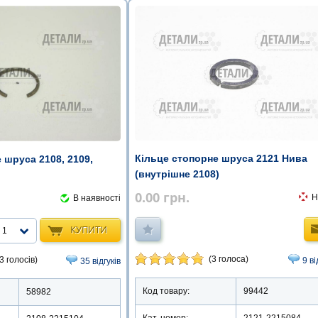
Кільце стопорне шруса 2121 Нива
 шруса 2108, 2109,
(внутрішне 2108)
0.00
грн.
Н
В наявності
КУПИТИ
1
(3 голоса)
3 голосів)
9 ві
35 відгуків
Код товару:
99442
58982