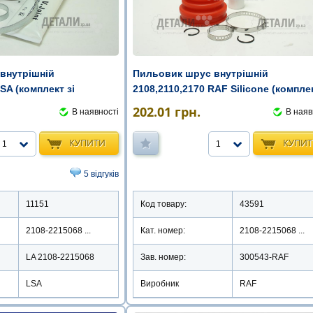
внутрішній
Пильовик шрус внутрішній
SA (комплект зі
2108,2110,2170 RAF Silicone (комплек
...
202.01
грн.
В наявності
В наяв
КУПИТИ
КУПИ
1
1
5 відгуків
11151
Код товару:
43591
2108-2215068 ...
Кат. номер:
2108-2215068 ...
LA 2108-2215068
Зав. номер:
300543-RAF
LSA
Виробник
RAF