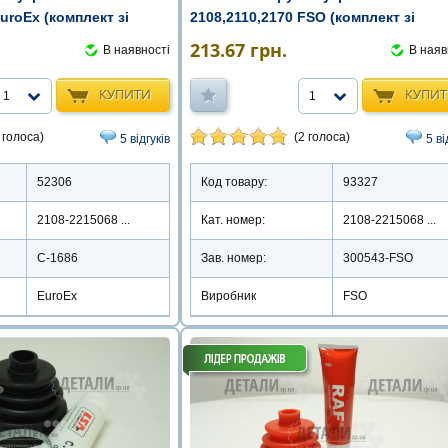
uroEx (комплект зі
2108,2110,2170 FSO (комплект зі
змащенням)
213.67
грн.
В наявності
В наяв
КУПИТИ
КУПИ
1
1
 голоса)
(2 голоса)
5 відгуків
5 ві
52306
Код товару:
93327
2108-2215068 ...
Кат. номер:
2108-2215068 ...
C-1686
Зав. номер:
300543-FSO
EuroEx
Виробник
FSO