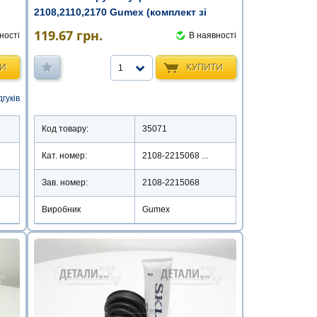
2108,2110,2170 Gumex (комплект зі
змащенн ...
119.67
грн.
ності
В наявності
ТИ
КУПИТИ
1
дгуків
Код товару:
35071
Кат. номер:
2108-2215068 ...
Зав. номер:
2108-2215068
Виробник
Gumex