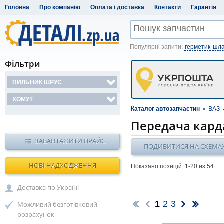
Головна
Про компанію
Оплата і доставка
Контакти
Гарантія
Популярні запити:
герметик
шла
Фільтри
ПИЛЬНИК ШРУС
ХОМУТ
Каталог автозапчастин
»
ВАЗ
Передача кард
ЗАВАНТАЖИТИ ПРАЙС
ПОДИВИТИСЯ НА СХЕМА
НОВІ НАДХОДЖЕННЯ
Показано позицій: 1-
20
из 54
Доставка по Україні
1
2
3
Можливий безготівковий
розрахунок