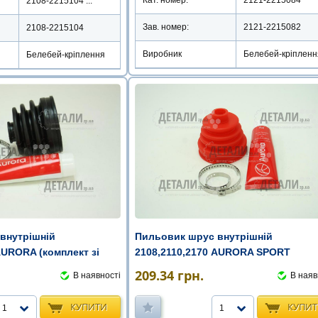
Кат. номер:
2121-2215084
2108-2215104 ...
Зав. номер:
2121-2215082
2108-2215104
Виробник
Белебей-кріпленн
Белебей-кріплення
Пильовик шрус внутрішній
внутрішній
2108,2110,2170 AURORA SPORT
AURORA (комплект зі
(комплект зі ...
209.34
грн.
В наяв
В наявності
КУПИ
КУПИТИ
1
1