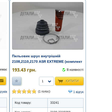
Пильовик шрус внутрішній
2108,2110,2170 ASR EXTREME (комплект
зі з ...
193.43
грн.
емає
В наявності
КУПИТИ
1
(1 голос)
дгуків
1 відгук
Код товару:
33241