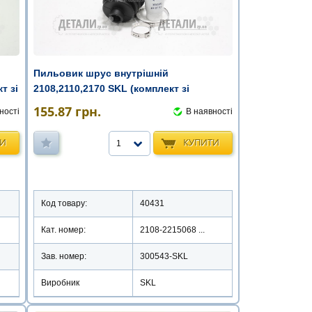
Пильовик шрус внутрішній
т зі
2108,2110,2170 SKL (комплект зі
змащенням)
155.87
грн.
ності
В наявності
ТИ
КУПИТИ
1
Код товару:
40431
Кат. номер:
2108-2215068 ...
Зав. номер:
300543-SKL
Виробник
SKL