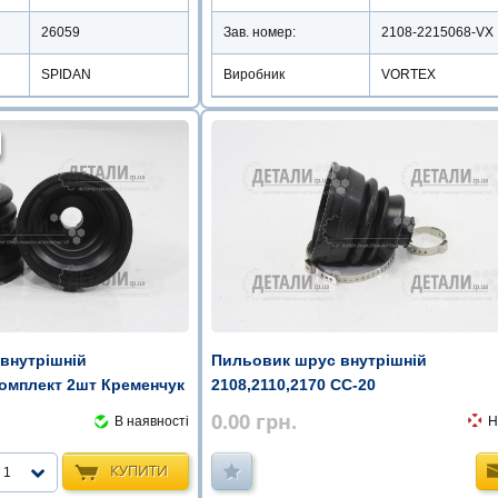
26059
Зав. номер:
2108-2215068-VX
SPIDAN
Виробник
VORTEX
внутрішній
Пильовик шрус внутрішній
комплект 2шт Кременчук
2108,2110,2170 СС-20
0.00
грн.
В наявності
Н
КУПИТИ
1