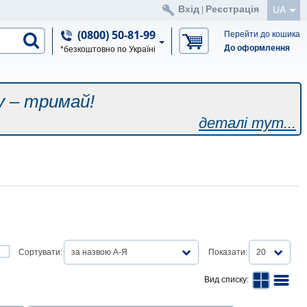
Вхід
Реєстрація
UA
|
(0800) 50-81-99
Перейти до кошика
До оформлення
*безкоштовно по Україні
у – тримай!
деталі тут...
Сортувати:
за назвою А-Я
Показати:
20
Вид списку: