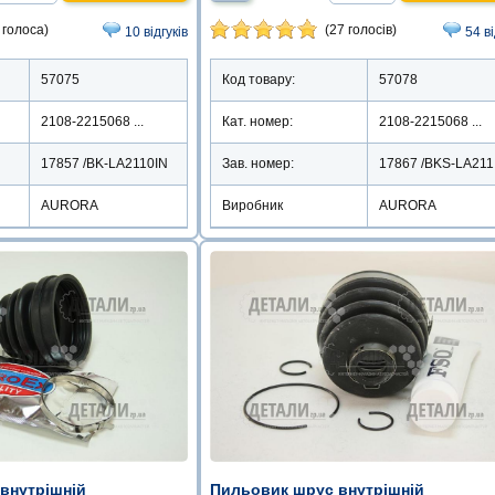
(27 голосів)
 голоса)
54 в
10 відгуків
Код товару:
57078
57075
Кат. номер:
2108-2215068 ...
2108-2215068 ...
Зав. номер:
1
17857 /BK-LA2110IN
Виробник
AURORA
AURORA
внутрішній
Пильовик шрус внутрішній