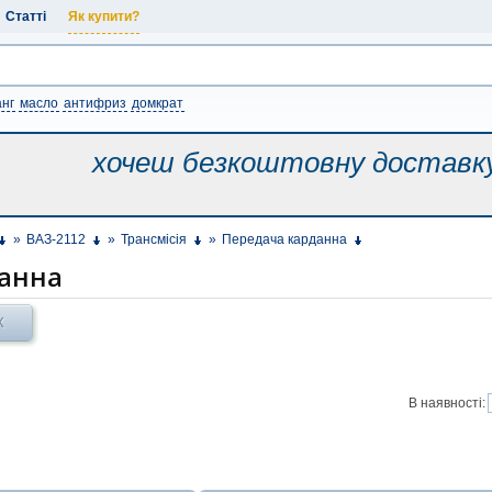
Статті
Як купити?
нг
масло
антифриз
домкрат
хочеш безкоштовну
доставк
»
ВАЗ-2112
»
Трансмісія
»
Передача карданна
анна
Х
В наявності: