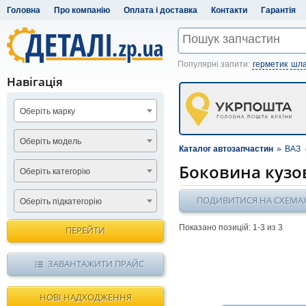
Головна
Про компанію
Оплата і доставка
Контакти
Гарантія
Популярні запити:
герметик
шла
Навігація
Оберіть марку
Оберіть модель
Каталог автозапчастин
»
ВАЗ
Боковина кузо
Оберіть категорію
ПОДИВИТИСЯ НА СХЕМА
Оберіть підкатегорію
Показано позицій: 1-
3
из 3
ПЕРЕЙТИ
ЗАВАНТАЖИТИ ПРАЙС
НОВІ НАДХОДЖЕННЯ