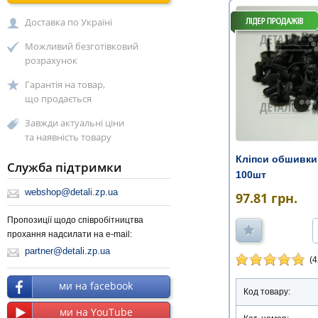
Доставка по Україні
Можливий безготівковий
розрахунок
Гарантія на товар,
що продається
Завжди актуальні ціни
та наявність товару
Кліпси обшивки 
Служба підтримки
100шт
webshop@detali.zp.ua
97.81
грн.
Пропозиції щодо співробітництва
прохання надсилати на e-mail:
partner@detali.zp.ua
(4
ми на facebook
Код товару:
ми на YouTube