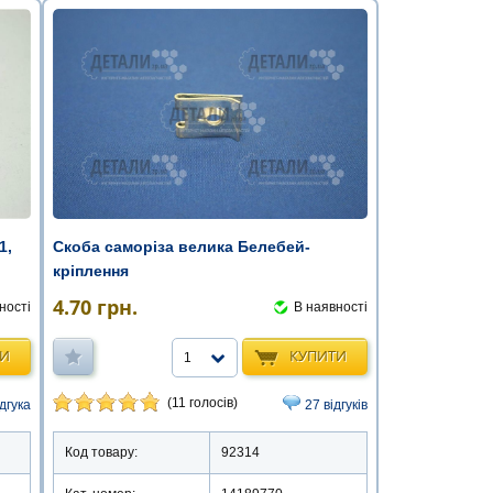
1,
Скоба саморіза велика Белебей-
кріплення
4.70
грн.
ності
В наявності
ТИ
КУПИТИ
1
(11 голосів)
ідгука
27 відгуків
Код товару:
92314