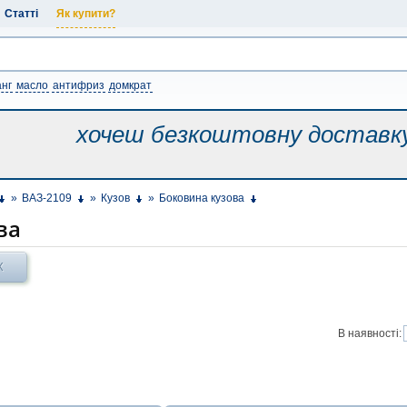
Статті
Як купити?
нг
масло
антифриз
домкрат
хочеш безкоштовну
доставк
»
ВАЗ-2109
»
Кузов
»
Боковина кузова
ва
Х
В наявності: