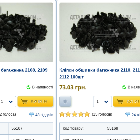
багажника 2108, 2109
Кліпси обшивки багажника 2110, 211
2112 100шт
73.03
грн.
В наявності
В наяв
КУПИТИ
КУПИ
1
1
2 голоса)
(15 голосів)
48 відгуків
24 в
55167
Код товару:
55168