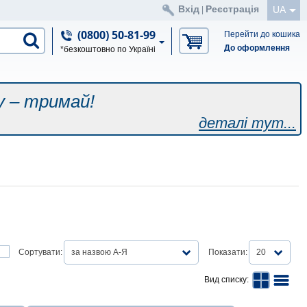
Вхід
Реєстрація
UA
|
(0800) 50-81-99
Перейти до кошика
До оформлення
*безкоштовно по Україні
у – тримай!
деталі тут...
Сортувати:
за назвою А-Я
Показати:
20
Вид списку: