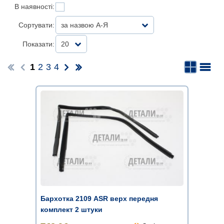
В наявності:
Сортувати:
за назвою А-Я
Показати:
20
1
2
3
4
Бархотка 2109 ASR верх передня
комплект 2 штуки