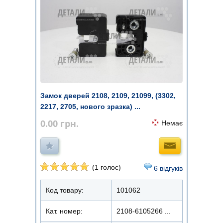
Замок дверей 2108, 2109, 21099, (3302,
2217, 2705, нового зразка) ...
0.00
грн.
Немає
(1 голос)
6 відгуків
Код товару:
101062
Кат. номер:
2108-6105266 ...