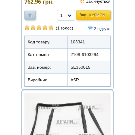
762.96
грн.
Закінчується
КУПИТИ
1
(1 голос)
2 відгука
Код товару:
103341
Кат. номер:
2108-6103294 ...
Зав. номер:
SE350015
Виробник
ASR