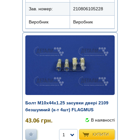
Зав. номер:
210806105228
Виробник
Виробник
Болт М10х44х1.25 засувки двері 2109
безшумний (к-т 4шт) FLAGMUS
43.06
грн.
В наявності
КУПИТИ
1