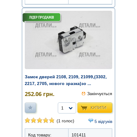
Замок дверей 2108, 2109, 21099,(3302,
2217, 2705, нового зразка)зо ...
252.06
грн.
Закінчується
КУПИТИ
1
(1 голос)
5 відгуків
Код товару:
101411