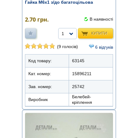
Гайка М6х1 з/до багатоцільова
2.70
грн.
В наявності
КУПИТИ
1
(9 голосів)
6 відгуків
Код товару:
63145
Кат. номер:
15896211
Зав. номер:
25742
Белебей-
Виробник
кріплення