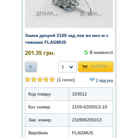
Замок дверей 2109 зад лев вн мех-м з
тяжками FLAGMUS
201.35
грн.
В наявності
КУПИТИ
1
(1 голос)
2 відгука
Код товару:
103512
Кат. номер:
2109-6205013-10
Зав. номер:
210906205013
Виробник
FLAGMUS