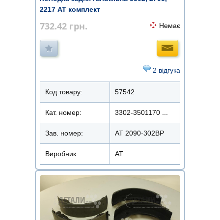
2217 АТ комплект
732.42
грн.
Немає
2 відгука
Код товару:
57542
Кат. номер:
3302-3501170 ...
Зав. номер:
AT 2090-302BP
Виробник
АТ