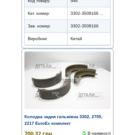
Код товару:
946
Кат. номер:
3302-3508166 ...
Зав. номер:
3302-3508166
Виробник
Китай
Колодка задня гальмівна 3302, 2705,
2217 EuroEx комплект
700.32
грн.
В наявності