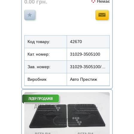
0.00
грн.
Немає
Код товару:
42670
Кат. номер:
31029-3505100
Зав. номер:
31029-3505100/168082
Виробник
Авто Престиж