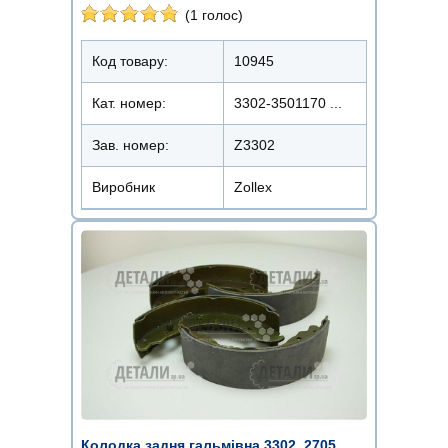
(1 голос)
Код товару:
10945
Кат. номер:
3302-3501170 ...
Зав. номер:
Z3302
Виробник
Zollex
Колодка задня гальмівна 3302, 2705,