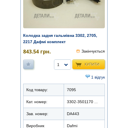
Колодка задня гальмівна 3302, 2705,
2217 Дафмі комплект
843.54
грн.
Закінчується
КУПИТИ
1
1 відгук
Код товару:
7095
Кат. номер:
3302-3501170 ...
Зав. номер:
DA443
Виробник
Dafmi