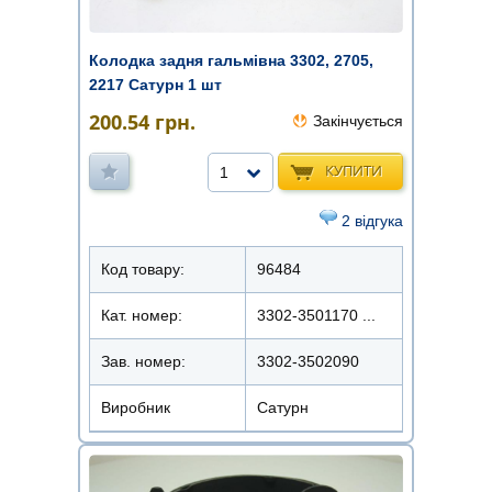
Колодка задня гальмівна 3302, 2705,
2217 Сатурн 1 шт
200.54
грн.
Закінчується
КУПИТИ
1
2 відгука
Код товару:
96484
Кат. номер:
3302-3501170 ...
Зав. номер:
3302-3502090
Виробник
Сатурн