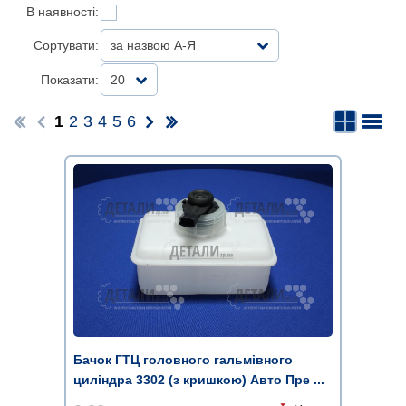
В наявності:
Сортувати:
за назвою А-Я
Показати:
20
1
2
3
4
5
6
Бачок ГТЦ головного гальмівного
циліндра 3302 (з кришкою) Авто Пре ...