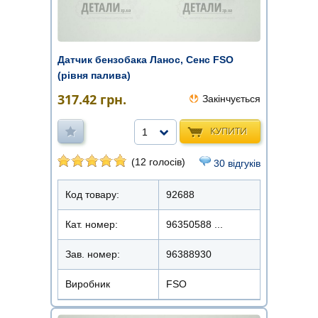
Датчик бензобака Ланос, Сенс FSO
(рівня палива)
317.42
грн.
Закінчується
КУПИТИ
1
(12 голосів)
30 відгуків
Код товару:
92688
Кат. номер:
96350588 ...
Зав. номер:
96388930
Виробник
FSO