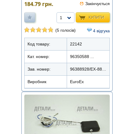
184.79
грн.
Закінчується
КУПИТИ
1
(5 голосів)
4 відгука
Код товару:
22142
Кат. номер:
96350588 ...
Зав. номер:
96388928/EX-88928
Виробник
EuroEx