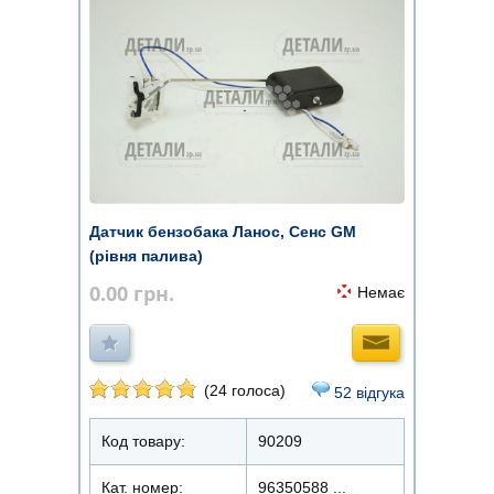
Датчик бензобака Ланос, Сенс GM
(рівня палива)
0.00
грн.
Немає
(24 голоса)
52 відгука
Код товару:
90209
Кат. номер:
96350588 ...