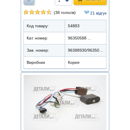
1
(38 голосів)
21 відгук
Код товару:
54883
Кат. номер:
96350588 ...
Зав. номер:
96388930/96350588
Виробник
Корея