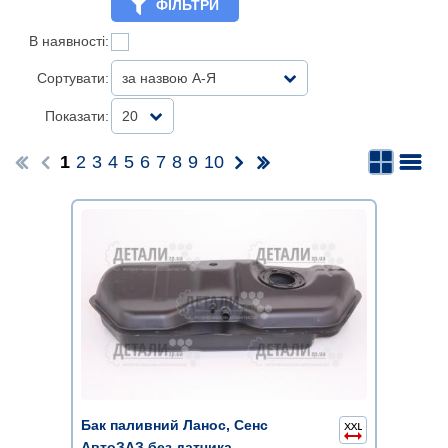
ФІЛЬТРИ
В наявності:
Сортувати:
за назвою А-Я
Показати:
20
1
2
3
4
5
6
7
8
9
10
Бак паливний Ланос, Сенс
АвтоЗАЗ без датчика