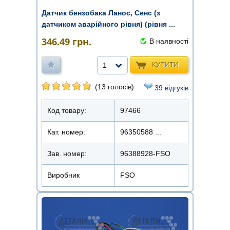
Датчик бензобака Ланос, Сенс (з
датчиком аварійного рівня) (рівня ...
346.49
грн.
В наявності
КУПИТИ
1
(13 голосів)
39 відгуків
Код товару:
97466
Кат. номер:
96350588 ...
Зав. номер:
96388928-FSO
Виробник
FSO