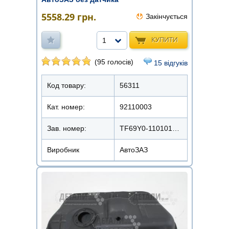
5558.29
грн.
Закінчується
КУПИТИ
1
(95 голосів)
15 відгуків
Код товару:
56311
Кат. номер:
92110003
Зав. номер:
TF69Y0-1101010-10/96558341/96558510
Виробник
АвтоЗАЗ