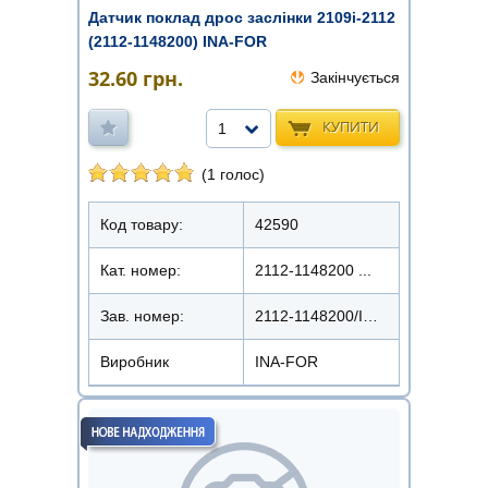
Датчик поклад дрос заслінки 2109i-2112
(2112-1148200) INA-FOR
32.60
грн.
Закінчується
КУПИТИ
1
(1 голос)
Код товару:
42590
Кат. номер:
2112-1148200 ...
Зав. номер:
2112-1148200/INF 70.0100
Виробник
INA-FOR