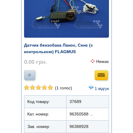
Датчик бензобака Ланос, Сенс (з
контролькою) FLAGMUS
0.00
грн.
Немає
(1 голос)
1 відгук
Код товару:
37689
Кат. номер:
96350588 ...
Зав. номер:
96388928