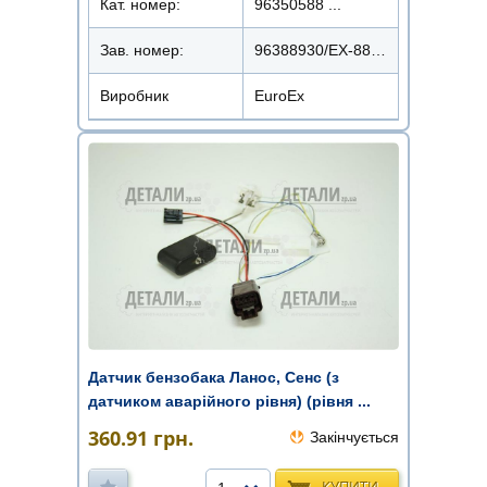
Кат. номер:
96350588 ...
Зав. номер:
96388930/EX-88930
Виробник
EuroEx
Датчик бензобака Ланос, Сенс (з
датчиком аварійного рівня) (рівня ...
360.91
грн.
Закінчується
КУПИТИ