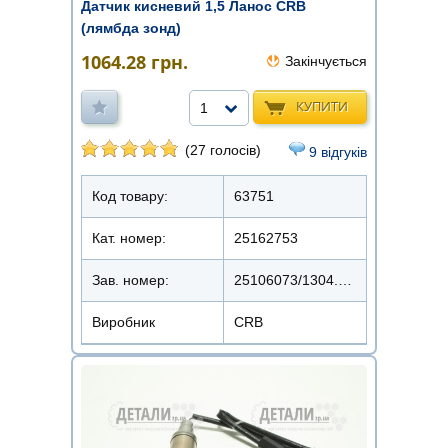
Датчик кисневий 1,5 Ланос CRB
(лямбда зонд)
1064.28
грн.
Закінчується
КУПИТИ
1
(27 голосів)
9 відгуків
Код товару:
63751
Кат. номер:
25162753
Зав. номер:
25106073/1304.2400
Виробник
CRB