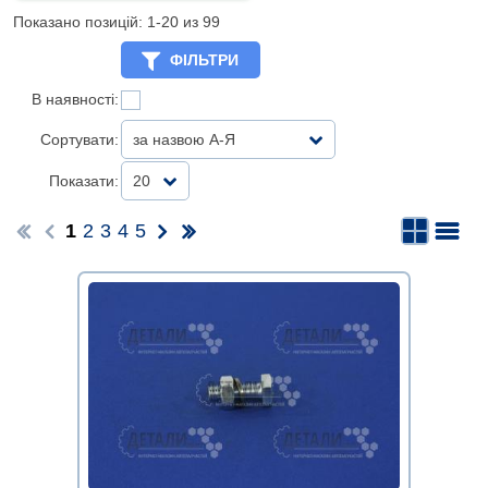
Показано позицій: 1-
20
из 99
ФІЛЬТРИ
В наявності:
Сортувати:
за назвою А-Я
Показати:
20
1
2
3
4
5