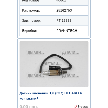
Код товару:
40602
Кат. номер:
25162753
Зав. номер:
FT-16333
Виробник
FRANNTECH
Датчик кисневий 1,6 (537) DECARO 4
контактний
0.00
грн.
Немає