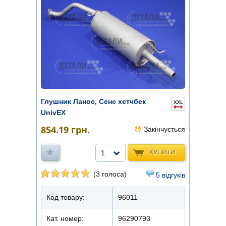
Глушник Ланос, Сенс хетчбек
UnivEX
854.19
грн.
Закінчується
КУПИТИ
1
(3 голоса)
5 відгуків
Код товару:
96011
Кат. номер:
96290793