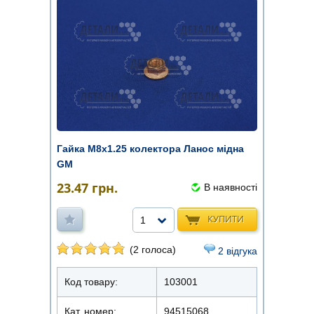
Гайка М8х1.25 колектора Ланос мідна
GM
23.47
грн.
В наявності
КУПИТИ
1
(2 голоса)
2 відгука
Код товару:
103001
Кат. номер:
94515068