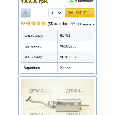
1069.36
грн.
В наявності
КУПИТИ
1
(55 голосів)
111 відгуків
Код товару:
61781
Кат. номер:
96182256 ...
Зав. номер:
96182257
Виробник
Херсон