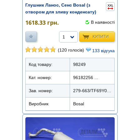
Глушник Ланос, Сенс Bosal (з
отвором для зливу конденсату)
(алюмін ...
1618.33
грн.
В наявності
КУПИТИ
1
(120 голосів)
133 відгука
Код товару:
98249
Кат. номер:
96182256 ...
Зав. номер:
279-663/TF69Y0-1201009-12
Виробник
Bosal