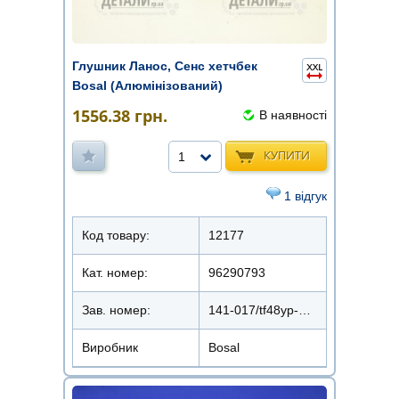
Глушник Ланос, Сенс хетчбек
Bosal (Алюмінізований)
1556.38
грн.
В наявності
КУПИТИ
1
1 відгук
Код товару:
12177
Кат. номер:
96290793
Зав. номер:
141-017/tf48yp-1201009
Виробник
Bosal