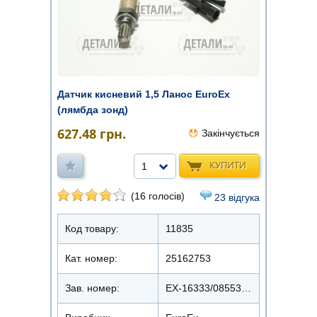
Датчик кисневий 1,5 Ланос EuroEx
(лямбда зонд)
627.48
грн.
Закінчується
КУПИТИ
1
(16 голосів)
23 відгука
Код товару:
11835
Кат. номер:
25162753
Зав. номер:
EX-16333/0855333