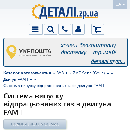
UA
хочеш безкоштовну
доставку – тримай!
деталі тут...
Каталог автозапчастин
»
ЗАЗ
»
ZAZ Sens (Сенс)
»
Двигун FAM I
»
Система випуску відпрацьованих газів двигуна FAM I
Система випуску
відпрацьованих газів двигуна
FAM I
ПОДИВИТИСЯ НА СХЕМАХ