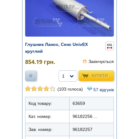
Глушник Ланос, Сенс UnivEX
круглий
854.19
грн.
Закінчується
КУПИТИ
1
(103 голоса)
57 відгуків
Код товару:
63659
Кат. номер:
96182256 ...
Зав. номер:
96182257