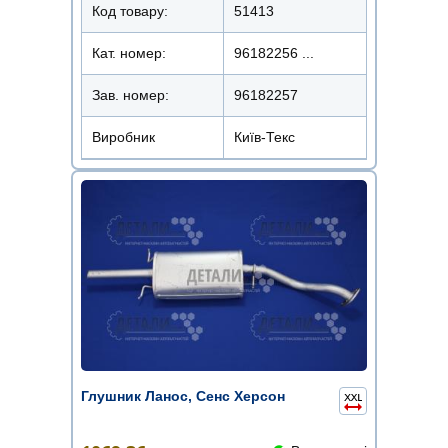
Код товару:
51413
Кат. номер:
96182256 ...
Зав. номер:
96182257
Виробник
Київ-Текс
Глушник Ланос, Сенс Херсон