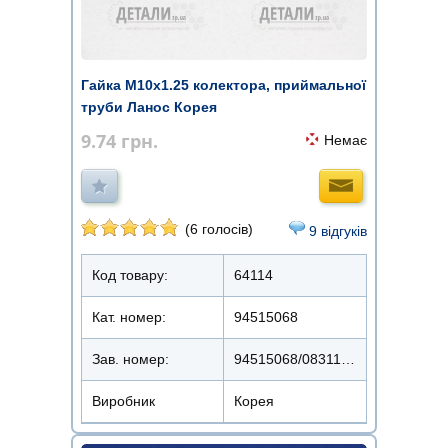
Гайка М10х1.25 колектора, приймальної
труби Ланос Корея
9.74
грн.
Немає
(6 голосів)
9 відгуків
Код товару:
64114
Кат. номер:
94515068
Зав. номер:
94515068/08311-38102
Виробник
Корея