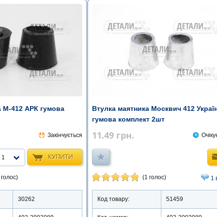
а М-412 АРК гумова
Втулка маятника Москвич 412 Украї
гумова комплект 2шт
11.49
грн.
Закінчується
Очіку
КУПИТИ
1
 голос)
(1 голос)
1 
30262
Код товару:
51459