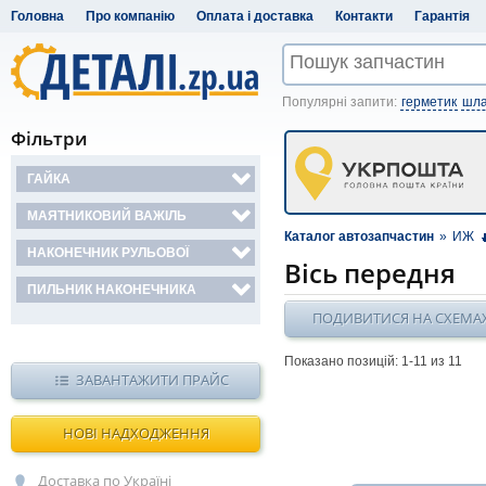
Головна
Про компанію
Оплата і доставка
Контакти
Гарантія
Популярні запити:
герметик
шла
Фільтри
ГАЙКА
МАЯТНИКОВИЙ ВАЖІЛЬ
Каталог автозапчастин
»
ИЖ
НАКОНЕЧНИК РУЛЬОВОЇ
Вісь передня
ПИЛЬНИК НАКОНЕЧНИКА
ПОДИВИТИСЯ НА СХЕМА
Показано позицій: 1-
11
из 11
ЗАВАНТАЖИТИ ПРАЙС
НОВІ НАДХОДЖЕННЯ
Доставка по Україні