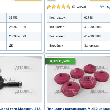
(3 голоса)
5 ві
33453
Код товару:
61738
250979-П29
Кат. номер:
412-3003082
250979-П29
Зав. номер:
412-3003080
ДК
Виробник
Запоріжжя
ової тяги Москвич 412,
Пильовик наконечника М-412 черво