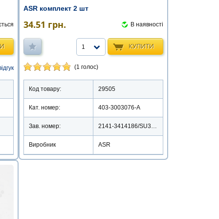
ASR комплект 2 шт
34.51
грн.
ється
В наявності
ТИ
КУПИТИ
1
(1 голос)
відгук
Код товару:
29505
Кат. номер:
403-3003076-А
Зав. номер:
2141-3414186/SU390016
Виробник
ASR