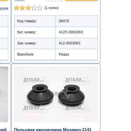
(1 голос)
дгуків
Код товару:
36470
Кат. номер:
412П-3003063
Зав. номер:
412-3003063
Виробник
Pegas
ний
Пильовик наконечника Москвич 2141