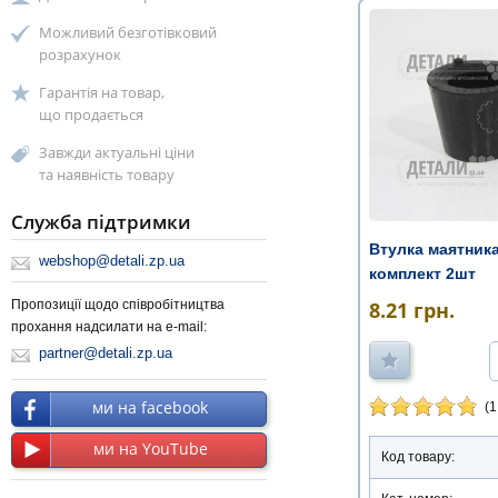
Можливий безготівковий
розрахунок
Гарантія на товар,
що продається
Завжди актуальні ціни
та наявність товару
Служба підтримки
Втулка маятник
webshop@detali.zp.ua
комплект 2шт
8.21
грн.
Пропозиції щодо співробітництва
прохання надсилати на e-mail:
partner@detali.zp.ua
ми на facebook
(1
ми на YouTube
Код товару: