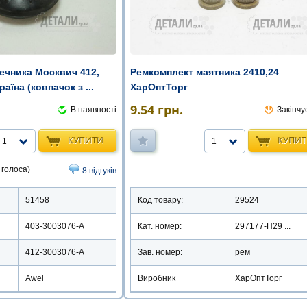
ечника Москвич 412,
Ремкомплект маятника 2410,24
аїна (ковпачок з ...
ХарОптТорг
9.54
грн.
В наявності
Закінчу
КУПИТИ
КУПИ
1
1
 голоса)
8 відгуків
51458
Код товару:
29524
403-3003076-А
Кат. номер:
297177-П29 ...
412-3003076-А
Зав. номер:
рем
Awel
Виробник
ХарОптТорг