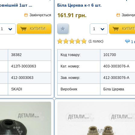
внішній 1шт ...
Біла Церква к-т 6 шт.
161.91
грн.
Закінчується
Закінчу
КУПИТИ
КУПИ
1
1
(1 голос)
1 
38382
Код товару:
101700
412П-3003063
Кат. номер:
403-3003076-А
412-3003063
Зав. номер:
412-3003076-А
SKADI
Виробник
Біла Церква