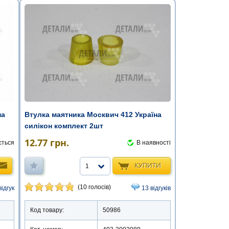
на
Втулка маятника Москвич 412 Україна
силікон комплект 2шт
12.77
грн.
ється
В наявності
КУПИТИ
1
(10 голосів)
відгук
13 відгуків
Код товару:
50986