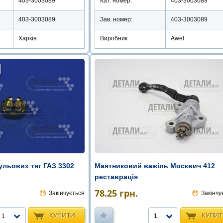
403-3003089
Кат. номер:
403-3003089
403-3003089
Зав. номер:
403-3003089
Харків
Виробник
Awel
ульових тяг ГАЗ 3302
Маятниковий важіль Москвич 412
реставрація
78.25
грн.
Закінчується
Закінчу
КУПИТИ
КУПИ
1
1