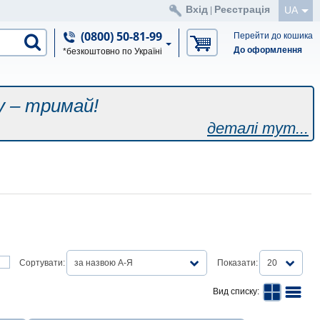
Вхід
Реєстрація
UA
|
(0800) 50-81-99
Перейти до кошика
До оформлення
*безкоштовно по Україні
у – тримай!
деталі тут...
Сортувати:
за назвою А-Я
Показати:
20
Вид списку: