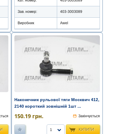
Кат. номер:
403-3003089
Зав. номер:
403-3003089
Виробник
Awel
Наконечник рульової тяги Москвич 412,
2140 короткий зовнішній 1шт ...
150.19
грн.
ється
Закінчується
ТИ
КУПИТИ
1