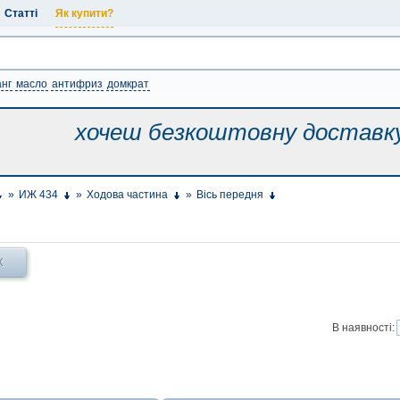
Статті
Як купити?
нг
масло
антифриз
домкрат
хочеш безкоштовну
доставк
»
ИЖ 434
»
Ходова частина
»
Вісь передня
Х
В наявності: