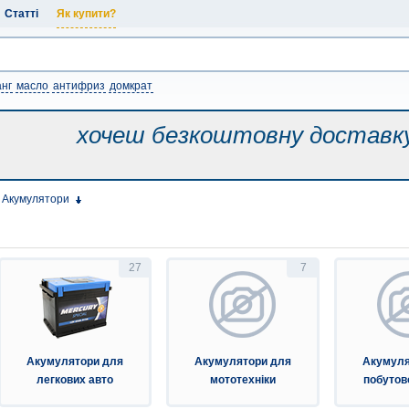
Статті
Як купити?
нг
масло
антифриз
домкрат
хочеш безкоштовну
доставк
Акумулятори
27
7
Акумулятори для
Акумулятори для
Акумуля
легкових авто
мототехніки
побутово