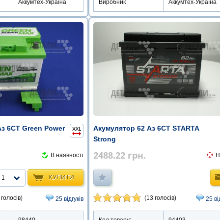
Аккумтех-Україна
Виробник
Аккумтех-Україна
Аз 6СТ Green Power
Акумулятор 62 Аз 6СТ STARTA
Strong
2488.22
грн.
В наявності
Н
КУПИТИ
1
 голосів)
(13 голосів)
25 відгуків
25 ві
98440
Код товару:
94403