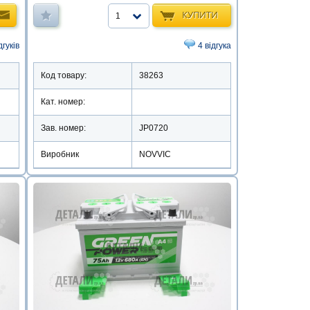
КУПИТИ
1
дгуків
4 відгука
Код товару:
38263
Кат. номер:
Зав. номер:
JP0720
Виробник
NOVVIC