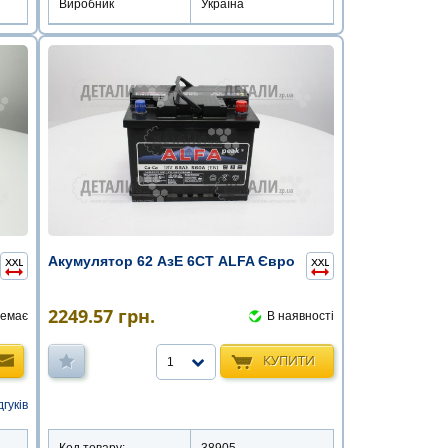
Виробник
Україна
Акумулятор 62 АзЕ 6СТ ALFA Євро
2249.57
грн.
емає
В наявності
КУПИТИ
1
дгуків
Код товару:
38905