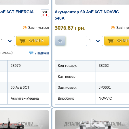
АзЕ 6СТ ENERGIA
Акумулятор 60 АзЕ 6СТ NOVVIC
540А
3076.87
грн.
Закінчується
Закінчу
КУПИТИ
КУПИ
1
1
 голоса)
7 відгуків
28979
Код товару:
38262
Кат. номер:
60 АзЕ 6СТ
Зав. номер:
JP0601
Аккумтех-Україна
Виробник
NOVVIC