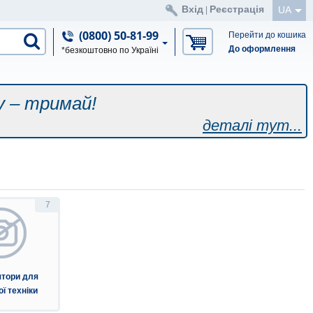
Вхід
Реєстрація
UA
|
(0800) 50-81-99
Перейти до кошика
До оформлення
*безкоштовно по Україні
у – тримай!
деталі тут...
7
тори для
ї техніки