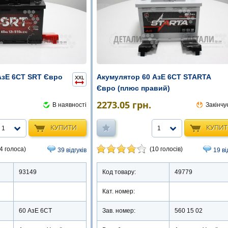
АзЕ 6СТ SRT Євро
Акумулятор 60 АзЕ 6СТ STARTA
Євро (плюс правий)
2273.05
грн.
В наявності
Закінчу
КУПИТИ
КУПИ
1
1
4 голоса)
(10 голосів)
39 відгуків
19 ві
93149
Код товару:
49779
Кат. номер:
60 АзЕ 6СТ
Зав. номер:
560 15 02