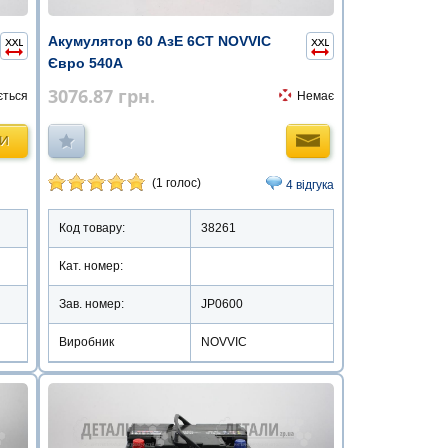
Акумулятор 60 АзЕ 6СТ NOVVIC
Євро 540А
3076.87
грн.
ється
Немає
ТИ
(1 голос)
4 відгука
Код товару:
38261
Кат. номер:
Зав. номер:
JP0600
Виробник
NOVVIC