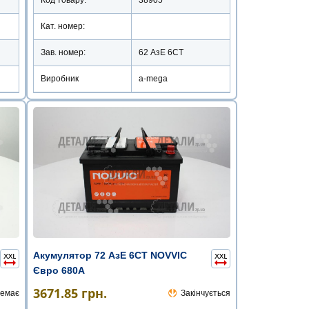
Кат. номер:
Зав. номер:
62 АзЕ 6СТ
Виробник
a-mega
Акумулятор 72 АзЕ 6СТ NOVVIC
Євро 680А
3671.85
грн.
емає
Закінчується