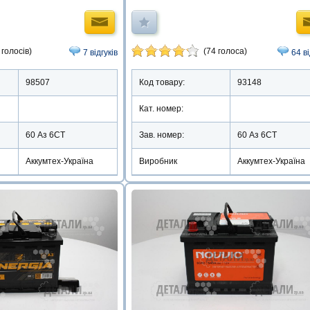
 голосів)
(74 голоса)
7 відгуків
64 в
98507
Код товару:
93148
Кат. номер:
60 Аз 6СТ
Зав. номер:
60 Аз 6СТ
Аккумтех-Україна
Виробник
Аккумтех-Україна