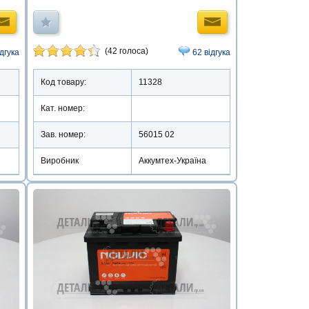
(42 голоса)
ідгука
62 відгука
Код товару:
11328
Кат. номер:
Зав. номер:
56015 02
Виробник
Аккумтех-Україна