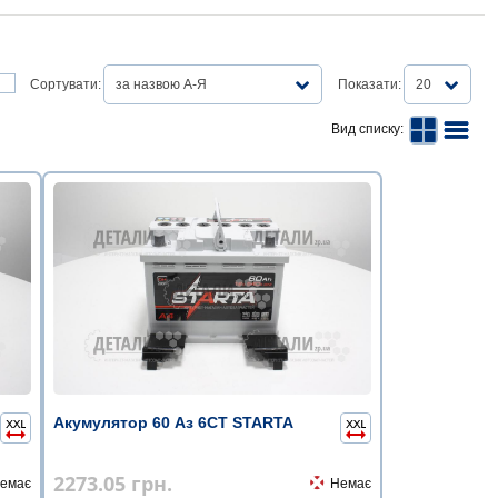
Сортувати:
за назвою А-Я
Показати:
20
Вид списку:
Акумулятор 60 Аз 6СТ STARTA
2273.05
грн.
емає
Немає