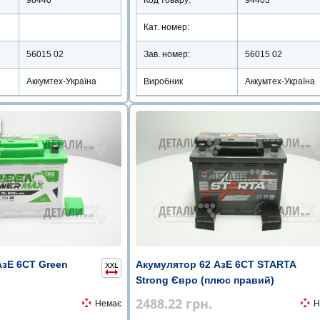
Кат. номер:
56015 02
Зав. номер:
56015 02
Аккумтех-Україна
Виробник
Аккумтех-Україна
АзЕ 6СТ Green
Акумулятор 62 АзЕ 6СТ STARTA
Strong Євро (плюс правий)
2488.22
грн.
Немає
Н