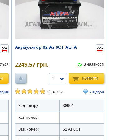
Акумулятор 62 Аз 6СТ ALFA
2249.57
грн.
ється
В наявності
ТИ
КУПИТИ
1
(1 голос)
дгуків
2 відгука
Код товару:
38904
Кат. номер:
Зав. номер:
62 Аз 6СТ