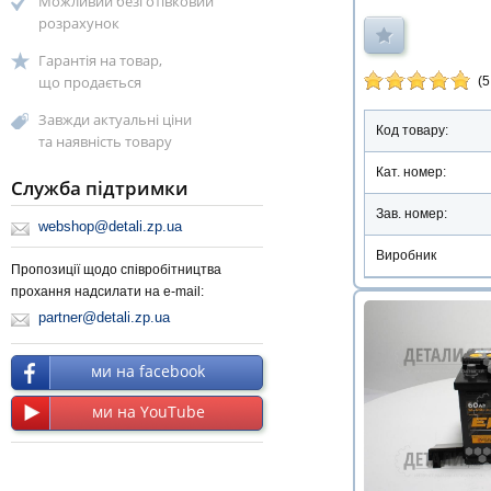
Можливий безготівковий
розрахунок
Гарантія на товар,
що продається
(5
Завжди актуальні ціни
Код товару:
та наявність товару
Кат. номер:
Служба підтримки
Зав. номер:
webshop@detali.zp.ua
Виробник
Пропозиції щодо співробітництва
прохання надсилати на e-mail:
partner@detali.zp.ua
ми на facebook
ми на YouTube