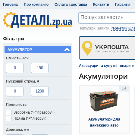
Головна
Про компанію
Оплата і доставка
Контакти
Гарантія
Популярні запити:
герметик
шла
Фільтри
АКУМУЛЯТОР
Ємність, А*ч
Аксесуари та супутні товари
»
–
Акумулятори
Пусковий струм, А
14
–
Полярність
Зворотна ("+" праворуч)
Пряма ("+" ліворуч)
Акумулятори для
вантажних авто
Довжина, мм