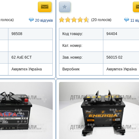
 голоса)
(20 голосів)
20 відгуків
11 ві
98508
Код товару:
94404
Кат. номер:
62 АзЕ 6СТ
Зав. номер:
56015 02
Аккумтех-Україна
Виробник
Аккумтех-Україна