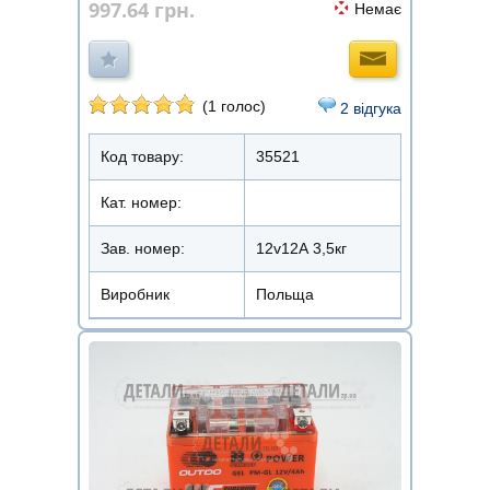
997.64
грн.
Немає
(1 голос)
2 відгука
Код товару:
35521
Кат. номер:
Зав. номер:
12v12А 3,5кг
Виробник
Польща