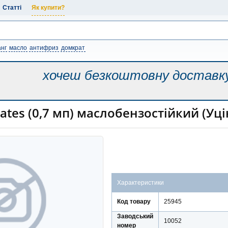
Статті
Як купити?
нг
масло
антифриз
домкрат
хочеш безкоштовну
доставк
tes (0,7 мп) маслобензостійкий (Уці
Характеристики
Код товару
25945
Заводський
10052
номер