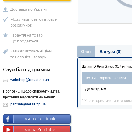
Доставка по Україні
Можливий безготівковий
розрахунок
Гарантія на товар,
що продається
Завжди актуальні ціни
Опис
Відгуки (0)
та наявність товару
Шланг D 6мм Gates (0,7 мп) м
Служба підтримки
Технічні характеристики
webshop@detali.zp.ua
Діаметр, мм
Пропозиції щодо співробітництва
прохання надсилати на e-mail:
* Характеристики та комплек
partner@detali.zp.ua
ми на facebook
ми на YouTube