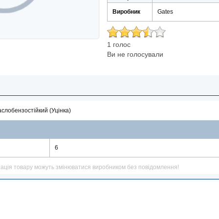
Виробник
Gates
1 голос
Ви не голосували
аслобензостійкий (Уцінка)
6
тація товару можуть змінюватися виробником без повідомлення!