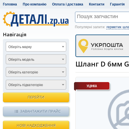
Головна
Про компанію
Оплата і доставка
Контакти
Гарантія
Популярні запити:
герметик
шла
Навігація
Оберіть марку
Оберіть модель
Шланг D 6мм Ga
Оберіть категорію
Оберіть підкатегорію
ПЕРЕЙТИ
ЗАВАНТАЖИТИ ПРАЙС
НОВІ НАДХОДЖЕННЯ