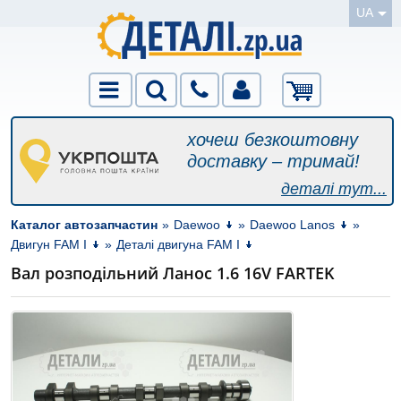
UA
хочеш безкоштовну
доставку – тримай!
деталі тут...
Каталог автозапчастин
»
Daewoo
»
Daewoo Lanos
»
Двигун FAM I
»
Деталі двигуна FAM I
Вал розподільний Ланос 1.6 16V FARTEK