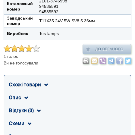
2101-3746998
Каталожний
94535591
номер
94535592
Заводський
T11X35 24V 5W SV8.5 36мм
номер
Виробник
Tes-lamps
ДО ОБРАНОГО
1 голос
Ви не голосували
Схожі товари
Опис
Відгуки (0)
Схеми